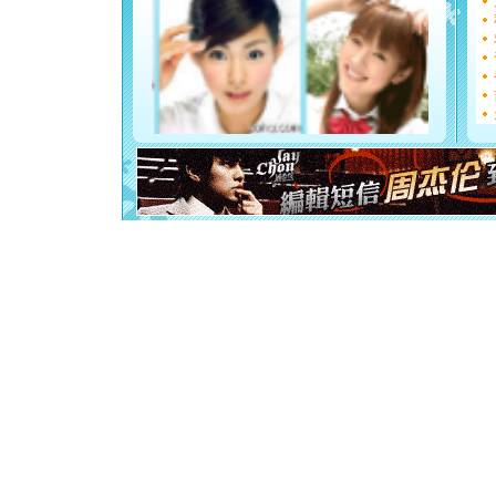
卖了。水
[春节]
风
颜！冬去
道一声平
[春节]
传
片叶子是
送你一棵