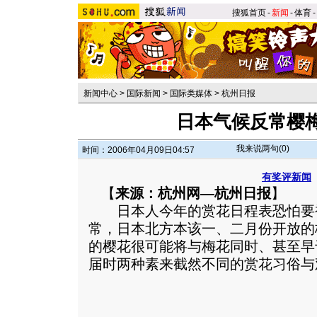
搜狐首页
-
新闻
-
体育
-
新闻中心
>
国际新闻
>
国际类媒体
>
杭州日报
日本气候反常樱
我来说两句(
0
)
时间：2006年04月09日04:57
有奖评新闻
【
来源：杭州网—杭州日报
】
日本人今年的赏花日程表恐怕要
常，日本北方本该一、二月份开放的
的樱花很可能将与梅花同时、甚至早
届时两种素来截然不同的赏花习俗与