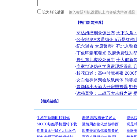
设为辩论话题
【热门新闻推荐】
·
萨达姆绞刑录像公布
天下头条
·
公安部发A级通缉令 5万悬红佛山
·
纪念逝者
太原警察打死北京警察
·
丁俊晖豪宅曝光 政府免费送别墅
·
野生东北虎咬死黄牛
十大假新
·
专家辩论伪科学废留现场混乱 几
·
校花口述：高中时献初夜
200
[圣诞节]
你太多，
·
女白领祼体聚会放纵肉体
尚雯婕
要平安！
·
曹颖印小天酒店开房照被爆
野
[圣诞节]
·
诡秘莫测：二战五大未解之谜
能正大光明
都要快乐噢
【
相关链接
】
[圣诞节]
如意,快乐
[元旦]
看
断电。爱
你是我专
[元旦]
如
起；二是