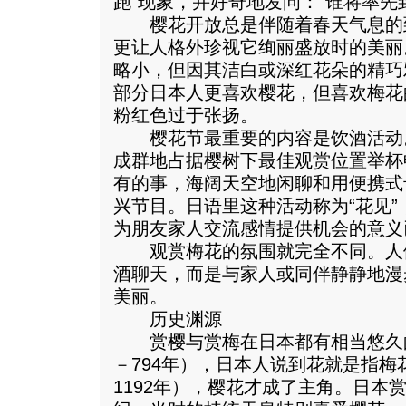
跑”现象，并好奇地发问：“谁将率先
樱花开放总是伴随着春天气息的
更让人格外珍视它绚丽盛放时的美丽
略小，但因其洁白或深红花朵的精巧
部分日本人更喜欢樱花，但喜欢梅花
粉红色过于张扬。
樱花节最重要的内容是饮酒活动
成群地占据樱树下最佳观赏位置举杯
有的事，海阔天空地闲聊和用便携式
兴节目。日语里这种活动称为“花见
为朋友家人交流感情提供机会的意义
观赏梅花的氛围就完全不同。人
酒聊天，而是与家人或同伴静静地漫
美丽。
历史渊源
赏樱与赏梅在日本都有相当悠久的
－794年），日本人说到花就是指梅
1192年），樱花才成了主角。日本