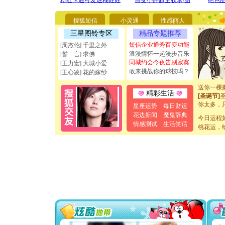
离。水晶
[元旦]
当
搜狐短信
小灵通
性感丽人
泣，这痛
三星图铃专区
精品专题推荐
卖了。水
[春节]
风
短信企业通秀百变功能
[周杰伦] 千里之外
颜！冬去
浪漫情怀一起漫步音乐
[誓 言] 求佛
道一声平
同城约会今夜告别寂寞
[王力宏] 大城小爱
[春节]
传
敢来挑战你的球技吗？
[王心凌] 花的嫁纱
片叶子是
送你一棵
精彩生活
[圣诞节]
你太多，
星座运势
每日财运
要平安！
花边新闻
魔鬼辞典
[圣诞节]
今日运程
情感测试
生活笑话
能正大光明
桃花运，
都要快乐噢
[圣诞节]
如意,快乐
[元旦]
看
断电。爱
你是我专
[元旦]
如
起；二是
离。水晶
[元旦]
当
泣，这痛