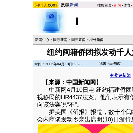
搜狐首页
-
新闻
-
体育
-
新闻中心
>
国际新闻
>
国际要闻
>
域外华闻
纽约闽籍侨团拟发动千人
我来说两句(
0
)
时间：2006年04月10日09:28
有奖评新闻
【
来源：中国新闻网
】
中新网4月10日电 纽约福建侨团
视移民的HR4437法案。他们表示
向该法案说“不”。
据美国《侨报》报道，数十个闽籍
会内商谈发动乡亲出席明(10)日游行