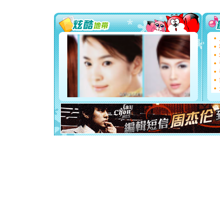
[圣诞节]
你太多，
要平安！
[圣诞节]
能正大光明
都要快乐噢
[圣诞节]
如意,快乐
[元旦]
看
断电。爱
你是我专
[元旦]
如
起；二是
离。水晶
[元旦]
当
泣，这痛
卖了。水
[春节]
风
颜！冬去
道一声平
[春节]
传
片叶子是
送你一棵