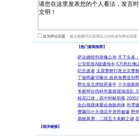
设为辩论话题
【热门新闻推荐】
·
萨达姆绞刑录像公布
天下头条
·
公安部发A级通缉令 5万悬红佛山
·
纪念逝者
太原警察打死北京警察
·
丁俊晖豪宅曝光 政府免费送别墅
·
野生东北虎咬死黄牛
十大假新
·
专家辩论伪科学废留现场混乱 几
·
校花口述：高中时献初夜
200
·
女白领祼体聚会放纵肉体
尚雯婕
·
曹颖印小天酒店开房照被爆
野
·
诡秘莫测：二战五大未解之谜
【
相关链接
】