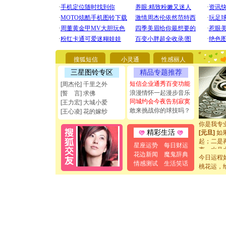
[圣诞节]
你太多，
要平安！
搜狐短信
小灵通
性感丽人
[圣诞节]
能正大光明
三星图铃专区
精品专题推荐
都要快乐噢
短信企业通秀百变功能
[周杰伦] 千里之外
[圣诞节]
浪漫情怀一起漫步音乐
[誓 言] 求佛
如意,快乐
同城约会今夜告别寂寞
[王力宏] 大城小爱
[元旦]
看
敢来挑战你的球技吗？
[王心凌] 花的嫁纱
断电。爱
你是我专
[元旦]
如
精彩生活
起；二是
星座运势
每日财运
离。水晶
花边新闻
魔鬼辞典
[元旦]
当
今日运程
情感测试
生活笑话
泣，这痛
桃花运，
卖了。水
[春节]
风
颜！冬去
道一声平
[春节]
传
片叶子是
送你一棵