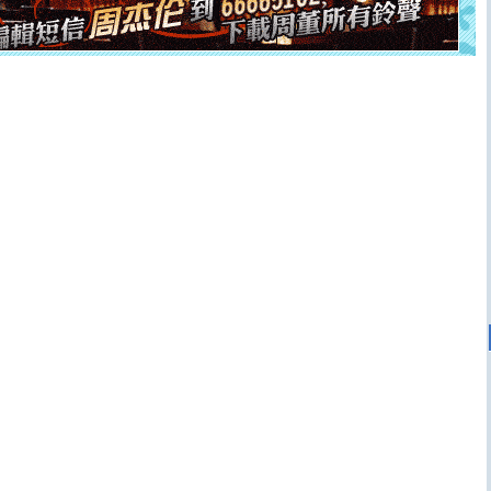
离。水晶之恋祝你新年快乐
[元旦]
当我狠下心扭头离去那一刻，你在我身后无助地哭
泣，这痛楚让我明白我多么爱你。我转身抱住你：这猪不
卖了。水晶之恋祝你新年快乐。
[春节]
风柔雨润好月圆，半岛铁盒伴身边，每日尽显开心
颜！冬去春来似水如烟，劳碌人生需尽欢！听一曲轻歌，
道一声平安！新年吉祥万事如愿
[春节]
传说薰衣草有四片叶子：第一片叶子是信仰，第二
片叶子是希望，第三片叶子是爱情，第四片叶子是幸运。
送你一棵薰衣草，愿你新年快乐！