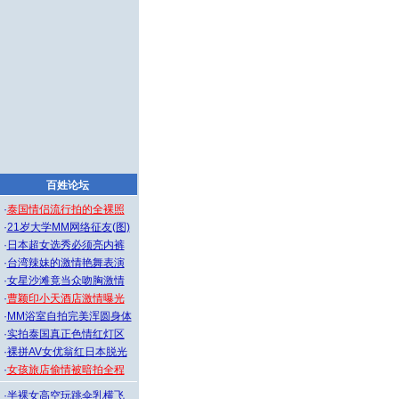
百姓论坛
·
泰国情侣流行拍的全裸照
·
21岁大学MM网络征友(图)
·
日本超女选秀必须亮内裤
·
台湾辣妹的激情艳舞表演
·
女星沙滩竟当众吻胸激情
·
曹颖印小天酒店激情曝光
·
MM浴室自拍完美浑圆身体
·
实拍泰国真正色情红灯区
·
裸拼AV女优翁红日本脱光
·
女孩旅店偷情被暗拍全程
·
半裸女高空玩跳伞乳横飞