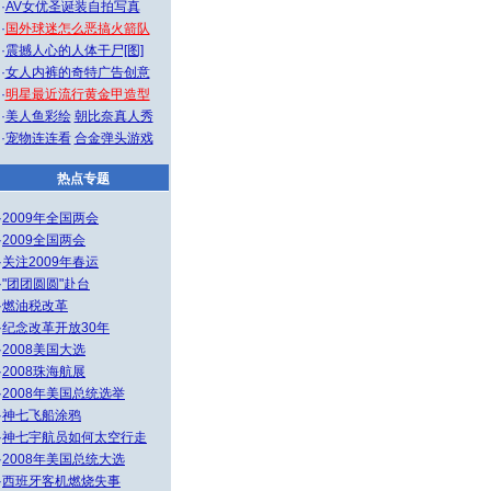
·
AV女优圣诞装自拍写真
·
国外球迷怎么恶搞火箭队
·
震撼人心的人体干尸[图]
·
女人内裤的奇特广告创意
·
明星最近流行黄金甲造型
·
美人鱼彩绘
朝比奈真人秀
·
宠物连连看
合金弹头游戏
热点专题
·
2009年全国两会
·
2009全国两会
·
关注2009年春运
·
"团团圆圆"赴台
·
燃油税改革
·
纪念改革开放30年
·
2008美国大选
·
2008珠海航展
·
2008年美国总统选举
·
神七飞船涂鸦
·
神七宇航员如何太空行走
·
2008年美国总统大选
·
西班牙客机燃烧失事