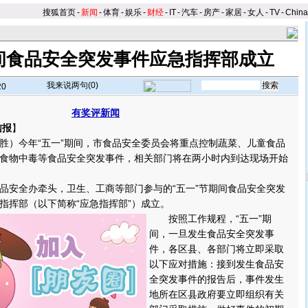
搜狐首页
-
新闻
-
体育
-
娱乐
-
财经
-
IT
-
汽车
-
房产
-
家居
-
女人
-
TV
-
Chin
期间食品安全突发事件应急指挥部成立
我来说两句(
0
)
20
有奖评新闻
信报
】
）今年“五一”期间，市食品安全委员会将重点控制蔬菜、儿童食品
食物中毒等食品安全突发事件，相关部门将在两小时内到达现场开始
安全办牵头，卫生、工商等部门参与的“五一”节期间食品安全突发
指挥部（以下简称“应急指挥部”）成立。
按照工作规程，“五一”期
间，一旦发生食品安全突发事
件，各区县、各部门将立即采取
以下应对措施：接到发生食品安
全突发事件的报告后，事件发生
地所在区县政府要立即组织有关