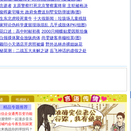
念逝者
太原警察打死北京警察案终审 主犯被枪决
俊晖豪宅曝光 政府免费送别墅安防弹玻璃(图)
生东北虎咬死黄牛
十大假新闻：垃圾场儿童残肢
家辩论伪科学废留现场混乱 几乎成肢体PK(组图)
花口述：高中时献初夜
2000只蝴蝶贴爱因斯坦像
白领祼体聚会放纵肉体
尚雯婕客串穆桂英(图)
颖印小天酒店开房照被爆
野外丛林赤裸姐妹花
秘莫测：二战五大未解之谜
岳飞神话的虚假之处
[圣诞节]
圣诞节到了，想想没什么送给你的，又不打算给
你太多，只有给你五千万：千万快乐！千万要健康！千万
要平安！千万要知足！千万不要忘记我！
[圣诞节]
不只这样的日子才会想起你,而是这样的日子才
通
性感丽人
能正大光明地骚扰你,告诉你,圣诞要快乐!新年要快乐!天天
精品专题推荐
都要快乐噢!
短信企业通秀百变功能
[圣诞节]
奉上一颗祝福的心,在这个特别的日子里,愿幸福,
浪漫情怀一起漫步音乐
如意,快乐,鲜花,一切美好的祝愿与你同在.圣诞快乐!
同城约会今夜告别寂寞
[元旦]
看到你我会触电；看不到你我要充电；没有你我会
断电。爱你是我职业，想你是我事业，抱你是我特长，吻
敢来挑战你的球技吗？