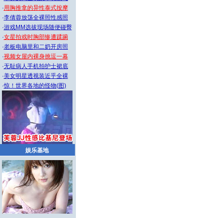
·
用胸推拿的异性泰式按摩
·
李倩蓉放荡全裸照性感照
·
游戏MM选拔现场随便碰臀
·
女星拍戏时胸部惨遭蹂躏
·
老板电脑里和二奶开房照
·
视频女屋内裸身挑逗一幕
·
无耻病人手机拍护士裙底
·
美女明星透视装近乎全裸
·
惊！世界各地的怪物(图)
娱乐基地