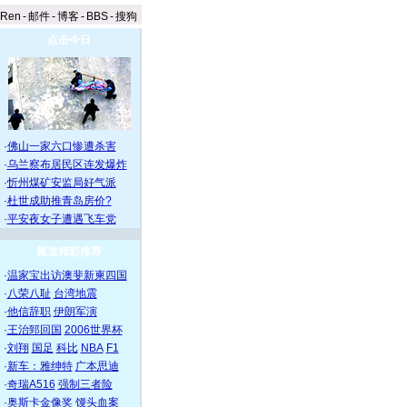
aRen
-
邮件
-
博客
-
BBS
-
搜狗
点击今日
·
佛山一家六口惨遭杀害
·
乌兰察布居民区连发爆炸
·
忻州煤矿安监局好气派
·
杜世成助推青岛房价?
·
平安夜女子遭遇飞车党
频道精彩推荐
·
温家宝出访澳斐新柬四国
·
八荣八耻
台湾地震
·
他信辞职
伊朗军演
·
王治郅回国
2006世界杯
·
刘翔
国足
科比
NBA
F1
·
新车：雅绅特
广本思迪
·
奇瑞A516
强制三者险
·
奥斯卡金像奖
馒头血案