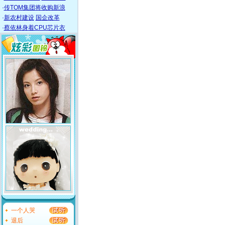
·
传TOM集团将收购新浪
·
新农村建设
国企改革
·
蔡依林身着CPU芯片衣
一个人哭
退后