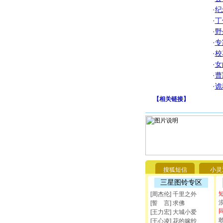
·
纪
·
丁
·
野
·
专
·
校
·
女
·
曹
·
诡
【
相关链接
】
搜狐短信
小灵
三星图铃专区
[周杰伦] 千里之外
[誓 言] 求佛
[王力宏] 大城小爱
[王心凌] 花的嫁纱