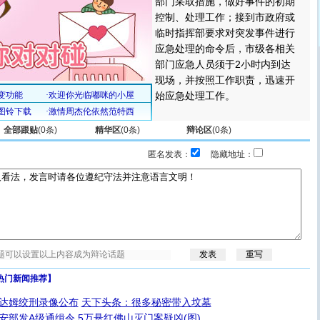
部门采取措施，做好事件的初期
控制、处理工作；接到市政府或
临时指挥部要求对突发事件进行
应急处理的命令后，市级各相关
部门应急人员须于2小时内到达
现场，并按照工作职责，迅速开
始应急处理工作。
全部跟贴
(
0
条)
精华区
(
0
条)
辩论区
(
0
条)
匿名发表：
隐藏地址：
热门新闻推荐】
达姆绞刑录像公布
天下头条：很多秘密带入坟墓
安部发A级通缉令 5万悬红佛山灭门案疑凶(图)