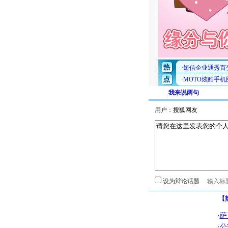
我来说两句
用户：
设为辩论话题
【
·
萨
·
公