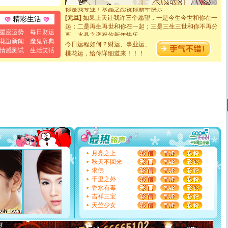
你是我专业！水晶之恋祝你新年快乐
[元旦]
如果上天让我许三个愿望，一是今生今世和你在一
精彩生活
起；二是再生再世和你在一起；三是三生三世和你不再分
离。水晶之恋祝你新年快乐
星座运势
每日财运
[元旦]
当我狠下心扭头离去那一刻，你在我身后无助地哭
花边新闻
魔鬼辞典
今日运程如何？财运、事业运、
泣，这痛楚让我明白我多么爱你。我转身抱住你：这猪不
情感测试
生活笑话
桃花运，给你详细道来！！！
卖了。水晶之恋祝你新年快乐。
[春节]
风柔雨润好月圆，半岛铁盒伴身边，每日尽显开心
颜！冬去春来似水如烟，劳碌人生需尽欢！听一曲轻歌，
道一声平安！新年吉祥万事如愿
[春节]
传说薰衣草有四片叶子：第一片叶子是信仰，第二
片叶子是希望，第三片叶子是爱情，第四片叶子是幸运。
送你一棵薰衣草，愿你新年快乐！
[圣诞节]
圣诞节到了，想想没什么送给你的，又不打算给
你太多，只有给你五千万：千万快乐！千万要健康！千万
要平安！千万要知足！千万不要忘记我！
[圣诞节]
不只这样的日子才会想起你,而是这样的日子才
能正大光明地骚扰你,告诉你,圣诞要快乐!新年要快乐!天天
月亮之上
都要快乐噢!
秋天不回来
[圣诞节]
奉上一颗祝福的心,在这个特别的日子里,愿幸福,
求佛
如意,快乐,鲜花,一切美好的祝愿与你同在.圣诞快乐!
千里之外
[元旦]
看到你我会触电；看不到你我要充电；没有你我会
香水有毒
断电。爱你是我职业，想你是我事业，抱你是我特长，吻
吉祥三宝
你是我专业！水晶之恋祝你新年快乐
天竺少女
[元旦]
如果上天让我许三个愿望，一是今生今世和你在一
起；二是再生再世和你在一起；三是三生三世和你不再分