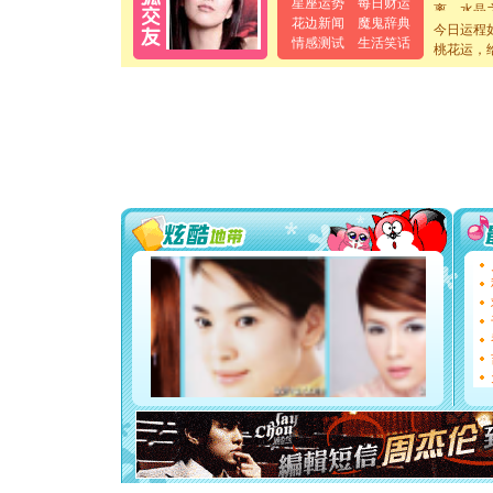
离。水晶
星座运势
每日财运
[元旦]
当
花边新闻
魔鬼辞典
今日运程
泣，这痛
情感测试
生活笑话
桃花运，
卖了。水
[春节]
风
颜！冬去
道一声平
[春节]
传
片叶子是
送你一棵
[圣诞节]
你太多，
要平安！
[圣诞节]
能正大光明
都要快乐噢
[圣诞节]
如意,快乐
[元旦]
看
断电。爱
你是我专
[元旦]
如
起；二是
离。水晶
[元旦]
当
泣，这痛
卖了。水