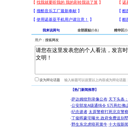
我来说两句
全部跟贴
(
0
条)
精华区
(
0
用户：
设为辩论话题
【热门新闻推荐】
·
萨达姆绞刑录像公布
天下头条
·
公安部发A级通缉令 5万悬红佛山
·
纪念逝者
太原警察打死北京警察
·
丁俊晖豪宅曝光 政府免费送别墅
·
野生东北虎咬死黄牛
十大假新