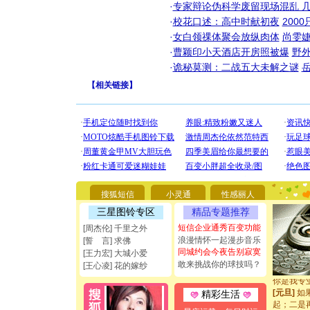
·
专家辩论伪科学废留现场混乱 几
·
校花口述：高中时献初夜
200
·
女白领祼体聚会放纵肉体
尚雯婕
·
曹颖印小天酒店开房照被爆
野
·
诡秘莫测：二战五大未解之谜
【
相关链接
】
[圣诞节]
你太多，
要平安！
[圣诞节]
搜狐短信
小灵通
性感丽人
能正大光明
三星图铃专区
精品专题推荐
都要快乐噢
短信企业通秀百变功能
[周杰伦] 千里之外
[圣诞节]
浪漫情怀一起漫步音乐
[誓 言] 求佛
如意,快乐
同城约会今夜告别寂寞
[元旦]
看
[王力宏] 大城小爱
敢来挑战你的球技吗？
断电。爱
[王心凌] 花的嫁纱
你是我专
[元旦]
如
精彩生活
起；二是