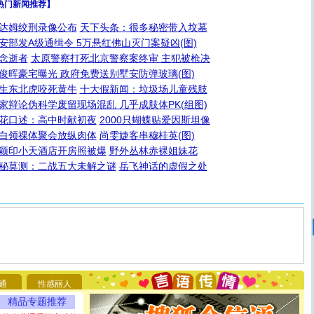
热门新闻推荐】
达姆绞刑录像公布
天下头条：很多秘密带入坟墓
安部发A级通缉令 5万悬红佛山灭门案疑凶(图)
念逝者
太原警察打死北京警察案终审 主犯被枪决
俊晖豪宅曝光 政府免费送别墅安防弹玻璃(图)
生东北虎咬死黄牛
十大假新闻：垃圾场儿童残肢
家辩论伪科学废留现场混乱 几乎成肢体PK(组图)
花口述：高中时献初夜
2000只蝴蝶贴爱因斯坦像
白领祼体聚会放纵肉体
尚雯婕客串穆桂英(图)
颖印小天酒店开房照被爆
野外丛林赤裸姐妹花
秘莫测：二战五大未解之谜
岳飞神话的虚假之处
[圣诞节]
圣诞节到了，想想没什么送给你的，又不打算给
你太多，只有给你五千万：千万快乐！千万要健康！千万
要平安！千万要知足！千万不要忘记我！
通
性感丽人
[圣诞节]
不只这样的日子才会想起你,而是这样的日子才
能正大光明地骚扰你,告诉你,圣诞要快乐!新年要快乐!天天
精品专题推荐
都要快乐噢!