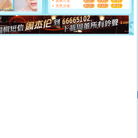
吉祥三宝
断电。爱你是我职业，想你是我事业，抱你是我特长，吻
天竺少女
你是我专业！水晶之恋祝你新年快乐
[元旦]
如果上天让我许三个愿望，一是今生今世和你在一
起；二是再生再世和你在一起；三是三生三世和你不再分
离。水晶之恋祝你新年快乐
[元旦]
当我狠下心扭头离去那一刻，你在我身后无助地哭
泣，这痛楚让我明白我多么爱你。我转身抱住你：这猪不
卖了。水晶之恋祝你新年快乐。
[春节]
风柔雨润好月圆，半岛铁盒伴身边，每日尽显开心
颜！冬去春来似水如烟，劳碌人生需尽欢！听一曲轻歌，
道一声平安！新年吉祥万事如愿
[春节]
传说薰衣草有四片叶子：第一片叶子是信仰，第二
片叶子是希望，第三片叶子是爱情，第四片叶子是幸运。
送你一棵薰衣草，愿你新年快乐！