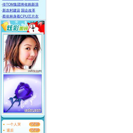
·
传TOM集团将收购新浪
·
新农村建设
国企改革
·
蔡依林身着CPU芯片衣
一个人哭
退后