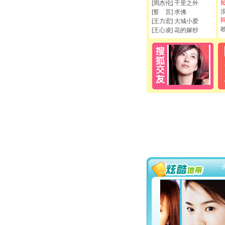
[周杰伦] 千里之外
[誓 言] 求佛
[王力宏] 大城小爱
[王心凌] 花的嫁纱