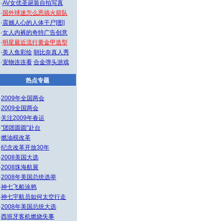
·
AV女优圣诞装自拍写真
·
国外球迷怎么恶搞火箭队
·
震撼人心的人体干尸[图]
·
女人内裤的奇特广告创意
·
明星最近流行黄金甲造型
·
美人鱼彩绘
朝比奈真人秀
·
宠物连连看
合金弹头游戏
热点专题
·
2009年全国两会
·
2009全国两会
·
关注2009年春运
·
"团团圆圆"赴台
·
燃油税改革
·
纪念改革开放30年
·
2008美国大选
·
2008珠海航展
·
2008年美国总统选举
·
神七飞船涂鸦
·
神七宇航员如何太空行走
·
2008年美国总统大选
·
西班牙客机燃烧失事