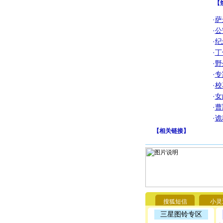
【
·
萨
·
公
·
纪
·
丁
·
野
·
专
·
校
·
女
·
曹
·
诡
【
相关链接
】
搜狐短信
小灵
三星图铃专区