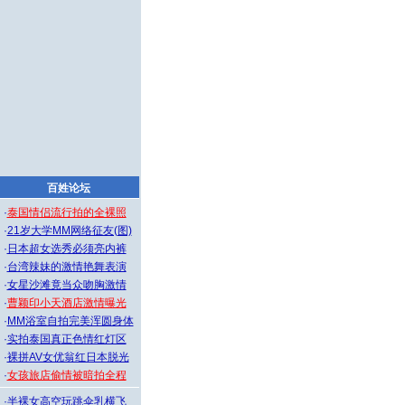
百姓论坛
·
泰国情侣流行拍的全裸照
·
21岁大学MM网络征友(图)
·
日本超女选秀必须亮内裤
·
台湾辣妹的激情艳舞表演
·
女星沙滩竟当众吻胸激情
·
曹颖印小天酒店激情曝光
·
MM浴室自拍完美浑圆身体
·
实拍泰国真正色情红灯区
·
裸拼AV女优翁红日本脱光
·
女孩旅店偷情被暗拍全程
·
半裸女高空玩跳伞乳横飞