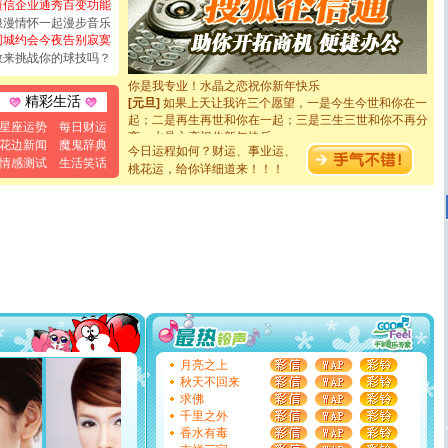
短信企业通秀百变功能
[圣诞节]
奉上一颗祝福的心,在这个特别的日子里,愿幸福,
浪漫情怀一起漫步音乐
如意,快乐,鲜花,一切美好的祝愿与你同在.圣诞快乐!
同城约会今夜告别寂寞
[元旦]
看到你我会触电；看不到你我要充电；没有你我会
敢来挑战你的球技吗？
断电。爱你是我职业，想你是我事业，抱你是我特长，吻
你是我专业！水晶之恋祝你新年快乐
[元旦]
如果上天让我许三个愿望，一是今生今世和你在一
精彩生活
起；二是再生再世和你在一起；三是三生三世和你不再分
星座运势
每日财运
离。水晶之恋祝你新年快乐
花边新闻
魔鬼辞典
[元旦]
当我狠下心扭头离去那一刻，你在我身后无助地哭
今日运程如何？财运、事业运、
情感测试
生活笑话
泣，这痛楚让我明白我多么爱你。我转身抱住你：这猪不
桃花运，给你详细道来！！！
卖了。水晶之恋祝你新年快乐。
[春节]
风柔雨润好月圆，半岛铁盒伴身边，每日尽显开心
颜！冬去春来似水如烟，劳碌人生需尽欢！听一曲轻歌，
道一声平安！新年吉祥万事如愿
[春节]
传说薰衣草有四片叶子：第一片叶子是信仰，第二
片叶子是希望，第三片叶子是爱情，第四片叶子是幸运。
送你一棵薰衣草，愿你新年快乐！
[圣诞节]
圣诞节到了，想想没什么送给你的，又不打算给
你太多，只有给你五千万：千万快乐！千万要健康！千万
要平安！千万要知足！千万不要忘记我！
[圣诞节]
不只这样的日子才会想起你,而是这样的日子才
月亮之上
能正大光明地骚扰你,告诉你,圣诞要快乐!新年要快乐!天天
秋天不回来
都要快乐噢!
求佛
[圣诞节]
奉上一颗祝福的心,在这个特别的日子里,愿幸福,
千里之外
如意,快乐,鲜花,一切美好的祝愿与你同在.圣诞快乐!
香水有毒
[元旦]
看到你我会触电；看不到你我要充电；没有你我会