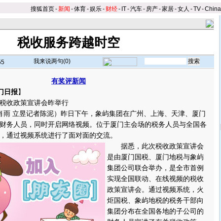
搜狐首页
-
新闻
-
体育
-
娱乐
-
财经
-
IT
-
汽车
-
房产
-
家居
-
女人
-
TV
-
Chin
税收服务跨越时空
我来说两句(
0
)
55
有奖评新闻
门日报
】
收政策宣讲会昨举行
雨 立昱记者陈泥）昨日下午，象屿集团在广州、上海、天津、厦门
财务人员，同时开启网络视频。位于厦门主会场的税务人员与全国各
，通过视频系统进行了面对面的交流。
据悉，此次税收政策宣讲会
是由厦门国税、厦门地税与象屿
集团公司联合举办，是全市首例
实现全国联动、在线视频的税收
政策宣讲会。通过视频系统，火
炬国税、象屿地税的税务干部向
集团分布在全国各地的子公司的