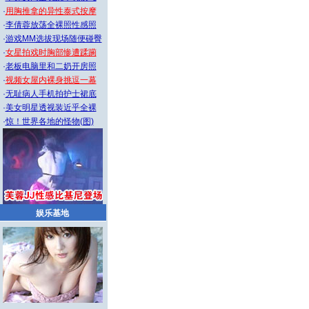
·
用胸推拿的异性泰式按摩
·
李倩蓉放荡全裸照性感照
·
游戏MM选拔现场随便碰臀
·
女星拍戏时胸部惨遭蹂躏
·
老板电脑里和二奶开房照
·
视频女屋内裸身挑逗一幕
·
无耻病人手机拍护士裙底
·
美女明星透视装近乎全裸
·
惊！世界各地的怪物(图)
娱乐基地