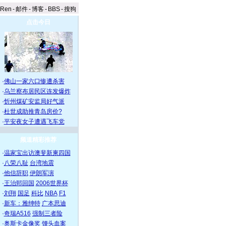
aRen
-
邮件
-
博客
-
BBS
-
搜狗
点击今日
·
佛山一家六口惨遭杀害
·
乌兰察布居民区连发爆炸
·
忻州煤矿安监局好气派
·
杜世成助推青岛房价?
·
平安夜女子遭遇飞车党
频道精彩推荐
·
温家宝出访澳斐新柬四国
·
八荣八耻
台湾地震
·
他信辞职
伊朗军演
·
王治郅回国
2006世界杯
·
刘翔
国足
科比
NBA
F1
·
新车：雅绅特
广本思迪
·
奇瑞A516
强制三者险
·
奥斯卡金像奖
馒头血案