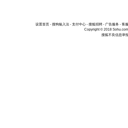
[春节]
风
颜！冬去
道一声平
[春节]
传
片叶子是
设置首页
-
搜狗输入法
-
支付中心
-
搜狐招聘
-
广告服务
-
客
送你一棵
Copyright © 2018 Sohu.com I
搜狐不良信息举