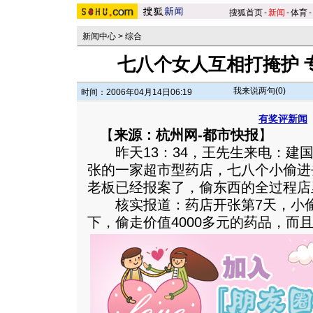
搜狐首页
-
新闻
-
体育
-
新闻中心
>
综合
七八个女人互相打掩护 
我来说两句(
0
)
时间：2006年04月14日06:19
有奖评新闻
【
来源：杭州网-都市快报
】
昨天13：34，王先生来电：建国
张的一家超市型药店，七八个小偷进
老板已经报案了，偷东西的全过程店
核实报道：药店开张第7天，小偷
下，偷走价值4000多元的药品，而