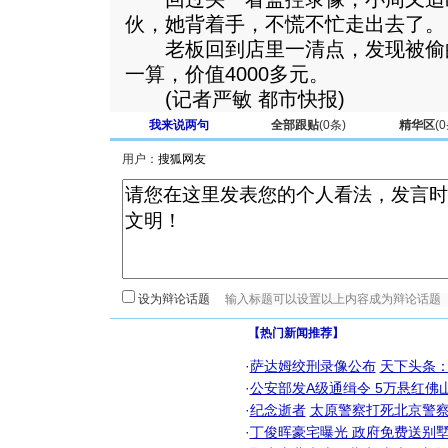
伙，她背着手，不慌不忙走出去了。
老板回到店里一清点，发现被偷
一算，价值4000多元。
(记者严敏 都市快报)
我来说两句
全部跟贴
(
0
条)
精华区
(
0
用户：
设为辩论话题
【热门新闻推荐】
·
萨达姆绞刑录像公布
天下头条
·
公安部发A级通缉令 5万悬红佛山
·
纪念逝者
太原警察打死北京警察
·
丁俊晖豪宅曝光 政府免费送别墅