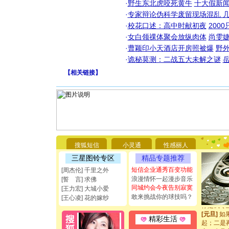
·
野生东北虎咬死黄牛
十大假新
·
专家辩论伪科学废留现场混乱 几
·
校花口述：高中时献初夜
200
·
女白领祼体聚会放纵肉体
尚雯婕
·
曹颖印小天酒店开房照被爆
野
·
诡秘莫测：二战五大未解之谜
【
相关链接
】
[圣诞节]
你太多，
要平安！
[圣诞节]
搜狐短信
小灵通
性感丽人
能正大光明
三星图铃专区
精品专题推荐
都要快乐噢
[圣诞节]
短信企业通秀百变功能
[周杰伦] 千里之外
如意,快乐
浪漫情怀一起漫步音乐
[誓 言] 求佛
[元旦]
看
同城约会今夜告别寂寞
[王力宏] 大城小爱
断电。爱
敢来挑战你的球技吗？
[王心凌] 花的嫁纱
你是我专
[元旦]
如
精彩生活
起；二是
离。水晶