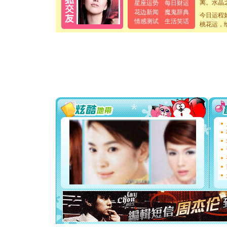
星座运势
每日财运
[元旦]
当
花边新闻
魔鬼辞典
今日运程
泣，这痛
情感测试
生活笑话
桃花运，
卖了。水
[春节]
风
颜！冬去
道一声平
[春节]
传
片叶子是
送你一棵
[圣诞节]
你太多，
要平安！
[圣诞节]
能正大光明
都要快乐噢
[圣诞节]
如意,快乐
[元旦]
看
断电。爱
你是我专
[元旦]
如
起；二是
离。水晶
[元旦]
当
泣，这痛
卖了。水