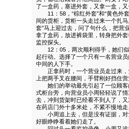
了一盒药，塞进外套，又拿一盒，又
11：58，“棕红外套”和“黄色外
间的货柜，货柜一头走过来一个扎马
套”马上迎过去，问了句什么，把营业
拿了盒药，放进裤袋里，转身把外套
监控探头。
12：05，两次顺利得手，她们似
起行动。选择了一个只有一名营业员
中间的人下手。
正拿药时，一个营业员走过来，
上把两手叉在腰间，手臂刚好挡住营
她们的举动最先引起了一位顾客
式柜台旁，向营业员小周轻轻说了情
去，冲到货架时已经看不到人了，又
在药店门外十多米处，不紧不慢地走
小周追上去，但是没有证据，对
好眼睁睁看着她们走了。
回过头一看监控录像，小周又追