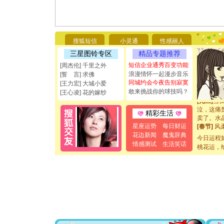
[圣诞节]
能正大光明
都要快乐噢
[圣诞节]
如意,快乐
搜狐短信
小灵通
性感丽人
[元旦]
看
三星图铃专区
精品专题推荐
断电。爱
你是我专
短信企业通秀百变功能
[周杰伦] 千里之外
[元旦]
如
浪漫情怀一起漫步音乐
[誓 言] 求佛
起；二是
同城约会今夜告别寂寞
[王力宏] 大城小爱
离。水晶
敢来挑战你的球技吗？
[王心凌] 花的嫁纱
[元旦]
当
泣，这痛
精彩生活
卖了。水
[春节]
风
星座运势
每日财运
颜！冬去
花边新闻
魔鬼辞典
今日运程
道一声平
情感测试
生活笑话
桃花运，
[春节]
传
片叶子是
送你一棵
[圣诞节]
你太多，
要平安！
[圣诞节]
能正大光明
都要快乐噢