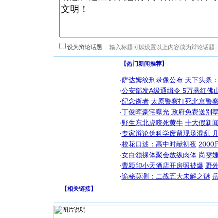
设为辩论话题
【热门新闻推荐】
·
萨达姆绞刑录像公布
天下头条
·
公安部发A级通缉令 5万悬红佛山
·
纪念逝者
太原警察打死北京警察
·
丁俊晖豪宅曝光 政府免费送别墅
·
野生东北虎咬死黄牛
十大假新
·
专家辩论伪科学废留现场混乱 几
·
校花口述：高中时献初夜
200
·
女白领祼体聚会放纵肉体
尚雯婕
·
曹颖印小天酒店开房照被爆
野
·
诡秘莫测：二战五大未解之谜
【
相关链接
】
[圣诞节]
你太多，
要平安！