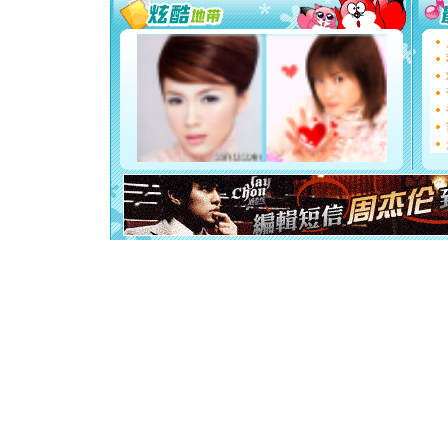
[圣诞节]
如意,快乐
[元旦]
看
断电。爱
你是我专
[元旦]
如
起；二是
离。水晶
[元旦]
当
泣，这痛
卖了。水
[春节]
风
颜！冬去
道一声平
[春节]
传
片叶子是
送你一棵