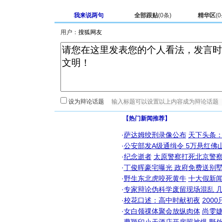
我来说两句
全部跟贴
(
0
条)
精华区
(
0
用户：
设为辩论话题
【热门新闻推荐】
·
萨达姆绞刑录像公布
天下头条
·
公安部发A级通缉令 5万悬红佛山
·
纪念逝者
太原警察打死北京警察
·
丁俊晖豪宅曝光 政府免费送别墅
·
野生东北虎咬死黄牛
十大假新
·
专家辩论伪科学废留现场混乱 几
·
校花口述：高中时献初夜
200
·
女白领祼体聚会放纵肉体
尚雯婕