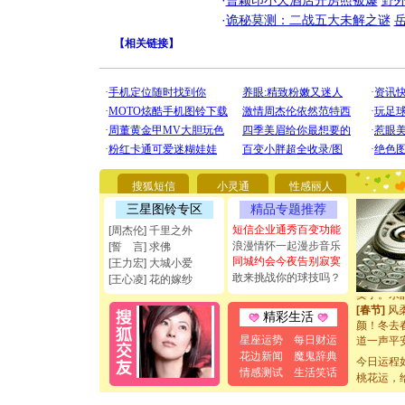
·
曹颖印小天酒店开房照被爆
野
·
诡秘莫测：二战五大未解之谜
【
相关链接
】
[圣诞节]
你太多，
要平安！
[圣诞节]
能正大光明
都要快乐噢
[圣诞节]
如意,快乐
[元旦]
看
断电。爱
搜狐短信
小灵通
性感丽人
你是我专
三星图铃专区
精品专题推荐
[元旦]
如
起；二是
短信企业通秀百变功能
[周杰伦] 千里之外
离。水晶
浪漫情怀一起漫步音乐
[誓 言] 求佛
[元旦]
当
同城约会今夜告别寂寞
[王力宏] 大城小爱
泣，这痛
敢来挑战你的球技吗？
[王心凌] 花的嫁纱
卖了。水
[春节]
风
精彩生活
颜！冬去
道一声平
星座运势
每日财运
[春节]
传
花边新闻
魔鬼辞典
今日运程
片叶子是
情感测试
生活笑话
桃花运，
送你一棵
[圣诞节]