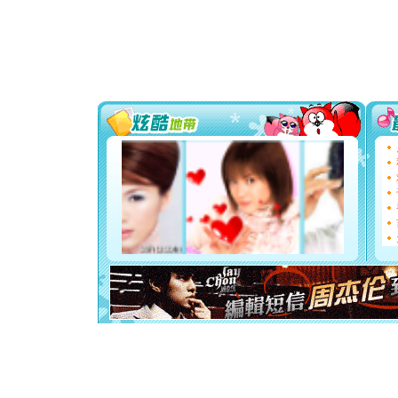
你太多，
要平安！
[圣诞节]
能正大光明
都要快乐噢
[圣诞节]
如意,快乐
[元旦]
看
断电。爱
你是我专
[元旦]
如
起；二是
离。水晶
[元旦]
当
泣，这痛
卖了。水
[春节]
风
颜！冬去
道一声平
[春节]
传
片叶子是
送你一棵