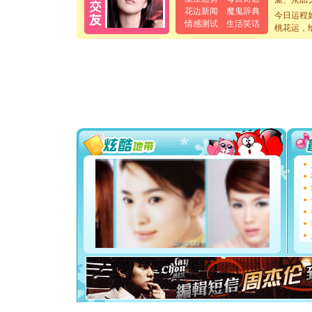
[元旦]
当
花边新闻
魔鬼辞典
今日运程
泣，这痛
情感测试
生活笑话
桃花运，
卖了。水
[春节]
风
颜！冬去
道一声平
[春节]
传
片叶子是
送你一棵
[圣诞节]
你太多，
要平安！
[圣诞节]
能正大光明
都要快乐噢
[圣诞节]
如意,快乐
[元旦]
看
断电。爱
你是我专
[元旦]
如
起；二是
离。水晶
[元旦]
当
泣，这痛
卖了。水