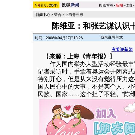
搜狐首页
-
新闻
-
体育
-
新闻中心
>
综合
>
上海青年报
陈维亚：和张艺谋认识
我来说两句(
0
)
时间：2006年04月17日13:26
有奖评新闻
【
来源：上海《青年报》
】
作为国内举办大型活动经验最丰
记者采访时，手拿着奥运会开闭幕式
特别开心，但是从来没有觉得压力这
国人民心中的大事，不是某个人、小
民族、国家……这个担子不轻。
”陈