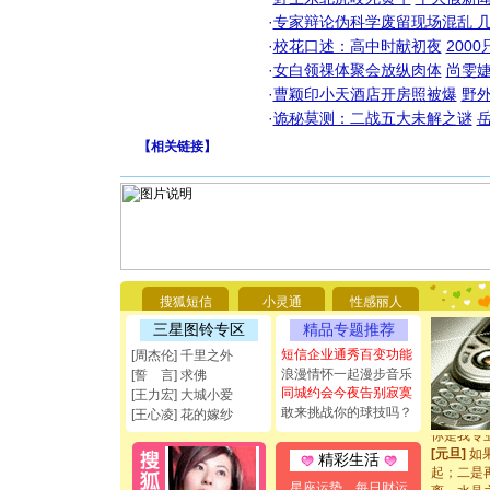
·
专家辩论伪科学废留现场混乱 几
·
校花口述：高中时献初夜
200
·
女白领祼体聚会放纵肉体
尚雯婕
·
曹颖印小天酒店开房照被爆
野
·
诡秘莫测：二战五大未解之谜
【
相关链接
】
[圣诞节]
你太多，
要平安！
[圣诞节]
搜狐短信
小灵通
性感丽人
能正大光明
三星图铃专区
精品专题推荐
都要快乐噢
短信企业通秀百变功能
[周杰伦] 千里之外
[圣诞节]
浪漫情怀一起漫步音乐
如意,快乐
[誓 言] 求佛
同城约会今夜告别寂寞
[元旦]
看
[王力宏] 大城小爱
断电。爱
敢来挑战你的球技吗？
[王心凌] 花的嫁纱
你是我专
[元旦]
如
精彩生活
起；二是
离。水晶
星座运势
每日财运