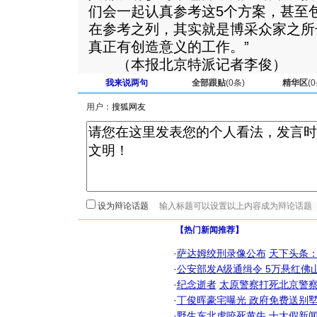
们会一起认真参考这5个方案，甚至
在参考之列，其实就是博采众家之所
真正有创造意义的工作。”
（本报北京特派记者李俊）
我来说两句
全部跟贴
(
0
条)
精华区
(
0
用户：
设为辩论话题
【热门新闻推荐】
·
萨达姆绞刑录像公布
天下头条
·
公安部发A级通缉令 5万悬红佛山
·
纪念逝者
太原警察打死北京警察
·
丁俊晖豪宅曝光 政府免费送别墅
·
野生东北虎咬死黄牛
十大假新