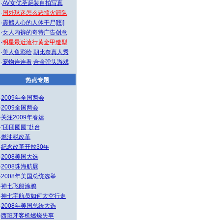
·
AV女优圣诞装自拍写真
·
国外球迷怎么恶搞火箭队
·
震撼人心的人体干尸[图]
·
女人内裤的奇特广告创意
·
明星最近流行黄金甲造型
·
美人鱼彩绘
朝比奈真人秀
·
宠物连连看
合金弹头游戏
热点专题
·
2009年全国两会
·
2009全国两会
·
关注2009年春运
·
"团团圆圆"赴台
·
燃油税改革
·
纪念改革开放30年
·
2008美国大选
·
2008珠海航展
·
2008年美国总统选举
·
神七飞船涂鸦
·
神七宇航员如何太空行走
·
2008年美国总统大选
·
西班牙客机燃烧失事