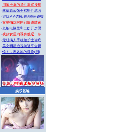
·
用胸推拿的异性泰式按摩
·
李倩蓉放荡全裸照性感照
·
游戏MM选拔现场随便碰臀
·
女星拍戏时胸部惨遭蹂躏
·
老板电脑里和二奶开房照
·
视频女屋内裸身挑逗一幕
·
无耻病人手机拍护士裙底
·
美女明星透视装近乎全裸
·
惊！世界各地的怪物(图)
娱乐基地