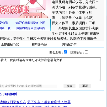
电脑及所有测试仪器，分成四个
测试小组，到各学校进行测试。
测试内容为身高／体重（形
态），肺活量／体重（机能），
握力／体重（素质项目）三项。
外地回长生及因故需补考的
学生定于6月24日上午8时在田家
行测试，需带学生手册和准考证按时参加考试。欧阳艳平欧阳璇子
全部跟贴
(
0
条)
精华区
(
0
条)
辩论区
(
0
条)
匿名发表：
隐藏地址：
热门新闻推荐】
达姆绞刑录像公布
天下头条：很多秘密带入坟墓