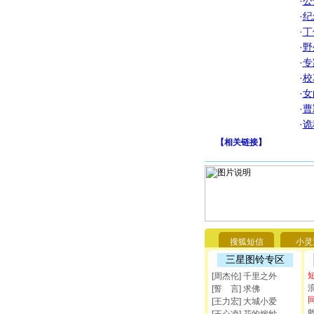
·
公
·
纪
·
丁
·
野
·
专
·
校
·
女
·
曹
·
诡
【
相关链接
】
搜狐短信
小灵
三星图铃专区
[周杰伦] 千里之外
[誓 言] 求佛
[王力宏] 大城小爱