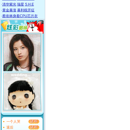
·
清华紫光
瑞星
S.H.E
·
黄金暴涨
暴利税开征
·
蔡依林身着CPU芯片衣
一个人哭
退后