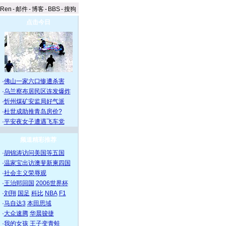
aRen
-
邮件
-
博客
-
BBS
-
搜狗
点击今日
·
佛山一家六口惨遭杀害
·
乌兰察布居民区连发爆炸
·
忻州煤矿安监局好气派
·
杜世成助推青岛房价?
·
平安夜女子遭遇飞车党
频道精彩推荐
·
胡锦涛访问美国等五国
·
温家宝出访澳斐新柬四国
·
社会主义荣辱观
·
王治郅回国
2006世界杯
·
刘翔
国足
科比
NBA
F1
·
马自达3
本田思域
·
大众速腾
华晨骏捷
·
我的女孩
王子变青蛙