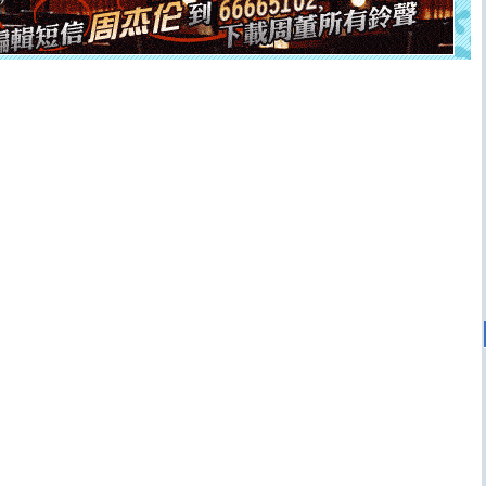
离。水晶之恋祝你新年快乐
[元旦]
当我狠下心扭头离去那一刻，你在我身后无助地哭
泣，这痛楚让我明白我多么爱你。我转身抱住你：这猪不
卖了。水晶之恋祝你新年快乐。
[春节]
风柔雨润好月圆，半岛铁盒伴身边，每日尽显开心
颜！冬去春来似水如烟，劳碌人生需尽欢！听一曲轻歌，
道一声平安！新年吉祥万事如愿
[春节]
传说薰衣草有四片叶子：第一片叶子是信仰，第二
片叶子是希望，第三片叶子是爱情，第四片叶子是幸运。
送你一棵薰衣草，愿你新年快乐！