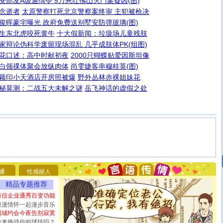
安部发A级通缉令 5万悬红佛山灭门案疑凶(图)
念逝者
太原警察打死北京警察案终审 主犯被枪决
俊晖豪宅曝光 政府免费送别墅安防弹玻璃(图)
生东北虎咬死黄牛
十大假新闻：垃圾场儿童残肢
家辩论伪科学废留现场混乱 几乎成肢体PK(组图)
花口述：高中时献初夜
2000只蝴蝶贴爱因斯坦像
白领祼体聚会放纵肉体
尚雯婕客串穆桂英(图)
颖印小天酒店开房照被爆
野外丛林赤裸姐妹花
秘莫测：二战五大未解之谜
岳飞神话的虚假之处
[圣诞节]
圣诞节到了，想想没什么送给你的，又不打算给
你太多，只有给你五千万：千万快乐！千万要健康！千万
要平安！千万要知足！千万不要忘记我！
通
性感丽人
[圣诞节]
不只这样的日子才会想起你,而是这样的日子才
能正大光明地骚扰你,告诉你,圣诞要快乐!新年要快乐!天天
精品专题推荐
都要快乐噢!
短信企业通秀百变功能
[圣诞节]
奉上一颗祝福的心,在这个特别的日子里,愿幸福,
浪漫情怀一起漫步音乐
如意,快乐,鲜花,一切美好的祝愿与你同在.圣诞快乐!
同城约会今夜告别寂寞
[元旦]
看到你我会触电；看不到你我要充电；没有你我会
敢来挑战你的球技吗？