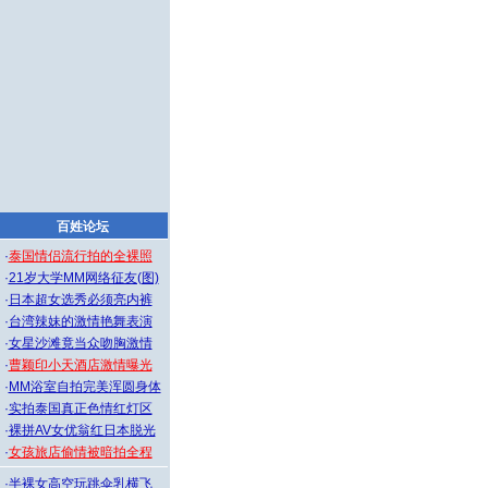
百姓论坛
·
泰国情侣流行拍的全裸照
·
21岁大学MM网络征友(图)
·
日本超女选秀必须亮内裤
·
台湾辣妹的激情艳舞表演
·
女星沙滩竟当众吻胸激情
·
曹颖印小天酒店激情曝光
·
MM浴室自拍完美浑圆身体
·
实拍泰国真正色情红灯区
·
裸拼AV女优翁红日本脱光
·
女孩旅店偷情被暗拍全程
·
半裸女高空玩跳伞乳横飞