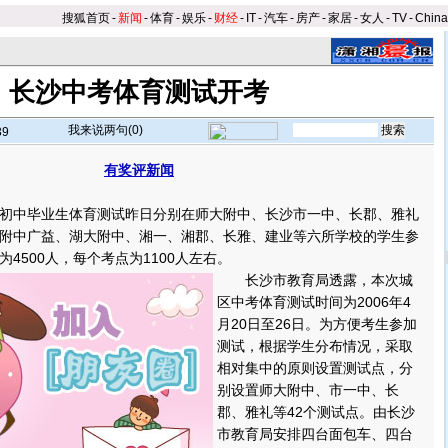
搜狐首页
-
新闻
-
体育
-
娱乐
-
财经
-
IT
-
汽车
-
房产
-
家居
-
女人
-
TV
-
Chin
长沙中考体育测试开考
我来说两句(
0
)
39
有奖评新闻
】
中毕业生体育测试昨日分别在师大附中、长沙市一中、长郡、雅礼
附中广益、湖大附中、湘一、湘郡、长雅、建业等六所学校的学生参
4500人，每个考点为1100人左右。
长沙市教育局透露，本次城
区中考体育测试时间为2006年4
月20日至26日。为方便考生参加
测试，根据学生分布情况，采取
相对集中的原则设置测试点，分
别设置师大附中、市一中、长
郡、雅礼等42个测试点。由长沙
市教育局安排四台面包车、四台