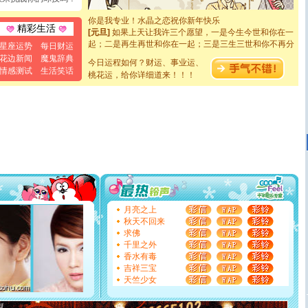
断电。爱你是我职业，想你是我事业，抱你是我特长，吻
你是我专业！水晶之恋祝你新年快乐
[元旦]
如果上天让我许三个愿望，一是今生今世和你在一
精彩生活
起；二是再生再世和你在一起；三是三生三世和你不再分
星座运势
每日财运
离。水晶之恋祝你新年快乐
花边新闻
魔鬼辞典
[元旦]
当我狠下心扭头离去那一刻，你在我身后无助地哭
今日运程如何？财运、事业运、
情感测试
生活笑话
泣，这痛楚让我明白我多么爱你。我转身抱住你：这猪不
桃花运，给你详细道来！！！
卖了。水晶之恋祝你新年快乐。
[春节]
风柔雨润好月圆，半岛铁盒伴身边，每日尽显开心
颜！冬去春来似水如烟，劳碌人生需尽欢！听一曲轻歌，
道一声平安！新年吉祥万事如愿
[春节]
传说薰衣草有四片叶子：第一片叶子是信仰，第二
片叶子是希望，第三片叶子是爱情，第四片叶子是幸运。
送你一棵薰衣草，愿你新年快乐！
[圣诞节]
圣诞节到了，想想没什么送给你的，又不打算给
你太多，只有给你五千万：千万快乐！千万要健康！千万
要平安！千万要知足！千万不要忘记我！
[圣诞节]
不只这样的日子才会想起你,而是这样的日子才
月亮之上
能正大光明地骚扰你,告诉你,圣诞要快乐!新年要快乐!天天
秋天不回来
都要快乐噢!
求佛
[圣诞节]
奉上一颗祝福的心,在这个特别的日子里,愿幸福,
千里之外
如意,快乐,鲜花,一切美好的祝愿与你同在.圣诞快乐!
香水有毒
[元旦]
看到你我会触电；看不到你我要充电；没有你我会
吉祥三宝
断电。爱你是我职业，想你是我事业，抱你是我特长，吻
天竺少女
你是我专业！水晶之恋祝你新年快乐
[元旦]
如果上天让我许三个愿望，一是今生今世和你在一
起；二是再生再世和你在一起；三是三生三世和你不再分