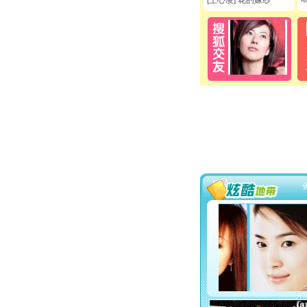
[王心凌] 花的嫁纱