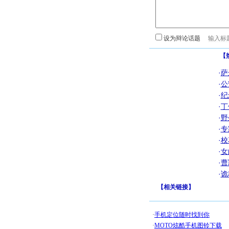
设为辩论话题
【
·
萨
·
公
·
纪
·
丁
·
野
·
专
·
校
·
女
·
曹
·
诡
【
相关链接
】