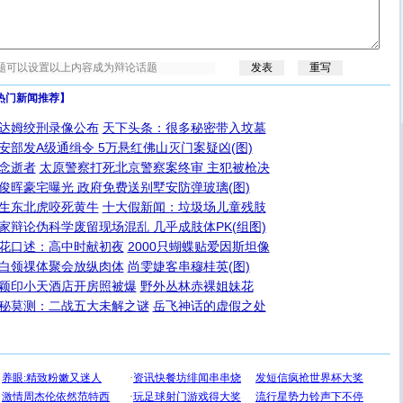
热门新闻推荐】
达姆绞刑录像公布
天下头条：很多秘密带入坟墓
安部发A级通缉令 5万悬红佛山灭门案疑凶(图)
念逝者
太原警察打死北京警察案终审 主犯被枪决
俊晖豪宅曝光 政府免费送别墅安防弹玻璃(图)
生东北虎咬死黄牛
十大假新闻：垃圾场儿童残肢
家辩论伪科学废留现场混乱 几乎成肢体PK(组图)
花口述：高中时献初夜
2000只蝴蝶贴爱因斯坦像
白领祼体聚会放纵肉体
尚雯婕客串穆桂英(图)
颖印小天酒店开房照被爆
野外丛林赤裸姐妹花
秘莫测：二战五大未解之谜
岳飞神话的虚假之处