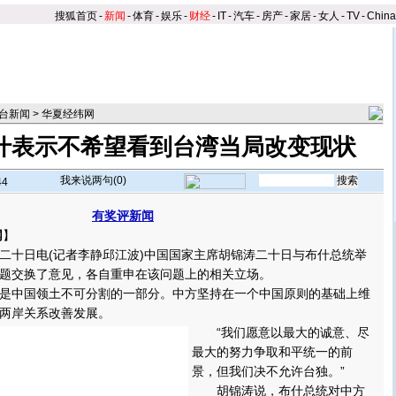
搜狐首页
-
新闻
-
体育
-
娱乐
-
财经
-
IT
-
汽车
-
房产
-
家居
-
女人
-
TV
-
Chin
台新闻
>
华夏经纬网
布什表示不希望看到台湾当局改变现状
我来说两句(
0
)
44
有奖评新闻
网
】
十日电(记者李静邱江波)中国国家主席胡锦涛二十日与布什总统举
题交换了意见，各自重申在该问题上的相关立场。
中国领土不可分割的一部分。中方坚持在一个中国原则的基础上维
两岸关系改善发展。
“我们愿意以最大的诚意、尽
最大的努力争取和平统一的前
景，但我们决不允许台独。”
胡锦涛说，布什总统对中方