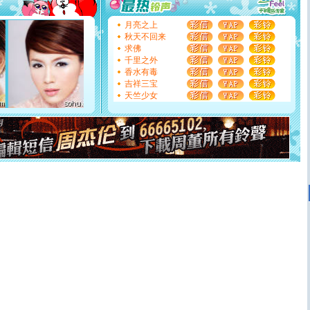
[圣诞节]
不只这样的日子才会想起你,而是这样的日子才
能正大光明地骚扰你,告诉你,圣诞要快乐!新年要快乐!天天
月亮之上
都要快乐噢!
秋天不回来
[圣诞节]
奉上一颗祝福的心,在这个特别的日子里,愿幸福,
求佛
如意,快乐,鲜花,一切美好的祝愿与你同在.圣诞快乐!
千里之外
[元旦]
看到你我会触电；看不到你我要充电；没有你我会
香水有毒
断电。爱你是我职业，想你是我事业，抱你是我特长，吻
吉祥三宝
你是我专业！水晶之恋祝你新年快乐
天竺少女
[元旦]
如果上天让我许三个愿望，一是今生今世和你在一
起；二是再生再世和你在一起；三是三生三世和你不再分
离。水晶之恋祝你新年快乐
[元旦]
当我狠下心扭头离去那一刻，你在我身后无助地哭
泣，这痛楚让我明白我多么爱你。我转身抱住你：这猪不
卖了。水晶之恋祝你新年快乐。
[春节]
风柔雨润好月圆，半岛铁盒伴身边，每日尽显开心
颜！冬去春来似水如烟，劳碌人生需尽欢！听一曲轻歌，
道一声平安！新年吉祥万事如愿
[春节]
传说薰衣草有四片叶子：第一片叶子是信仰，第二
片叶子是希望，第三片叶子是爱情，第四片叶子是幸运。
送你一棵薰衣草，愿你新年快乐！