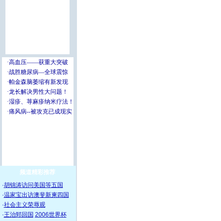
频道精彩推荐
·
胡锦涛访问美国等五国
·
温家宝出访澳斐新柬四国
·
社会主义荣辱观
·
王治郅回国
2006世界杯