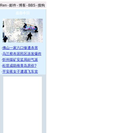
aRen
-
邮件
-
博客
-
BBS
-
搜狗
点击今日
·
佛山一家六口惨遭杀害
·
乌兰察布居民区连发爆炸
·
忻州煤矿安监局好气派
·
杜世成助推青岛房价?
·
平安夜女子遭遇飞车党