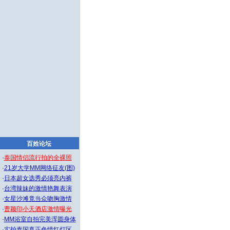
百姓论坛
·
泰国情侣流行拍的全裸照
·
21岁大学MM网络征友(图)
·
日本超女选秀必须亮内裤
·
台湾辣妹的激情艳舞表演
·
女星沙滩竟当众吻胸激情
·
曹颖印小天酒店激情曝光
·
MM浴室自拍完美浑圆身体
·
实拍泰国真正色情红灯区