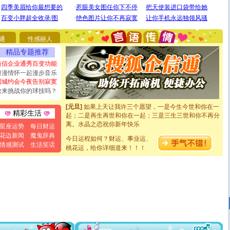
[圣诞节]
圣诞节到了，想想没什么送给你的，又不打算给
你太多，只有给你五千万：千万快乐！千万要健康！千万
要平安！千万要知足！千万不要忘记我！
[圣诞节]
不只这样的日子才会想起你,而是这样的日子才
通
性感丽人
能正大光明地骚扰你,告诉你,圣诞要快乐!新年要快乐!天天
都要快乐噢!
精品专题推荐
[圣诞节]
奉上一颗祝福的心,在这个特别的日子里,愿幸福,
短信企业通秀百变功能
如意,快乐,鲜花,一切美好的祝愿与你同在.圣诞快乐!
浪漫情怀一起漫步音乐
[元旦]
看到你我会触电；看不到你我要充电；没有你我会
同城约会今夜告别寂寞
断电。爱你是我职业，想你是我事业，抱你是我特长，吻
敢来挑战你的球技吗？
你是我专业！水晶之恋祝你新年快乐
[元旦]
如果上天让我许三个愿望，一是今生今世和你在一
起；二是再生再世和你在一起；三是三生三世和你不再分
精彩生活
离。水晶之恋祝你新年快乐
星座运势
每日财运
[元旦]
当我狠下心扭头离去那一刻，你在我身后无助地哭
花边新闻
魔鬼辞典
泣，这痛楚让我明白我多么爱你。我转身抱住你：这猪不
今日运程如何？财运、事业运、
情感测试
生活笑话
卖了。水晶之恋祝你新年快乐。
桃花运，给你详细道来！！！
[春节]
风柔雨润好月圆，半岛铁盒伴身边，每日尽显开心
颜！冬去春来似水如烟，劳碌人生需尽欢！听一曲轻歌，
道一声平安！新年吉祥万事如愿
[春节]
传说薰衣草有四片叶子：第一片叶子是信仰，第二
片叶子是希望，第三片叶子是爱情，第四片叶子是幸运。
送你一棵薰衣草，愿你新年快乐！
[圣诞节]
圣诞节到了，想想没什么送给你的，又不打算给
你太多，只有给你五千万：千万快乐！千万要健康！千万
要平安！千万要知足！千万不要忘记我！