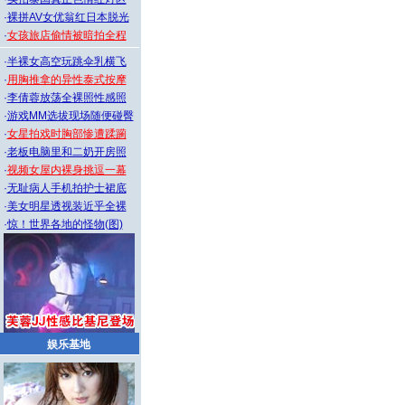
·
裸拼AV女优翁红日本脱光
·
女孩旅店偷情被暗拍全程
·
半裸女高空玩跳伞乳横飞
·
用胸推拿的异性泰式按摩
·
李倩蓉放荡全裸照性感照
·
游戏MM选拔现场随便碰臀
·
女星拍戏时胸部惨遭蹂躏
·
老板电脑里和二奶开房照
·
视频女屋内裸身挑逗一幕
·
无耻病人手机拍护士裙底
·
美女明星透视装近乎全裸
·
惊！世界各地的怪物(图)
娱乐基地