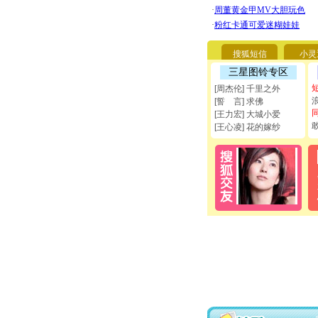
搜狐短信
小灵
三星图铃专区
[周杰伦] 千里之外
[誓 言] 求佛
[王力宏] 大城小爱
[王心凌] 花的嫁纱