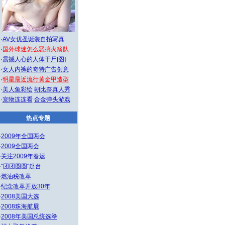
·
AV女优圣诞装自拍写真
·
国外球迷怎么恶搞火箭队
·
震撼人心的人体干尸[图]
·
女人内裤的奇特广告创意
·
明星最近流行黄金甲造型
·
美人鱼彩绘
朝比奈真人秀
·
宠物连连看
合金弹头游戏
热点专题
·
2009年全国两会
·
2009全国两会
·
关注2009年春运
·
"团团圆圆"赴台
·
燃油税改革
·
纪念改革开放30年
·
2008美国大选
·
2008珠海航展
·
2008年美国总统选举