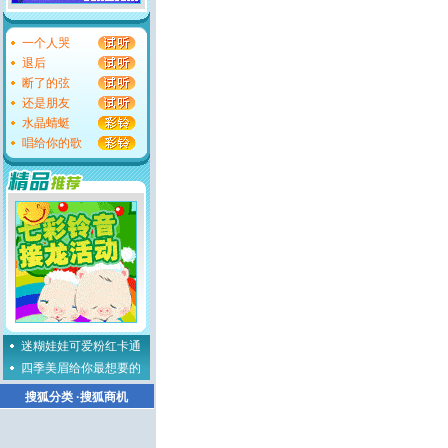
一个人哭
退后
断了的弦
还是朋友
水晶蜻蜓
唱给你的歌
迷糊娃娃可爱粉红卡通
四季美眉给你最想要的
搜狐分类
·
搜狐商机