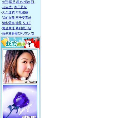
·
刘翔
国足
科比
NBA
F1
·
马自达3
本田思域
·
大众速腾
华晨骏捷
·
我的女孩
王子变青蛙
·
清华紫光
瑞星
S.H.E
·
黄金暴涨
暴利税开征
·
蔡依林身着CPU芯片衣