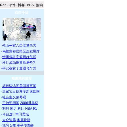
aRen
-
邮件
-
博客
-
BBS
-
搜狗
点击今日
·
佛山一家六口惨遭杀害
·
乌兰察布居民区连发爆炸
·
忻州煤矿安监局好气派
·
杜世成助推青岛房价?
·
平安夜女子遭遇飞车党
频道精彩推荐
·
胡锦涛访问美国等五国
·
温家宝出访澳斐新柬四国
·
社会主义荣辱观
·
王治郅回国
2006世界杯
·
刘翔
国足
科比
NBA
F1
·
马自达3
本田思域
·
大众速腾
华晨骏捷
·
我的女孩
王子变青蛙