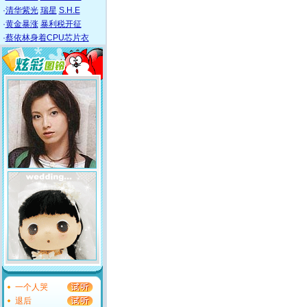
·
清华紫光
瑞星
S.H.E
·
黄金暴涨
暴利税开征
·
蔡依林身着CPU芯片衣
一个人哭
退后