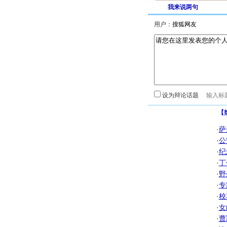
我来说两句
用户：
设为辩论话题
【
·
萨
·
公
·
纪
·
丁
·
野
·
专
·
校
·
女
·
曹