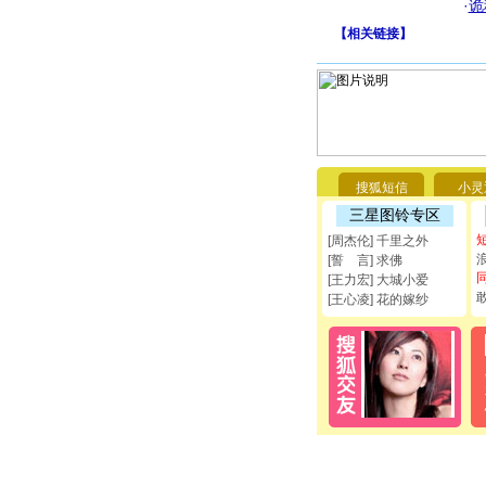
·
诡
【
相关链接
】
搜狐短信
小灵
三星图铃专区
[周杰伦] 千里之外
[誓 言] 求佛
[王力宏] 大城小爱
[王心凌] 花的嫁纱