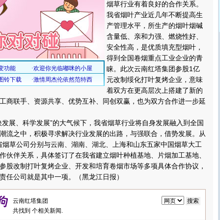
烟草行业有着良好的合作关系。
我省烟叶产业近几年不断提高生
产管理水平，所生产的烟叶烟碱
含量低、亲和力强、燃烧性好、
安全性高，是优质填充型烟叶，
得到全国卷烟重点工业企业的青
睐。此次云南红塔集团参股1亿
元改制绥化打叶复烤企业，意味
着双方在更高层次上搭建了新的
工商联手、资源共享、优势互补、同创双赢，也为双方合作进一步延
发展、科学发展”的大气候下，我省烟草行业将自身发展融入到全国
潮流之中，积极寻求解决行业发展的出路，与强联合，借势发展。从
始，省烟草公司分别与云南、湖南、湖北、上海和山东五家中国烟草大工
作伙伴关系，具体签订了在我省建立烟叶种植基地、片烟加工基地、
参股改制打叶复烤企业、开发和培育卷烟市场等多项具体合作协议，
责任公司就是其中一项。（黑龙江日报）
共找到
个相关新闻.