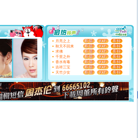
[春节]
传说薰衣草有四片叶子：第一片叶子是信仰，第二
片叶子是希望，第三片叶子是爱情，第四片叶子是幸运。
送你一棵薰衣草，愿你新年快乐！
[圣诞节]
圣诞节到了，想想没什么送给你的，又不打算给
你太多，只有给你五千万：千万快乐！千万要健康！千万
要平安！千万要知足！千万不要忘记我！
[圣诞节]
不只这样的日子才会想起你,而是这样的日子才
月亮之上
能正大光明地骚扰你,告诉你,圣诞要快乐!新年要快乐!天天
秋天不回来
都要快乐噢!
求佛
[圣诞节]
奉上一颗祝福的心,在这个特别的日子里,愿幸福,
千里之外
如意,快乐,鲜花,一切美好的祝愿与你同在.圣诞快乐!
香水有毒
[元旦]
看到你我会触电；看不到你我要充电；没有你我会
吉祥三宝
断电。爱你是我职业，想你是我事业，抱你是我特长，吻
天竺少女
你是我专业！水晶之恋祝你新年快乐
[元旦]
如果上天让我许三个愿望，一是今生今世和你在一
起；二是再生再世和你在一起；三是三生三世和你不再分
离。水晶之恋祝你新年快乐
[元旦]
当我狠下心扭头离去那一刻，你在我身后无助地哭
泣，这痛楚让我明白我多么爱你。我转身抱住你：这猪不
卖了。水晶之恋祝你新年快乐。
[春节]
风柔雨润好月圆，半岛铁盒伴身边，每日尽显开心
颜！冬去春来似水如烟，劳碌人生需尽欢！听一曲轻歌，
道一声平安！新年吉祥万事如愿
[春节]
传说薰衣草有四片叶子：第一片叶子是信仰，第二
片叶子是希望，第三片叶子是爱情，第四片叶子是幸运。
送你一棵薰衣草，愿你新年快乐！