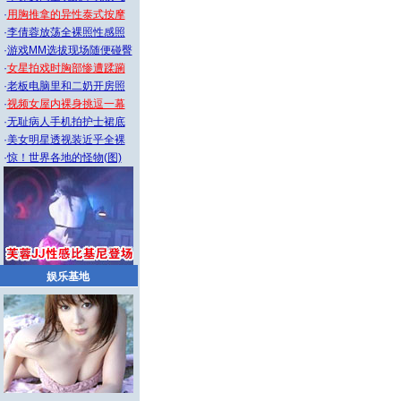
·
用胸推拿的异性泰式按摩
·
李倩蓉放荡全裸照性感照
·
游戏MM选拔现场随便碰臀
·
女星拍戏时胸部惨遭蹂躏
·
老板电脑里和二奶开房照
·
视频女屋内裸身挑逗一幕
·
无耻病人手机拍护士裙底
·
美女明星透视装近乎全裸
·
惊！世界各地的怪物(图)
娱乐基地