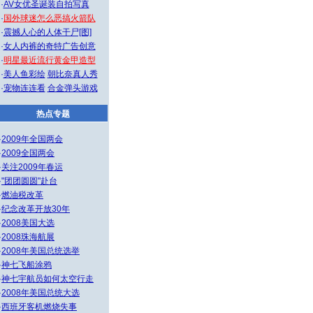
·
AV女优圣诞装自拍写真
·
国外球迷怎么恶搞火箭队
·
震撼人心的人体干尸[图]
·
女人内裤的奇特广告创意
·
明星最近流行黄金甲造型
·
美人鱼彩绘
朝比奈真人秀
·
宠物连连看
合金弹头游戏
热点专题
·
2009年全国两会
·
2009全国两会
·
关注2009年春运
·
"团团圆圆"赴台
·
燃油税改革
·
纪念改革开放30年
·
2008美国大选
·
2008珠海航展
·
2008年美国总统选举
·
神七飞船涂鸦
·
神七宇航员如何太空行走
·
2008年美国总统大选
·
西班牙客机燃烧失事