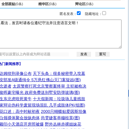
全部跟贴
(
0
条)
精华区
(
0
条)
辩论区
(
0
条)
匿名发表：
隐藏地址：
热门新闻推荐】
达姆绞刑录像公布
天下头条：很多秘密带入坟墓
安部发A级通缉令 5万悬红佛山灭门案疑凶(图)
念逝者
太原警察打死北京警察案终审 主犯被枪决
俊晖豪宅曝光 政府免费送别墅安防弹玻璃(图)
生东北虎咬死黄牛
十大假新闻：垃圾场儿童残肢
家辩论伪科学废留现场混乱 几乎成肢体PK(组图)
花口述：高中时献初夜
2000只蝴蝶贴爱因斯坦像
白领祼体聚会放纵肉体
尚雯婕客串穆桂英(图)
颖印小天酒店开房照被爆
野外丛林赤裸姐妹花