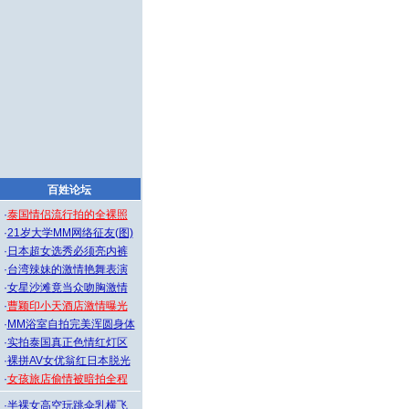
百姓论坛
·
泰国情侣流行拍的全裸照
·
21岁大学MM网络征友(图)
·
日本超女选秀必须亮内裤
·
台湾辣妹的激情艳舞表演
·
女星沙滩竟当众吻胸激情
·
曹颖印小天酒店激情曝光
·
MM浴室自拍完美浑圆身体
·
实拍泰国真正色情红灯区
·
裸拼AV女优翁红日本脱光
·
女孩旅店偷情被暗拍全程
·
半裸女高空玩跳伞乳横飞