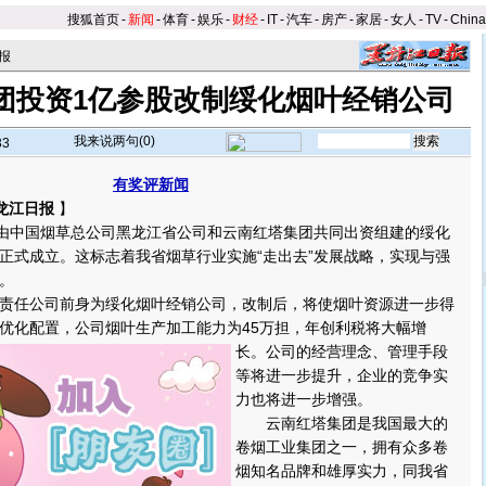
搜狐首页
-
新闻
-
体育
-
娱乐
-
财经
-
IT
-
汽车
-
房产
-
家居
-
女人
-
TV
-
Chin
报
团投资1亿参股改制绥化烟叶经销公司
我来说两句(
0
)
33
有奖评新闻
龙江日报
】
由中国烟草总公司黑龙江省公司和云南红塔集团共同出资组建的绥化
正式成立。这标志着我省烟草行业实施“走出去”发展战略，实现与强
。
任公司前身为绥化烟叶经销公司，改制后，将使烟叶资源进一步得
优化配置，公司烟叶生产加工能力为45万担，年创利税将大幅增
长。
公司的经营理念、管理手段
等将进一步提升，企业的竞争实
力也将进一步增强。
云南红塔集团是我国最大的
卷烟工业集团之一，拥有众多卷
烟知名品牌和雄厚实力，同我省