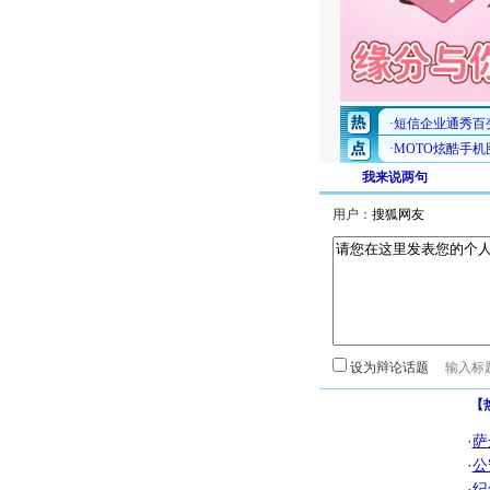
我来说两句
用户：
设为辩论话题
【
·
萨
·
公
·
纪