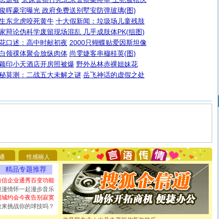
俊晖豪宅曝光 政府免费送别墅安防弹玻璃(图)
生东北虎咬死黄牛
十大假新闻：垃圾场儿童残肢
家辩论伪科学废留现场混乱 几乎成肢体PK(组图)
花口述：高中时献初夜
2000只蝴蝶贴爱因斯坦像
白领祼体聚会放纵肉体
尚雯婕客串穆桂英(图)
颖印小天酒店开房照被爆
野外丛林赤裸姐妹花
秘莫测：二战五大未解之谜
岳飞神话的虚假之处
[圣诞节]
圣诞节到了，想想没什么送给你的，又不打算给
你太多，只有给你五千万：千万快乐！千万要健康！千万
要平安！千万要知足！千万不要忘记我！
通
性感丽人
[圣诞节]
不只这样的日子才会想起你,而是这样的日子才
能正大光明地骚扰你,告诉你,圣诞要快乐!新年要快乐!天天
精品专题推荐
都要快乐噢!
短信企业通秀百变功能
[圣诞节]
奉上一颗祝福的心,在这个特别的日子里,愿幸福,
浪漫情怀一起漫步音乐
如意,快乐,鲜花,一切美好的祝愿与你同在.圣诞快乐!
同城约会今夜告别寂寞
[元旦]
看到你我会触电；看不到你我要充电；没有你我会
敢来挑战你的球技吗？
断电。爱你是我职业，想你是我事业，抱你是我特长，吻
你是我专业！水晶之恋祝你新年快乐