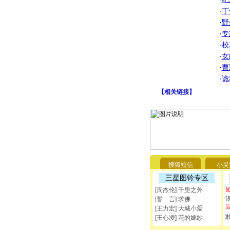
·
丁
·
野
·
专
·
校
·
女
·
曹
·
诡
【
相关链接
】
搜狐短信
小灵
三星图铃专区
[周杰伦] 千里之外
[誓 言] 求佛
[王力宏] 大城小爱
[王心凌] 花的嫁纱