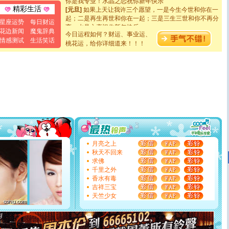
[元旦]
如果上天让我许三个愿望，一是今生今世和你在一
精彩生活
起；二是再生再世和你在一起；三是三生三世和你不再分
星座运势
每日财运
离。水晶之恋祝你新年快乐
花边新闻
魔鬼辞典
[元旦]
当我狠下心扭头离去那一刻，你在我身后无助地哭
今日运程如何？财运、事业运、
情感测试
生活笑话
泣，这痛楚让我明白我多么爱你。我转身抱住你：这猪不
桃花运，给你详细道来！！！
卖了。水晶之恋祝你新年快乐。
[春节]
风柔雨润好月圆，半岛铁盒伴身边，每日尽显开心
颜！冬去春来似水如烟，劳碌人生需尽欢！听一曲轻歌，
道一声平安！新年吉祥万事如愿
[春节]
传说薰衣草有四片叶子：第一片叶子是信仰，第二
片叶子是希望，第三片叶子是爱情，第四片叶子是幸运。
送你一棵薰衣草，愿你新年快乐！
[圣诞节]
圣诞节到了，想想没什么送给你的，又不打算给
你太多，只有给你五千万：千万快乐！千万要健康！千万
要平安！千万要知足！千万不要忘记我！
[圣诞节]
不只这样的日子才会想起你,而是这样的日子才
月亮之上
能正大光明地骚扰你,告诉你,圣诞要快乐!新年要快乐!天天
秋天不回来
都要快乐噢!
求佛
[圣诞节]
奉上一颗祝福的心,在这个特别的日子里,愿幸福,
千里之外
如意,快乐,鲜花,一切美好的祝愿与你同在.圣诞快乐!
香水有毒
[元旦]
看到你我会触电；看不到你我要充电；没有你我会
吉祥三宝
断电。爱你是我职业，想你是我事业，抱你是我特长，吻
天竺少女
你是我专业！水晶之恋祝你新年快乐
[元旦]
如果上天让我许三个愿望，一是今生今世和你在一
起；二是再生再世和你在一起；三是三生三世和你不再分
离。水晶之恋祝你新年快乐