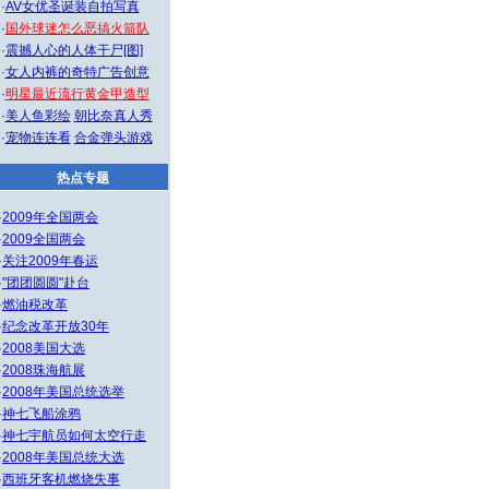
·
AV女优圣诞装自拍写真
·
国外球迷怎么恶搞火箭队
·
震撼人心的人体干尸[图]
·
女人内裤的奇特广告创意
·
明星最近流行黄金甲造型
·
美人鱼彩绘
朝比奈真人秀
·
宠物连连看
合金弹头游戏
热点专题
·
2009年全国两会
·
2009全国两会
·
关注2009年春运
·
"团团圆圆"赴台
·
燃油税改革
·
纪念改革开放30年
·
2008美国大选
·
2008珠海航展
·
2008年美国总统选举
·
神七飞船涂鸦
·
神七宇航员如何太空行走
·
2008年美国总统大选
·
西班牙客机燃烧失事