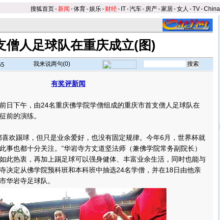
搜狐首页
-
新闻
-
体育
-
娱乐
-
财经
-
IT
-
汽车
-
房产
-
家居
-
女人
-
TV
-
Chin
支僧人足球队在重庆成立(图)
我来说两句(
0
)
55
有奖评新闻
日下午，由24名重庆佛学院学僧组成的重庆市首支僧人足球队在
征前的演练。
喜欢踢球，但只是业余爱好，也没有固定规律。今年6月，世界杯就
此事也都十分关注。”华岩寺方丈道坚法师（兼佛学院常务副院长）
如此热衷，再加上踢足球可以强身健体、丰富业余生活，同时也能与
寺决定从佛学院预科班和本科班中抽选24名学僧，并在18日由他亲
市华岩寺足球队。