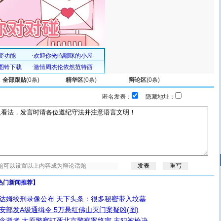
全部跟贴
(
0
条)
精华区
(
0
条)
辩论区
(
0
条)
匿名发表：
隐藏地址：
热门新闻推荐】
达姆绞刑录像公布
天下头条：很多秘密带入坟墓
安部发A级通缉令 5万悬红佛山灭门案疑凶(图)
念逝者
太原警察打死北京警察案终审 主犯被枪决