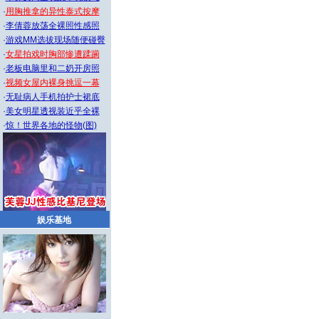
·
用胸推拿的异性泰式按摩
·
李倩蓉放荡全裸照性感照
·
游戏MM选拔现场随便碰臀
·
女星拍戏时胸部惨遭蹂躏
·
老板电脑里和二奶开房照
·
视频女屋内裸身挑逗一幕
·
无耻病人手机拍护士裙底
·
美女明星透视装近乎全裸
·
惊！世界各地的怪物(图)
娱乐基地