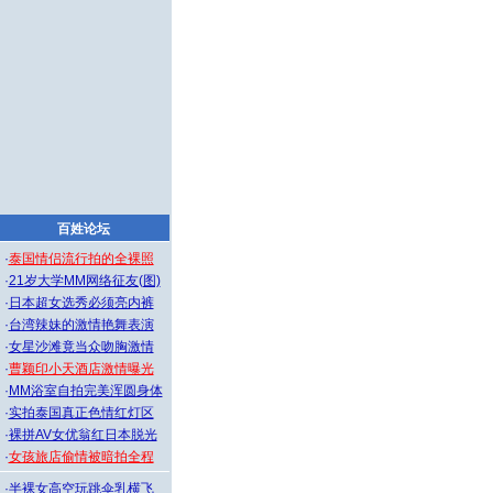
百姓论坛
·
泰国情侣流行拍的全裸照
·
21岁大学MM网络征友(图)
·
日本超女选秀必须亮内裤
·
台湾辣妹的激情艳舞表演
·
女星沙滩竟当众吻胸激情
·
曹颖印小天酒店激情曝光
·
MM浴室自拍完美浑圆身体
·
实拍泰国真正色情红灯区
·
裸拼AV女优翁红日本脱光
·
女孩旅店偷情被暗拍全程
·
半裸女高空玩跳伞乳横飞