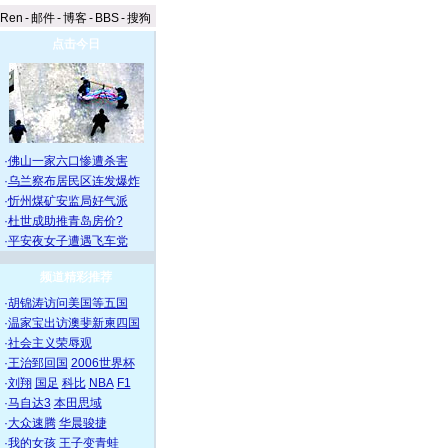
aRen
-
邮件
-
博客
-
BBS
-
搜狗
点击今日
·
佛山一家六口惨遭杀害
·
乌兰察布居民区连发爆炸
·
忻州煤矿安监局好气派
·
杜世成助推青岛房价?
·
平安夜女子遭遇飞车党
频道精彩推荐
·
胡锦涛访问美国等五国
·
温家宝出访澳斐新柬四国
·
社会主义荣辱观
·
王治郅回国
2006世界杯
·
刘翔
国足
科比
NBA
F1
·
马自达3
本田思域
·
大众速腾
华晨骏捷
·
我的女孩
王子变青蛙