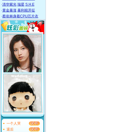
·
清华紫光
瑞星
S.H.E
·
黄金暴涨
暴利税开征
·
蔡依林身着CPU芯片衣
一个人哭
退后