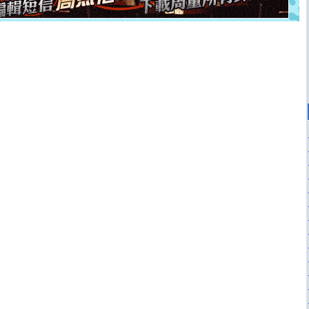
[元旦]
当我狠下心扭头离去那一刻，你在我身后无助地哭
泣，这痛楚让我明白我多么爱你。我转身抱住你：这猪不
卖了。水晶之恋祝你新年快乐。
[春节]
风柔雨润好月圆，半岛铁盒伴身边，每日尽显开心
颜！冬去春来似水如烟，劳碌人生需尽欢！听一曲轻歌，
道一声平安！新年吉祥万事如愿
[春节]
传说薰衣草有四片叶子：第一片叶子是信仰，第二
片叶子是希望，第三片叶子是爱情，第四片叶子是幸运。
送你一棵薰衣草，愿你新年快乐！