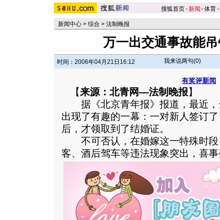
搜狐首页
-
新闻
-
体育
-
新闻中心
>
综合
>
法制晚报
万一出交通事故能吊
我来说两句(
0
)
时间：2006年04月21日16:12
有奖评新闻
【
来源：北青网—法制晚报
】
据《北京青年报》报道，最近，
出现了有趣的一幕：一对新人签订了
后，才领取到了结婚证。
不可否认，在婚嫁这一特殊时段
客、酒后驾车等违法现象突出，喜事