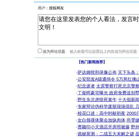
用户：
设为辩论话题
【热门新闻推荐】
·
萨达姆绞刑录像公布
天下头条
·
公安部发A级通缉令 5万悬红佛山
·
纪念逝者
太原警察打死北京警察
·
丁俊晖豪宅曝光 政府免费送别墅
·
野生东北虎咬死黄牛
十大假新
·
专家辩论伪科学废留现场混乱 几
·
校花口述：高中时献初夜
200
·
女白领祼体聚会放纵肉体
尚雯婕
·
曹颖印小天酒店开房照被爆
野
·
诡秘莫测：二战五大未解之谜