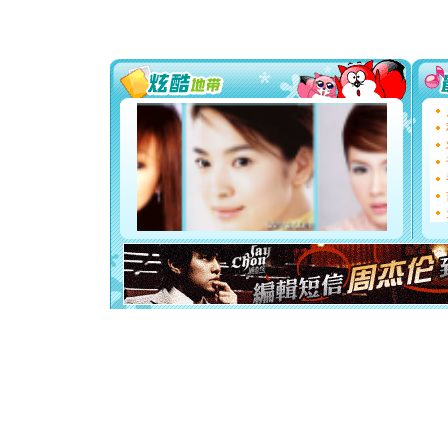
片叶子是
送你一棵
[圣诞节]
你太多，
要平安！
[圣诞节]
能正大光明
都要快乐噢
[圣诞节]
如意,快乐
[元旦]
看
断电。爱
你是我专
[元旦]
如
起；二是
离。水晶
[元旦]
当
泣，这痛
卖了。水
[春节]
风
颜！冬去
道一声平
[春节]
传
片叶子是
送你一棵