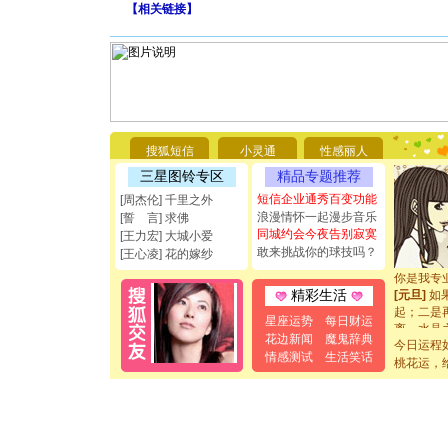
【
相关链接
】
[圣诞节]
你太多，
要平安！
搜狐短信
小灵通
性感丽人
[圣诞节]
能正大光明
三星图铃专区
精品专题推荐
都要快乐噢
短信企业通秀百变功能
[周杰伦] 千里之外
[圣诞节]
浪漫情怀一起漫步音乐
[誓 言] 求佛
如意,快乐
同城约会今夜告别寂寞
[王力宏] 大城小爱
[元旦]
看
敢来挑战你的球技吗？
[王心凌] 花的嫁纱
断电。爱
你是我专
[元旦]
如
精彩生活
起；二是
星座运势
每日财运
离。水晶
花边新闻
魔鬼辞典
[元旦]
当
今日运程
情感测试
生活笑话
泣，这痛
桃花运，
卖了。水
[春节]
风
颜！冬去
道一声平
[春节]
传