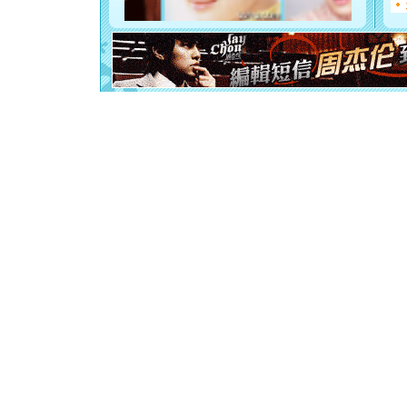
你是我专
[元旦]
如
起；二是
离。水晶
[元旦]
当
泣，这痛
卖了。水
[春节]
风
颜！冬去
道一声平
[春节]
传
片叶子是
送你一棵