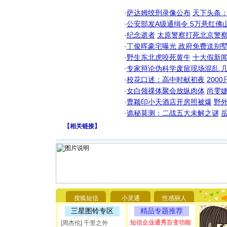
·
萨达姆绞刑录像公布
天下头条
·
公安部发A级通缉令 5万悬红佛山
·
纪念逝者
太原警察打死北京警察
·
丁俊晖豪宅曝光 政府免费送别墅
·
野生东北虎咬死黄牛
十大假新
·
专家辩论伪科学废留现场混乱 几
·
校花口述：高中时献初夜
200
·
女白领祼体聚会放纵肉体
尚雯婕
·
曹颖印小天酒店开房照被爆
野
·
诡秘莫测：二战五大未解之谜
【
相关链接
】
[圣诞节]
你太多，
要平安！
搜狐短信
小灵通
性感丽人
[圣诞节]
三星图铃专区
精品专题推荐
能正大光明
都要快乐噢
短信企业通秀百变功能
[周杰伦] 千里之外