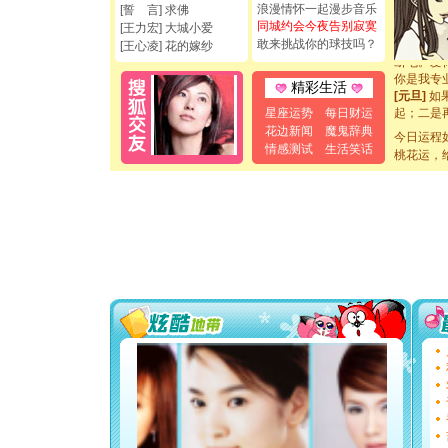
[圣诞节]
浪漫情怀一起漫步音乐
[誓 言] 求佛
如意,快乐
同城约会今夜告别寂寞
[王力宏] 大城小爱
[元旦]
看
敢来挑战你的球技吗？
[王心凌] 花的嫁纱
断电。爱
你是我专
精彩生活
[元旦]
如
起；二是
星座运势
每日财运
离。水晶
花边新闻
魔鬼辞典
今日运程
[元旦]
当
情感测试
生活笑话
桃花运，
泣，这痛
卖了。水
[春节]
风
颜！冬去
道一声平
[春节]
传
片叶子是
送你一棵
[圣诞节]
你太多，
要平安！
[圣诞节]
能正大光明
都要快乐噢
[圣诞节]
如意,快乐
[元旦]
看
断电。爱