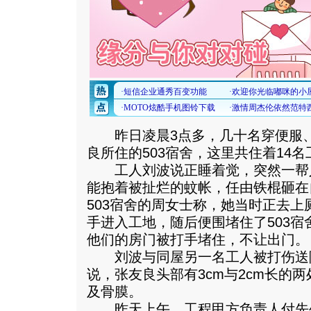
昨日凌晨3点多，几十名穿便服、
良所住的503宿舍，这里共住着14
工人刘波说正睡着觉，突然一帮
能抱着被扯烂的蚊帐，任由铁棍砸在
503宿舍的周女士称，她当时正去
手进入工地，随后便围堵住了503
他们的房门被打手堵住，不让出门。
刘波与同屋另一名工人被打伤送
说，张友良头部有3cm与2cm长的
及骨膜。
昨天上午，工程甲方负责人付先