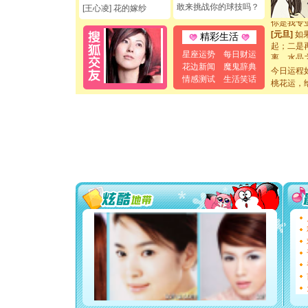
敢来挑战你的球技吗？
断电。爱
[王心凌] 花的嫁纱
你是我专
[元旦]
如
精彩生活
起；二是
离。水晶
星座运势
每日财运
[元旦]
当
花边新闻
魔鬼辞典
今日运程
泣，这痛
情感测试
生活笑话
桃花运，
卖了。水
[春节]
风
颜！冬去
道一声平
[春节]
传
片叶子是
送你一棵
[圣诞节]
你太多，
要平安！
[圣诞节]
能正大光明
都要快乐噢
[圣诞节]
如意,快乐
[元旦]
看
断电。爱
你是我专
[元旦]
如