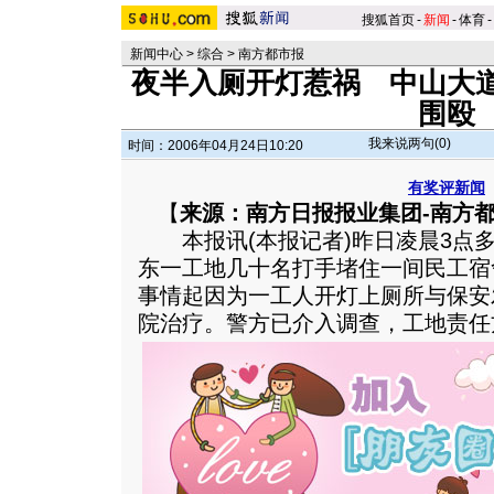
搜狐首页
-
新闻
-
体育
-
新闻中心
>
综合
>
南方都市报
夜半入厕开灯惹祸 中山大
围殴
我来说两句(
0
)
时间：2006年04月24日10:20
有奖评新闻
【
来源：南方日报报业集团-南方
本报讯(本报记者)昨日凌晨3点多
东一工地几十名打手堵住一间民工宿
事情起因为一工人开灯上厕所与保安
院治疗。警方已介入调查，工地责任