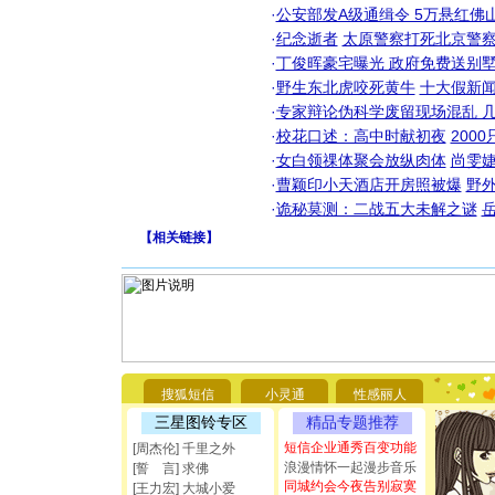
·
公安部发A级通缉令 5万悬红佛山
·
纪念逝者
太原警察打死北京警察
·
丁俊晖豪宅曝光 政府免费送别墅
·
野生东北虎咬死黄牛
十大假新
·
专家辩论伪科学废留现场混乱 几
·
校花口述：高中时献初夜
200
·
女白领祼体聚会放纵肉体
尚雯婕
·
曹颖印小天酒店开房照被爆
野
·
诡秘莫测：二战五大未解之谜
【
相关链接
】
[圣诞节]
你太多，
要平安！
[圣诞节]
搜狐短信
小灵通
性感丽人
能正大光明
三星图铃专区
精品专题推荐
都要快乐噢
短信企业通秀百变功能
[周杰伦] 千里之外
[圣诞节]
浪漫情怀一起漫步音乐
[誓 言] 求佛
如意,快乐
同城约会今夜告别寂寞
[元旦]
看
[王力宏] 大城小爱