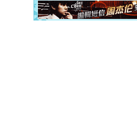
起；二是
离。水晶
[元旦]
当
泣，这痛
卖了。水
[春节]
风
颜！冬去
道一声平
[春节]
传
片叶子是
送你一棵