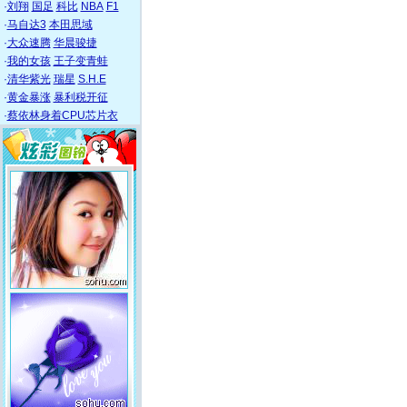
·
刘翔
国足
科比
NBA
F1
·
马自达3
本田思域
·
大众速腾
华晨骏捷
·
我的女孩
王子变青蛙
·
清华紫光
瑞星
S.H.E
·
黄金暴涨
暴利税开征
·
蔡依林身着CPU芯片衣