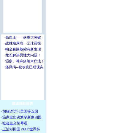
频道精彩推荐
·
胡锦涛访问美国等五国
·
温家宝出访澳斐新柬四国
·
社会主义荣辱观
·
王治郅回国
2006世界杯