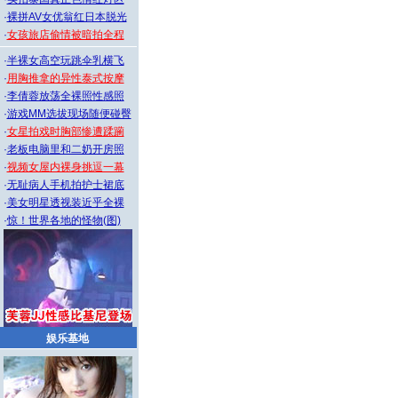
·
裸拼AV女优翁红日本脱光
·
女孩旅店偷情被暗拍全程
·
半裸女高空玩跳伞乳横飞
·
用胸推拿的异性泰式按摩
·
李倩蓉放荡全裸照性感照
·
游戏MM选拔现场随便碰臀
·
女星拍戏时胸部惨遭蹂躏
·
老板电脑里和二奶开房照
·
视频女屋内裸身挑逗一幕
·
无耻病人手机拍护士裙底
·
美女明星透视装近乎全裸
·
惊！世界各地的怪物(图)
娱乐基地