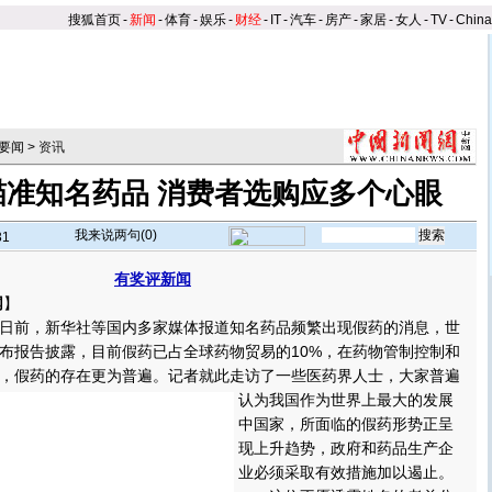
搜狐首页
-
新闻
-
体育
-
娱乐
-
财经
-
IT
-
汽车
-
房产
-
家居
-
女人
-
TV
-
Chin
要闻
>
资讯
瞄准知名药品 消费者选购应多个心眼
我来说两句(
0
)
31
有奖评新闻
网
】
日前，新华社等国内多家媒体报道知名药品频繁出现假药的消息，世
布报告披露，目前假药已占全球药物贸易的10%，在药物管制控制和
，假药的存在更为普遍。
记者就此走访了一些医药界人士，大家普遍
认为我国作为世界上最大的发展
中国家，所面临的假药形势正呈
现上升趋势，政府和药品生产企
业必须采取有效措施加以遏止。