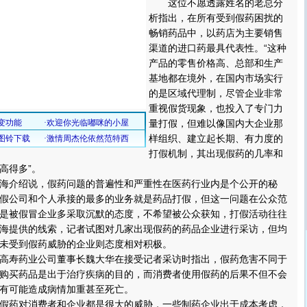
这位不愿透露姓名的老总分
析指出，在所有受到假药困扰的
畅销药品中，以药店为主要销售
渠道的进口药最具代表性。“这种
产品的零售价格高、总部和生产
基地都在境外，在国内市场实行
的是区域代理制，尽管企业非常
重视假货现象，也投入了专门力
量打假，但难以像国内大企业那
样组织、建立起长期、有力度的
打假机制，其出现假药的几率和
高得多”。
介绍说，假药问题的普遍性和严重性在医药行业内是个公开的秘
假公司和个人承接的最多的业务就是药品打假，但这一问题在公众范
是被假冒企业多采取沉默的态度，不希望被公众获知，打假活动往往
海提供的线索，记者试图对几家出现假药的药品企业进行采访，但均
未受到假药威胁的企业则态度相对积极。
寿药业公司董事长魏大华在接受记者采访时指出，假药危害不同于
购买药品是出于治疗疾病的目的，而消费者使用假药的后果不但不会
有可能造成病情加重甚至死亡。
药对消费者和企业都是很大的威胁，一些制药企业出于成本考虑，