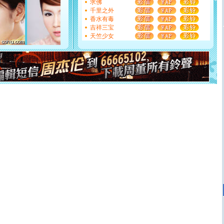
求佛
[圣诞节]
奉上一颗祝福的心,在这个特别的日子里,愿幸福,
千里之外
如意,快乐,鲜花,一切美好的祝愿与你同在.圣诞快乐!
香水有毒
[元旦]
看到你我会触电；看不到你我要充电；没有你我会
吉祥三宝
断电。爱你是我职业，想你是我事业，抱你是我特长，吻
天竺少女
你是我专业！水晶之恋祝你新年快乐
[元旦]
如果上天让我许三个愿望，一是今生今世和你在一
起；二是再生再世和你在一起；三是三生三世和你不再分
离。水晶之恋祝你新年快乐
[元旦]
当我狠下心扭头离去那一刻，你在我身后无助地哭
泣，这痛楚让我明白我多么爱你。我转身抱住你：这猪不
卖了。水晶之恋祝你新年快乐。
[春节]
风柔雨润好月圆，半岛铁盒伴身边，每日尽显开心
颜！冬去春来似水如烟，劳碌人生需尽欢！听一曲轻歌，
道一声平安！新年吉祥万事如愿
[春节]
传说薰衣草有四片叶子：第一片叶子是信仰，第二
片叶子是希望，第三片叶子是爱情，第四片叶子是幸运。
送你一棵薰衣草，愿你新年快乐！