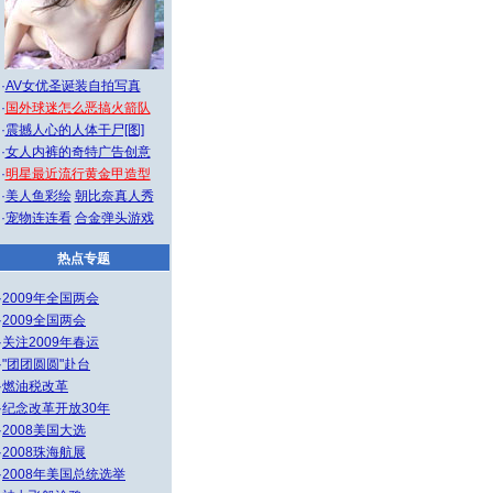
·
AV女优圣诞装自拍写真
·
国外球迷怎么恶搞火箭队
·
震撼人心的人体干尸[图]
·
女人内裤的奇特广告创意
·
明星最近流行黄金甲造型
·
美人鱼彩绘
朝比奈真人秀
·
宠物连连看
合金弹头游戏
热点专题
·
2009年全国两会
·
2009全国两会
·
关注2009年春运
·
"团团圆圆"赴台
·
燃油税改革
·
纪念改革开放30年
·
2008美国大选
·
2008珠海航展
·
2008年美国总统选举