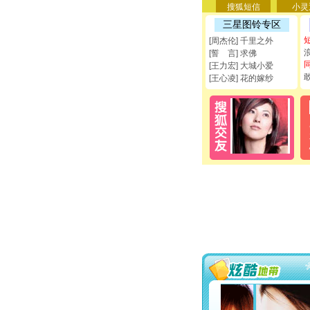
搜狐短信
小灵
三星图铃专区
[周杰伦] 千里之外
[誓 言] 求佛
[王力宏] 大城小爱
[王心凌] 花的嫁纱