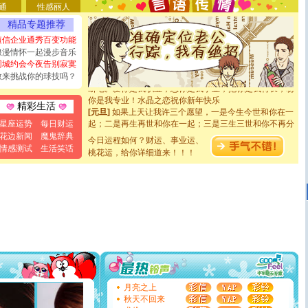
要平安！千万要知足！千万不要忘记我！
通
性感丽人
[圣诞节]
不只这样的日子才会想起你,而是这样的日子才
精品专题推荐
能正大光明地骚扰你,告诉你,圣诞要快乐!新年要快乐!天天
都要快乐噢!
短信企业通秀百变功能
[圣诞节]
奉上一颗祝福的心,在这个特别的日子里,愿幸福,
浪漫情怀一起漫步音乐
如意,快乐,鲜花,一切美好的祝愿与你同在.圣诞快乐!
同城约会今夜告别寂寞
[元旦]
看到你我会触电；看不到你我要充电；没有你我会
敢来挑战你的球技吗？
断电。爱你是我职业，想你是我事业，抱你是我特长，吻
你是我专业！水晶之恋祝你新年快乐
精彩生活
[元旦]
如果上天让我许三个愿望，一是今生今世和你在一
起；二是再生再世和你在一起；三是三生三世和你不再分
星座运势
每日财运
离。水晶之恋祝你新年快乐
花边新闻
魔鬼辞典
[元旦]
今日运程如何？财运、事业运、
当我狠下心扭头离去那一刻，你在我身后无助地哭
情感测试
生活笑话
泣，这痛楚让我明白我多么爱你。我转身抱住你：这猪不
桃花运，给你详细道来！！！
卖了。水晶之恋祝你新年快乐。
[春节]
风柔雨润好月圆，半岛铁盒伴身边，每日尽显开心
颜！冬去春来似水如烟，劳碌人生需尽欢！听一曲轻歌，
道一声平安！新年吉祥万事如愿
[春节]
传说薰衣草有四片叶子：第一片叶子是信仰，第二
片叶子是希望，第三片叶子是爱情，第四片叶子是幸运。
送你一棵薰衣草，愿你新年快乐！
[圣诞节]
圣诞节到了，想想没什么送给你的，又不打算给
你太多，只有给你五千万：千万快乐！千万要健康！千万
要平安！千万要知足！千万不要忘记我！
[圣诞节]
不只这样的日子才会想起你,而是这样的日子才
月亮之上
能正大光明地骚扰你,告诉你,圣诞要快乐!新年要快乐!天天
秋天不回来
都要快乐噢!