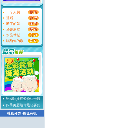
一个人哭
退后
断了的弦
还是朋友
水晶蜻蜓
唱给你的歌
迷糊娃娃可爱粉红卡通
四季美眉给你最想要的
搜狐分类
·
搜狐商机