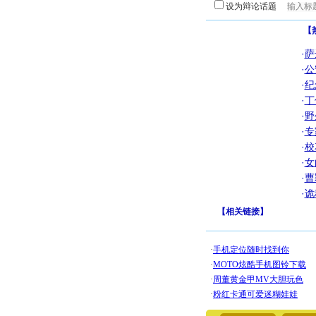
设为辩论话题
【
·
萨
·
公
·
纪
·
丁
·
野
·
专
·
校
·
女
·
曹
·
诡
【
相关链接
】