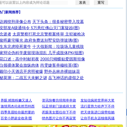
热门新闻推荐】
达姆绞刑录像公布
天下头条：很多秘密带入坟墓
安部发A级通缉令 5万悬红佛山灭门案疑凶(图)
念逝者
太原警察打死北京警察案终审 主犯被枪决
俊晖豪宅曝光 政府免费送别墅安防弹玻璃(图)
生东北虎咬死黄牛
十大假新闻：垃圾场儿童残肢
家辩论伪科学废留现场混乱 几乎成肢体PK(组图)
花口述：高中时献初夜
2000只蝴蝶贴爱因斯坦像
白领祼体聚会放纵肉体
尚雯婕客串穆桂英(图)
颖印小天酒店开房照被爆
野外丛林赤裸姐妹花
秘莫测：二战五大未解之谜
岳飞神话的虚假之处
[圣诞节]
圣诞节到了，想想没什么送给你的，又不打算给
你太多，只有给你五千万：千万快乐！千万要健康！千万