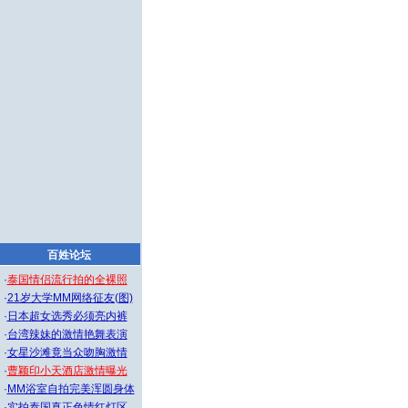
百姓论坛
·
泰国情侣流行拍的全裸照
·
21岁大学MM网络征友(图)
·
日本超女选秀必须亮内裤
·
台湾辣妹的激情艳舞表演
·
女星沙滩竟当众吻胸激情
·
曹颖印小天酒店激情曝光
·
MM浴室自拍完美浑圆身体
·
实拍泰国真正色情红灯区