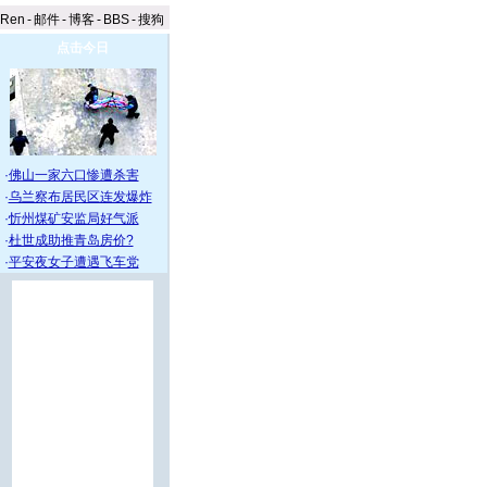
aRen
-
邮件
-
博客
-
BBS
-
搜狗
点击今日
·
佛山一家六口惨遭杀害
·
乌兰察布居民区连发爆炸
·
忻州煤矿安监局好气派
·
杜世成助推青岛房价?
·
平安夜女子遭遇飞车党