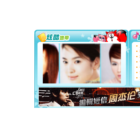
颜！冬去
道一声平
[春节]
传
片叶子是
送你一棵
[圣诞节]
你太多，
要平安！
[圣诞节]
能正大光明
都要快乐噢
[圣诞节]
如意,快乐
[元旦]
看
断电。爱
你是我专
[元旦]
如
起；二是
离。水晶
[元旦]
当
泣，这痛
卖了。水
[春节]
风
颜！冬去
道一声平
[春节]
传
片叶子是