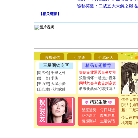
·
诡秘莫测：二战五大未解之谜
【
相关链接
】
[圣诞节]
你太多，
要平安！
搜狐短信
小灵通
性感丽人
[圣诞节]
三星图铃专区
精品专题推荐
能正大光明
都要快乐噢
短信企业通秀百变功能
[周杰伦] 千里之外
[圣诞节]
浪漫情怀一起漫步音乐
[誓 言] 求佛
如意,快乐
同城约会今夜告别寂寞
[王力宏] 大城小爱
[元旦]
看
敢来挑战你的球技吗？
[王心凌] 花的嫁纱
断电。爱
你是我专
精彩生活
[元旦]
如
起；二是
星座运势
每日财运
离。水晶
花边新闻
魔鬼辞典
今日运程
[元旦]
当
情感测试
生活笑话
桃花运，
泣，这痛
卖了。水
[春节]
风