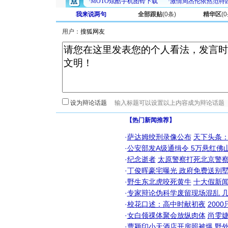
我来说两句
全部跟贴
(
0
条)
精华区
(
0
用户：
设为辩论话题
【热门新闻推荐】
·
萨达姆绞刑录像公布
天下头条
·
公安部发A级通缉令 5万悬红佛山
·
纪念逝者
太原警察打死北京警察
·
丁俊晖豪宅曝光 政府免费送别墅
·
野生东北虎咬死黄牛
十大假新
·
专家辩论伪科学废留现场混乱 几
·
校花口述：高中时献初夜
200
·
女白领祼体聚会放纵肉体
尚雯婕
·
曹颖印小天酒店开房照被爆
野