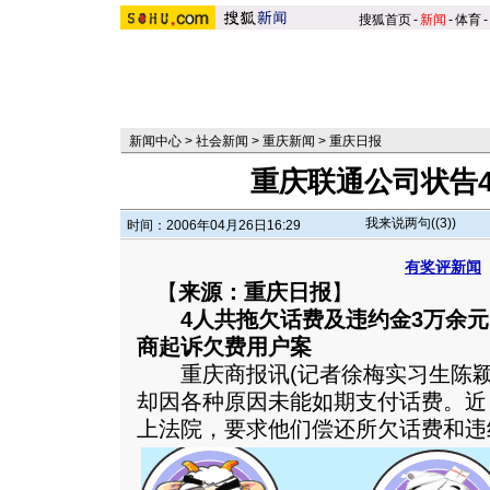
搜狐首页
-
新闻
-
体育
-
新闻中心
>
社会新闻
>
重庆新闻
>
重庆日报
重庆联通公司状告
我来说两句(
(3)
)
时间：2006年04月26日16:29
有奖评新闻
【
来源：重庆日报
】
4人共拖欠话费及违约金3万余
商起诉欠费用户案
重庆商报讯(记者徐梅实习生陈颖)
却因各种原因未能如期支付话费。近
上法院，要求他们偿还所欠话费和违