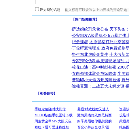
设为辩论话题
【热门新闻推荐】
·
萨达姆绞刑录像公布
天下头条
·
公安部发A级通缉令 5万悬红佛山
·
纪念逝者
太原警察打死北京警察
·
丁俊晖豪宅曝光 政府免费送别墅
·
野生东北虎咬死黄牛
十大假新
·
专家辩论伪科学废留现场混乱 几
·
校花口述：高中时献初夜
200
·
女白领祼体聚会放纵肉体
尚雯婕
·
曹颖印小天酒店开房照被爆
野
·
诡秘莫测：二战五大未解之谜
【
相关链接
】
[圣诞节]