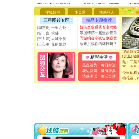
你太多，
要平安！
[圣诞节]
搜狐短信
小灵通
性感丽人
能正大光明
三星图铃专区
精品专题推荐
都要快乐噢
短信企业通秀百变功能
[周杰伦] 千里之外
[圣诞节]
浪漫情怀一起漫步音乐
[誓 言] 求佛
如意,快乐
同城约会今夜告别寂寞
[元旦]
看
[王力宏] 大城小爱
敢来挑战你的球技吗？
断电。爱
[王心凌] 花的嫁纱
你是我专
[元旦]
如
精彩生活
起；二是
离。水晶
星座运势
每日财运
[元旦]
当
花边新闻
魔鬼辞典
今日运程
泣，这痛
情感测试
生活笑话
桃花运，
卖了。水
[春节]
风
颜！冬去
道一声平
[春节]
传
片叶子是
送你一棵
[圣诞节]
你太多，
要平安！
[圣诞节]
能正大光明