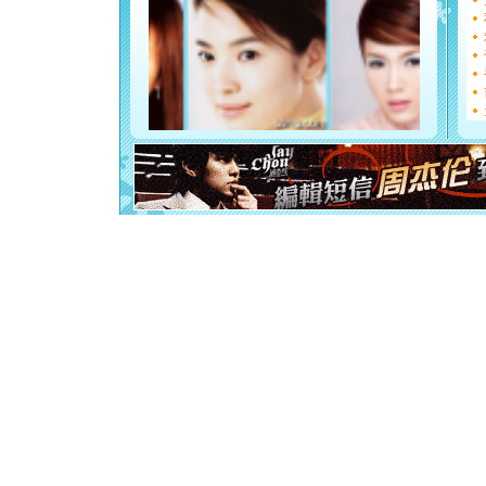
都要快乐噢
[圣诞节]
如意,快乐
[元旦]
看
断电。爱
你是我专
[元旦]
如
起；二是
离。水晶
[元旦]
当
泣，这痛
卖了。水
[春节]
风
颜！冬去
道一声平
[春节]
传
片叶子是
送你一棵