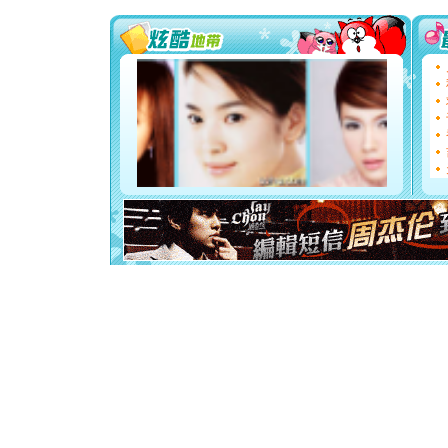
[圣诞节]
你太多，
要平安！
[圣诞节]
能正大光明
都要快乐噢
[圣诞节]
如意,快乐
[元旦]
看
断电。爱
你是我专
[元旦]
如
起；二是
离。水晶
[元旦]
当
泣，这痛
卖了。水
[春节]
风
颜！冬去
道一声平
[春节]
传
片叶子是
送你一棵