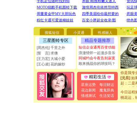
[圣诞节]
你太多，
要平安！
搜狐短信
小灵通
性感丽人
[圣诞节]
能正大光明
三星图铃专区
精品专题推荐
都要快乐噢
短信企业通秀百变功能
[周杰伦] 千里之外
[圣诞节]
浪漫情怀一起漫步音乐
[誓 言] 求佛
如意,快乐
同城约会今夜告别寂寞
[王力宏] 大城小爱
[元旦]
看
敢来挑战你的球技吗？
[王心凌] 花的嫁纱
断电。爱
你是我专
[元旦]
如
精彩生活
起；二是
星座运势
每日财运
离。水晶
花边新闻
魔鬼辞典
[元旦]
当
今日运程
情感测试
生活笑话
泣，这痛
桃花运，
卖了。水
[春节]
风
颜！冬去
道一声平
[春节]
传
片叶子是
送你一棵