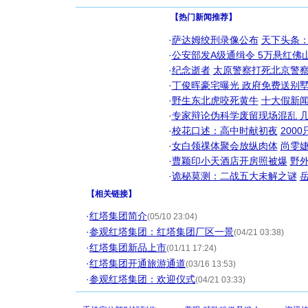
【热门新闻推荐】
·
萨达姆绞刑录像公布
天下头条
·
公安部发A级通缉令 5万悬红佛山
·
纪念逝者
太原警察打死北京警察
·
丁俊晖豪宅曝光 政府免费送别墅
·
野生东北虎咬死黄牛
十大假新
·
专家辩论伪科学废留现场混乱 几
·
校花口述：高中时献初夜
200
·
女白领祼体聚会放纵肉体
尚雯婕
·
曹颖印小天酒店开房照被爆
野
·
诡秘莫测：二战五大未解之谜
【
相关链接
】
·
红塔集团简介
(05/10 23:04)
·
参观红塔集团：红塔集团厂区一景
(04/21 03:38)
·
红塔集团新品上市
(01/11 17:24)
·
红塔集团开通旅游通道
(03/16 13:53)
·
参观红塔集团：欢迎仪式
(04/21 03:33)