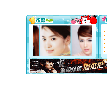
片叶子是
送你一棵
[圣诞节]
你太多，
要平安！
[圣诞节]
能正大光明
都要快乐噢
[圣诞节]
如意,快乐
[元旦]
看
断电。爱
你是我专
[元旦]
如
起；二是
离。水晶
[元旦]
当
泣，这痛
卖了。水
[春节]
风
颜！冬去
道一声平
[春节]
传
片叶子是
送你一棵