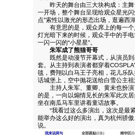
昨天的舞台由三大块构成：主舞
一开场，整个舞台呈现给观众星光闪
点”索性以激光的形态出场，逛遍西
有意思的是，观众席上的每一个
灯光暗下来的时候，观众手中的手电
一闪一闪的“小星星”。
朱军成了熊猫哥哥
既然是动漫节开幕式，从演员到
套。从主持到表演者都穿着COSPL
毯，费翔以白马王子亮相，花儿乐队
话城堡上，空中抛花送给白雪公主祖
主持人朱军、董卿、黄未也扮演
的是，一向以煽情见长的朱军此次居
坐在南瓜马车里讲着童话故事。
“我看过这么多演出，这次是最紧
能举办这么好的演出，真为杭州骄傲
说。
我来说两句
全部跟贴
(
0
条)
精华区
(
0