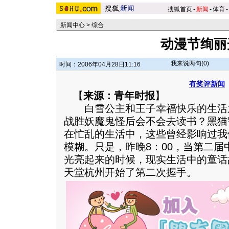
搜狐首页
-
新闻
-
体育
-
新闻中心
>
综合
动漫节绚丽
我来说两句(
0
)
时间：2006年04月28日11:16
有奖评新闻
【
来源：青年时报
】
白雪公主和王子幸福快乐的生活
战胜妖魔鬼怪后会不会去读书？黑猫
在忙乱的生活中，这些曾经影响过我
模糊。只是，昨晚8：00，当第二
光亮起来的时候，现实生活中的童话
天堂杭州开始了第二次握手。