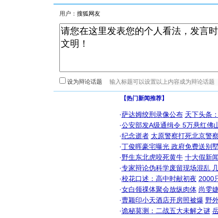
用户：
设为辩论话题
【热门新闻推荐】
·
萨达姆绞刑录像公布
天下头条
·
公安部发A级通缉令 5万悬红佛山
·
纪念逝者
太原警察打死北京警察
·
丁俊晖豪宅曝光 政府免费送别墅
·
野生东北虎咬死黄牛
十大假新
·
专家辩论伪科学废留现场混乱 几
·
校花口述：高中时献初夜
200
·
女白领祼体聚会放纵肉体
尚雯婕
·
曹颖印小天酒店开房照被爆
野
·
诡秘莫测：二战五大未解之谜