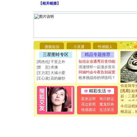
【
相关链接
】
[圣诞节]
你太多，
要平安！
搜狐短信
小灵通
性感丽人
[圣诞节]
能正大光明
三星图铃专区
精品专题推荐
都要快乐噢
短信企业通秀百变功能
[周杰伦] 千里之外
[圣诞节]
浪漫情怀一起漫步音乐
[誓 言] 求佛
如意,快乐
同城约会今夜告别寂寞
[王力宏] 大城小爱
[元旦]
看
敢来挑战你的球技吗？
[王心凌] 花的嫁纱
断电。爱
你是我专
[元旦]
如
精彩生活
起；二是
星座运势
每日财运
离。水晶
花边新闻
魔鬼辞典
[元旦]
当
今日运程
泣，这痛
情感测试
生活笑话
桃花运，
卖了。水
[春节]
风
颜！冬去
道一声平
[春节]
传