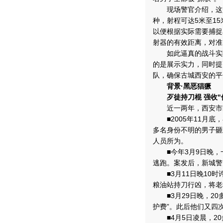
现场警官介绍，这是
种，射程可达5米至1
以便根据实际需要捕捉
射器的有效距离，对准
如此逼真的战斗实际
的是展示实力，同时提
队，确保古城西安的平
背景·黑恶猖獗
歹徒持刀棍 强收"
近一两年，西安市区
■2005年11月底
多名身份不明的男子砸
人员所为。
■今年3月9日晚，
逃跑。案发后，新城警
■3月11日晚10时
粮油站持刀行凶，将老
■3月29日晚，20
护费”。此后他们又四
■4月5日凌晨，20