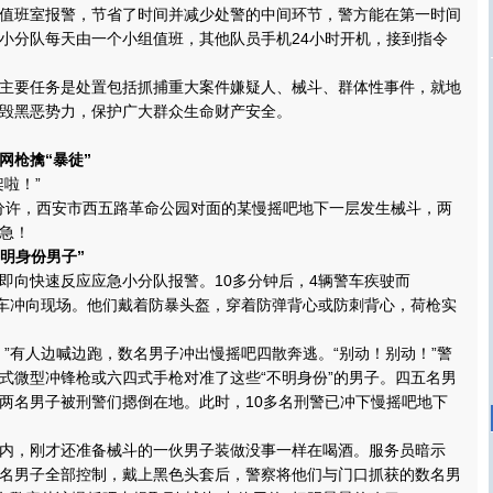
值班室报警，节省了时间并减少处警的中间环节，警方能在第一时间
小分队每天由一个小组值班，其他队员手机24小时开机，接到指令
要任务是处置包括抓捕重大案件嫌疑人、械斗、群体性事件，就地
毁黑恶势力，保护广大群众生命财产安全。
枪擒“暴徒”
啦！”
分许，西安市西五路革命公园对面的某慢摇吧地下一层发生械斗，两
急！
不明身份男子”
向快速反应应急小分队报警。10多分钟后，4辆警车疾驶而
下车冲向现场。他们戴着防暴头盔，穿着防弹背心或防刺背心，荷枪实
有人边喊边跑，数名男子冲出慢摇吧四散奔逃。“别动！别动！”警
式微型冲锋枪或六四式手枪对准了这些“不明身份”的男子。四五名男
两名男子被刑警们摁倒在地。此时，10多名刑警已冲下慢摇吧地下
，刚才还准备械斗的一伙男子装做没事一样在喝酒。服务员暗示
名男子全部控制，戴上黑色头套后，警察将他们与门口抓获的数名男