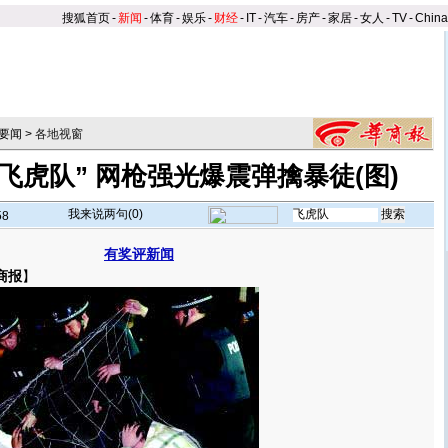
搜狐首页
-
新闻
-
体育
-
娱乐
-
财经
-
IT
-
汽车
-
房产
-
家居
-
女人
-
TV
-
Chin
要闻
>
各地视窗
飞虎队” 网枪强光爆震弹擒暴徒(图)
我来说两句(
0
)
58
有奖评新闻
商报
】