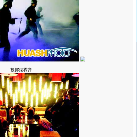
投掷烟雾弹