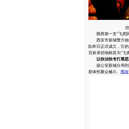
控
陕西第一支“飞虎队”
西安市新城警方抽调
队昨日正式成立，它的
百姓亲切地称其为“飞
以快治快专打黑恶
据公安新城分局刑侦
群体性聚众械斗、
围攻