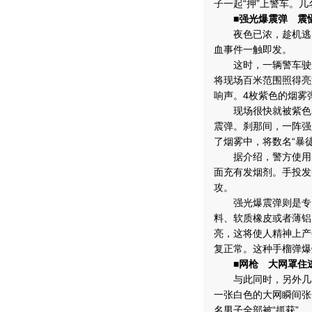
子一起“押”上警车。
■强光爆震弹 震
夜色已浓，趁机逃出的
血事件一触即发。
这时，一辆警车驶进
将现场百米范围照得亮
响声。4枚紫色的烟雾
现场很快就被紫色的
震弹。刹那间，一阵强
了烟雾中，将数名“暴徒
据介绍，警方使用的
面充有发烟剂。手投发
攻。
强光爆震弹则是专门
料、软质橡皮或者薄铝
亮，这将使人精神上产
复正常。这种手榴弹爆
■网枪 大网罩住
与此同时，另外几名“
一张白色的大网瞬间张
名男子全部被“抓获”。