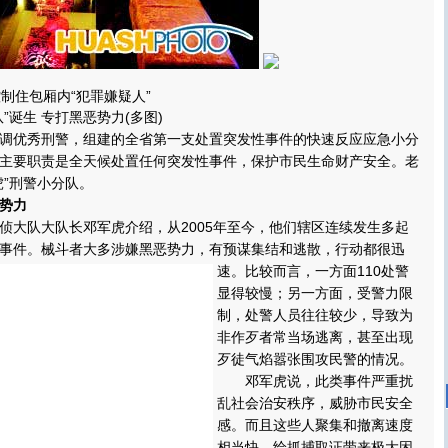
制住包厢内“犯罪嫌疑人”
诞生 专打黑恶势力(多图)
优秀刑警，组建的全省第一支处置突发性事件的快速反应应急小分
主要职责是全天候处置任何突发性事件，保护市民生命财产安全。老
虎”刑警小分队。
势力
大队大队长邓军虎介绍，从2005年至今，他们辖区连续发生多起
事件。械斗者大多涉嫌黑恶势力，有预谋集结和逃散，行动都很迅
速。
比较而言，一方面110处警
显得较慢；另一方面，受警力限
制，处警人员往往较少，导致为
非作歹者常当场逃离，甚至出现
歹徒气焰嚣张围攻民警的情况。
邓军虎说，此类事件严重扰
乱社会治安秩序，威胁市民安全
感。而且这些人聚集和撤离速度
相当快，给抓捕取证带来极大困