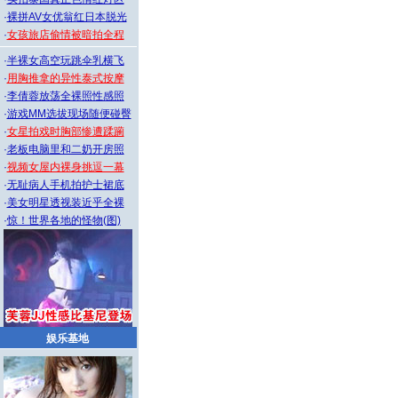
·
裸拼AV女优翁红日本脱光
·
女孩旅店偷情被暗拍全程
·
半裸女高空玩跳伞乳横飞
·
用胸推拿的异性泰式按摩
·
李倩蓉放荡全裸照性感照
·
游戏MM选拔现场随便碰臀
·
女星拍戏时胸部惨遭蹂躏
·
老板电脑里和二奶开房照
·
视频女屋内裸身挑逗一幕
·
无耻病人手机拍护士裙底
·
美女明星透视装近乎全裸
·
惊！世界各地的怪物(图)
娱乐基地