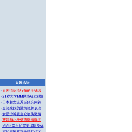
百姓论坛
·
泰国情侣流行拍的全裸照
·
21岁大学MM网络征友(图)
·
日本超女选秀必须亮内裤
·
台湾辣妹的激情艳舞表演
·
女星沙滩竟当众吻胸激情
·
曹颖印小天酒店激情曝光
·
MM浴室自拍完美浑圆身体
·
实拍泰国真正色情红灯区