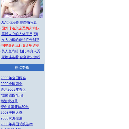
·
AV女优圣诞装自拍写真
·
国外球迷怎么恶搞火箭队
·
震撼人心的人体干尸[图]
·
女人内裤的奇特广告创意
·
明星最近流行黄金甲造型
·
美人鱼彩绘
朝比奈真人秀
·
宠物连连看
合金弹头游戏
热点专题
·
2009年全国两会
·
2009全国两会
·
关注2009年春运
·
"团团圆圆"赴台
·
燃油税改革
·
纪念改革开放30年
·
2008美国大选
·
2008珠海航展
·
2008年美国总统选举