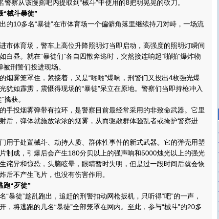
几名警察从该慢摇吧内提取到“械斗”中使用的8把明晃晃的砍刀。
慑“械斗暴徒”
10多名“暴徒”在市体育场一个偏僻角落里继续持刀对峙，一场流
市体育场，警车上高位升降照明灯当即启动，高强度的照明灯瞬间
如白昼。就在“暴徒们”各自四散奔逃时，突然接连响起“啪啪”爆炸物
弹被刑警们投进现场。
烟雾笼罩住，紧接着，又是“啪啪”爆响，刑警们又投出4枚强光爆
光犹如霹雳，震慑得现场的“暴徒”呆立在原地。警察们当即持枪冲入
”擒获。
手投烟雾弹带有拉环，是警察目前最经常采用的非致命武器。它里
射后，弹体就施放浓浓的烟雾，从而驱散群体骚乱者或掩护警察进
用于处置械斗、劫持人质、群体性事件的新式武器。它的弹壳用塑
片制成，引爆后会产生180分贝以上的强声响和5000烛光以上的强光
生诧异和惊恐，头脑眩晕，眼睛暂时失明，但是过一段时间后就会恢
炸后不产生飞片，也没有伤害作用。
逃跑“歹徒”
暴徒”趁乱跑出，追赶的刑警扣动网枪扳机，只听得“吧”的一声，
开，将逃跑的几名“暴徒”全部笼罩在网内。至此，参与“械斗”的20多