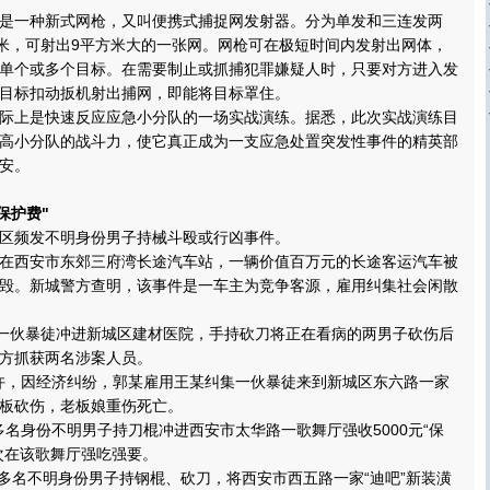
一种新式网枪，又叫便携式捕捉网发射器。分为单发和三连发两
5米，可射出9平方米大的一张网。网枪可在极短时间内发射出网体，
单个或多个目标。在需要制止或抓捕犯罪嫌疑人时，只要对方进入发
目标扣动扳机射出捕网，即能将目标罩住。
上是快速反应应急小分队的一场实战演练。据悉，此次实战演练目
高小分队的战斗力，使它真正成为一支应急处置突发性事件的精英部
安。
保护费"
频发不明身份男子持械斗殴或行凶事件。
，在西安市东郊三府湾长途汽车站，一辆价值百万元的长途客运汽车被
毁。新城警方查明，该事件是一车主为竞争客源，雇用纠集社会闲散
一伙暴徒冲进新城区建材医院，手持砍刀将正在看病的两男子砍伤后
方抓获两名涉案人员。
许，因经济纠纷，郭某雇用王某纠集一伙暴徒来到新城区东六路一家
板砍伤，老板娘重伤死亡。
多名身份不明男子持刀棍冲进西安市太华路一歌舞厅强收5000元“保
次在该歌舞厅强吃强要。
多名不明身份男子持钢棍、砍刀，将西安市西五路一家“迪吧”新装潢