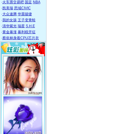
·
火车票交易吧
国足
NBA
·
凯美瑞
思域CIVIC
·
大众速腾
华晨骏捷
·
我的女孩
王子变青蛙
·
清华紫光
瑞星
S.H.E
·
黄金暴涨
暴利税开征
·
蔡依林身着CPU芯片衣