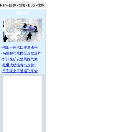
aRen
-
邮件
-
博客
-
BBS
-
搜狗
点击今日
·
佛山一家六口惨遭杀害
·
乌兰察布居民区连发爆炸
·
忻州煤矿安监局好气派
·
杜世成助推青岛房价?
·
平安夜女子遭遇飞车党