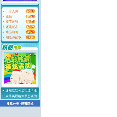
一个人哭
退后
断了的弦
还是朋友
水晶蜻蜓
唱给你的歌
迷糊娃娃可爱粉红卡通
四季美眉给你最想要的
搜狐分类
·
搜狐商机