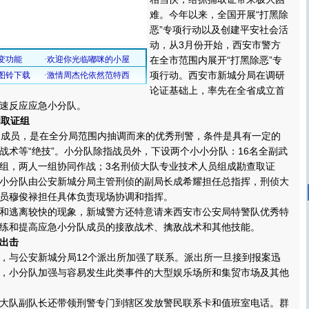
难。今年以来，全国开展“打黑除
恶”专项行动以及创建平安社会活
动，从3月份开始，西安市警方
在全市范围内展开“打黑除恶”专
项行动。西安市新城分局在调研
论证基础上，率先在全省成立首
速反应应急小分队。
和取证组
成员，是在全分局范围内抽调而来的优秀刑警，条件是具有一定的
战术等“绝技”。小分队除指战员外，下设两个小小分队：16名全副武
组，两人一组协同作战；3名刑侦大队专业技术人员组成勘查取证
小分队由公安新城分局主管刑侦的副局长成希耀担任总指挥，刑侦大
员穆俊禄担任具体负责现场协调和指挥。
逃离较快的现象，新城警方还特意请来西安市公安局特警队优秀特
练和提高应急小分队成员的接敌战术、擒敌战术和其他技能。
出击
与公安新城分局12个派出所加强了联系。派出所一旦接到报案迅
，小分队加强与容易发生此类事件的大型娱乐场所和集贸市场及其他
队副队长还带领刑警专门到辖区发放警民联系卡和值班室电话。群