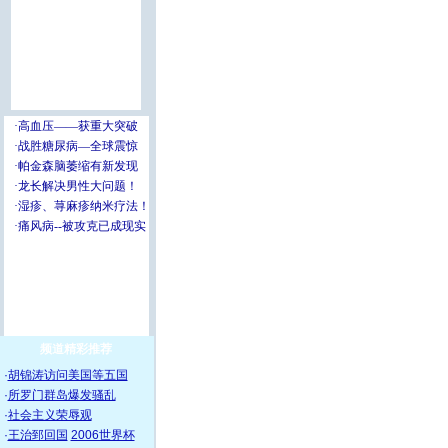
频道精彩推荐
·
胡锦涛访问美国等五国
·
所罗门群岛爆发骚乱
·
社会主义荣辱观
·
王治郅回国
2006世界杯