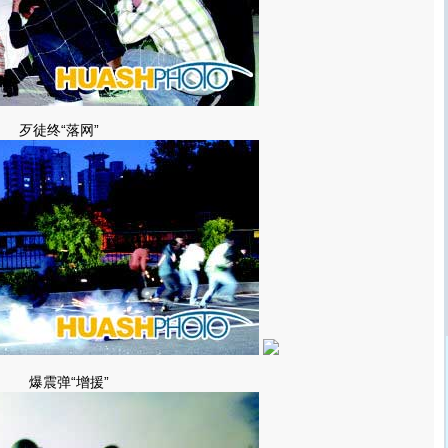
歹徒终“落网”
爆震弹“增援”