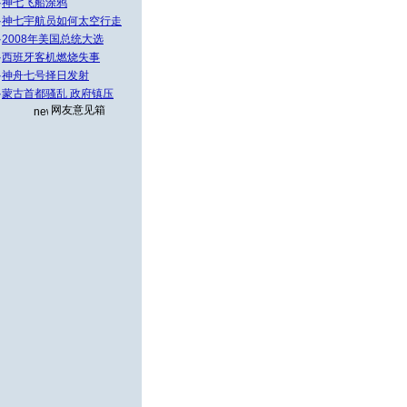
·
神七飞船涂鸦
·
神七宇航员如何太空行走
·
2008年美国总统大选
·
西班牙客机燃烧失事
·
神舟七号择日发射
·
蒙古首都骚乱 政府镇压
网友意见箱