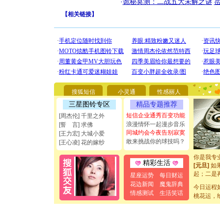
·
诡秘莫测：二战五大未解之谜
【
相关链接
】
[圣诞节]
你太多，
要平安！
搜狐短信
小灵通
性感丽人
[圣诞节]
三星图铃专区
精品专题推荐
能正大光明
都要快乐噢
短信企业通秀百变功能
[周杰伦] 千里之外
[圣诞节]
浪漫情怀一起漫步音乐
[誓 言] 求佛
如意,快乐
同城约会今夜告别寂寞
[王力宏] 大城小爱
[元旦]
看
敢来挑战你的球技吗？
[王心凌] 花的嫁纱
断电。爱
你是我专
精彩生活
[元旦]
如
起；二是
星座运势
每日财运
离。水晶
花边新闻
魔鬼辞典
[元旦]
今日运程
当
情感测试
生活笑话
泣，这痛
桃花运，
卖了。水
[春节]
风