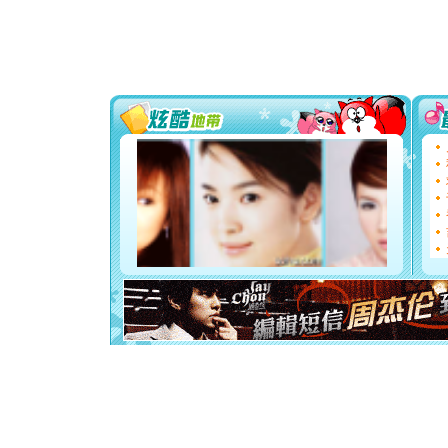
颜！冬去
道一声平
[春节]
传
片叶子是
送你一棵
[圣诞节]
你太多，
要平安！
[圣诞节]
能正大光明
都要快乐噢
[圣诞节]
如意,快乐
[元旦]
看
断电。爱
你是我专
[元旦]
如
起；二是
离。水晶
[元旦]
当
泣，这痛
卖了。水
[春节]
风
颜！冬去
道一声平
[春节]
传
片叶子是