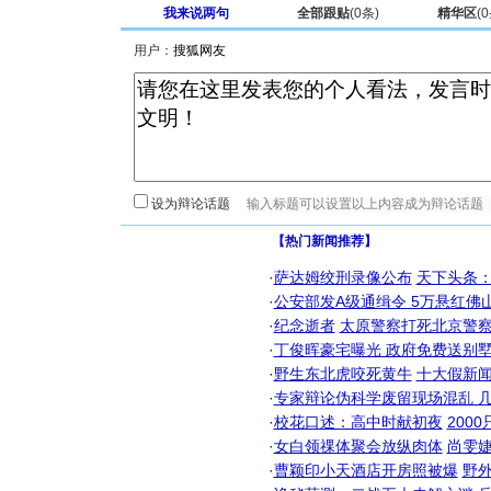
我来说两句
全部跟贴
(
0
条)
精华区
(
0
用户：
设为辩论话题
【热门新闻推荐】
·
萨达姆绞刑录像公布
天下头条
·
公安部发A级通缉令 5万悬红佛山
·
纪念逝者
太原警察打死北京警察
·
丁俊晖豪宅曝光 政府免费送别墅
·
野生东北虎咬死黄牛
十大假新
·
专家辩论伪科学废留现场混乱 几
·
校花口述：高中时献初夜
200
·
女白领祼体聚会放纵肉体
尚雯婕
·
曹颖印小天酒店开房照被爆
野