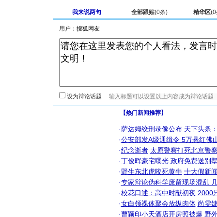
我来说两句
全部跟贴
(
0
条)
精华区
(
0
用户：
设为辩论话题
【热门新闻推荐】
·
萨达姆绞刑录像公布
天下头条
·
公安部发A级通缉令 5万悬红佛山
·
纪念逝者
太原警察打死北京警察
·
丁俊晖豪宅曝光 政府免费送别墅
·
野生东北虎咬死黄牛
十大假新
·
专家辩论伪科学废留现场混乱 几
·
校花口述：高中时献初夜
200
·
女白领祼体聚会放纵肉体
尚雯婕
·
曹颖印小天酒店开房照被爆
野