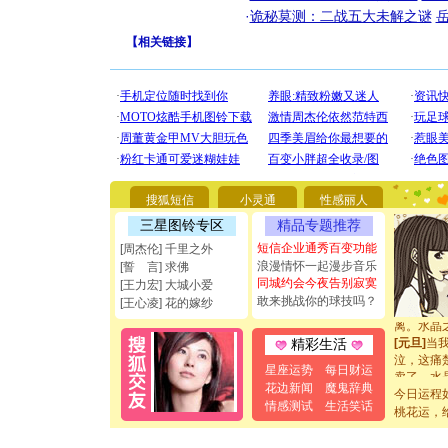
·
诡秘莫测：二战五大未解之谜
【
相关链接
】
[圣诞节]
你太多，
要平安！
[圣诞节]
能正大光明
都要快乐噢
搜狐短信
小灵通
性感丽人
[圣诞节]
如意,快乐
三星图铃专区
精品专题推荐
[元旦]
看
短信企业通秀百变功能
[周杰伦] 千里之外
断电。爱
浪漫情怀一起漫步音乐
[誓 言] 求佛
你是我专
同城约会今夜告别寂寞
[王力宏] 大城小爱
[元旦]
如
敢来挑战你的球技吗？
起；二是
[王心凌] 花的嫁纱
离。水晶
[元旦]
当
精彩生活
泣，这痛
星座运势
每日财运
卖了。水
[春节]
风
花边新闻
魔鬼辞典
今日运程
颜！冬去
情感测试
生活笑话
桃花运，
道一声平
[春节]
传