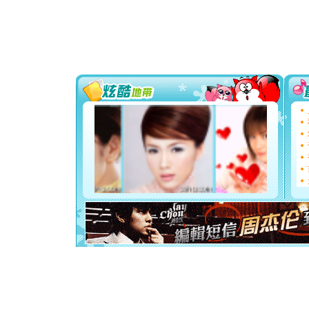
片叶子是
送你一棵
[圣诞节]
你太多，
要平安！
[圣诞节]
能正大光明
都要快乐噢
[圣诞节]
如意,快乐
[元旦]
看
断电。爱
你是我专
[元旦]
如
起；二是
离。水晶
[元旦]
当
泣，这痛
卖了。水
[春节]
风
颜！冬去
道一声平
[春节]
传
片叶子是
送你一棵