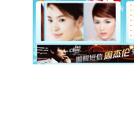
能正大光明
都要快乐噢
[圣诞节]
如意,快乐
[元旦]
看
断电。爱
你是我专
[元旦]
如
起；二是
离。水晶
[元旦]
当
泣，这痛
卖了。水
[春节]
风
颜！冬去
道一声平
[春节]
传
片叶子是
送你一棵