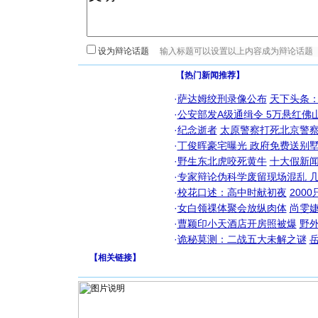
设为辩论话题
【热门新闻推荐】
·
萨达姆绞刑录像公布
天下头条
·
公安部发A级通缉令 5万悬红佛山
·
纪念逝者
太原警察打死北京警察
·
丁俊晖豪宅曝光 政府免费送别墅
·
野生东北虎咬死黄牛
十大假新
·
专家辩论伪科学废留现场混乱 几
·
校花口述：高中时献初夜
200
·
女白领祼体聚会放纵肉体
尚雯婕
·
曹颖印小天酒店开房照被爆
野
·
诡秘莫测：二战五大未解之谜
【
相关链接
】
[圣诞节]