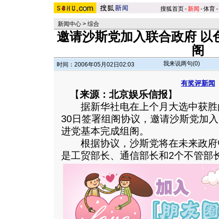
搜狐首页
-
新闻
-
体育
-
新闻中心
>
综合
邀请沙斯党加入联合政府 以
阁
我来说两句(
0
)
时间：2006年05月02日02:03
有奖评新闻
【
来源：北京娱乐信报
】
据新华社电在上个月大选中获胜
30日签署组阁协议，邀请沙斯党加
进党基本完成组阁。
根据协议，沙斯党将在未来政府中
是工贸部长、通信部长和2个不管部