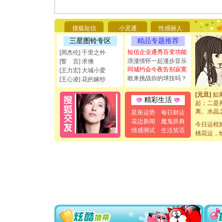
你太多，
要平安！
[圣诞节]
搜狐短信
小灵通
性感丽人
能正大光明
三星图铃专区
精品专题推荐
都要快乐噢
[圣诞节]
短信企业通秀百变功能
[周杰伦] 千里之外
如意,快乐
浪漫情怀一起漫步音乐
[誓 言] 求佛
[元旦]
看
同城约会今夜告别寂寞
[王力宏] 大城小爱
断电。爱
敢来挑战你的球技吗？
[王心凌] 花的嫁纱
你是我专
[元旦]
如
精彩生活
起；二是
离。水晶
星座运势
每日财运
[元旦]
当
花边新闻
魔鬼辞典
今日运程
泣，这痛
情感测试
生活笑话
桃花运，
卖了。水
[春节]
风
颜！冬去
道一声平
[春节]
传
片叶子是
送你一棵
[圣诞节]
你太多，
要平安！
[圣诞节]