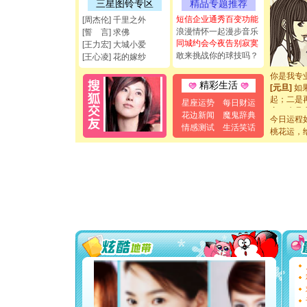
能正大光明
三星图铃专区
精品专题推荐
都要快乐噢
短信企业通秀百变功能
[周杰伦] 千里之外
[圣诞节]
浪漫情怀一起漫步音乐
[誓 言] 求佛
如意,快乐
同城约会今夜告别寂寞
[王力宏] 大城小爱
[元旦]
看
敢来挑战你的球技吗？
[王心凌] 花的嫁纱
断电。爱
你是我专
[元旦]
如
精彩生活
起；二是
星座运势
每日财运
离。水晶
花边新闻
魔鬼辞典
[元旦]
当
今日运程
情感测试
生活笑话
泣，这痛
桃花运，
卖了。水
[春节]
风
颜！冬去
道一声平
[春节]
传
片叶子是
送你一棵
[圣诞节]
你太多，
要平安！
[圣诞节]
能正大光明
都要快乐噢
[圣诞节]
如意,快乐