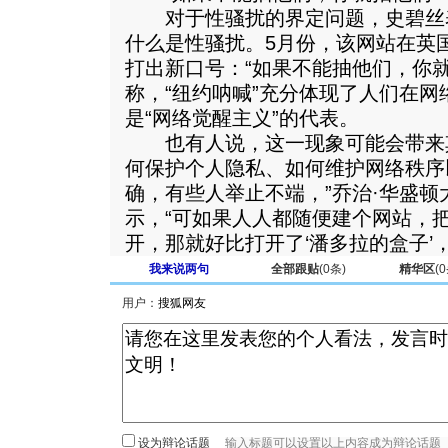
对于性骚扰的界定问题，史碧丝
什么是性骚扰。5月份，该网站在英
打出新口号：“如果不能抽他们，你
称，“纽约呐喊”充分体现了人们在
是“网络觉醒主义”的代表。
也有人说，这一现象可能会带来
何保护个人隐私、如何维护网络秩序
确，有些人举止不端，”乔治·华盛
示，“可如果人人都随便建个网站，
开，那就好比打开了‘潘多拉的盒子’
我来说两句
全部跟贴
(
0
条)
精华区
(
0
用户：
设为辩论话题