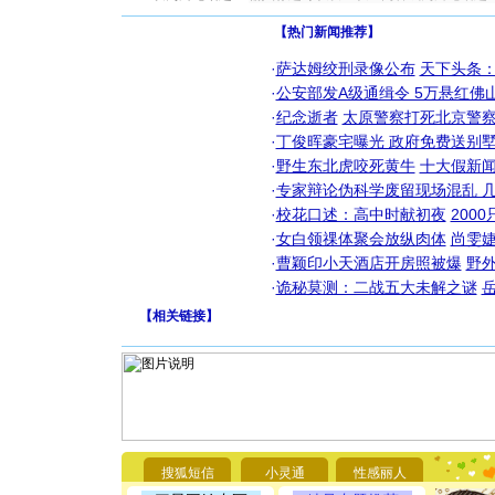
【热门新闻推荐】
·
萨达姆绞刑录像公布
天下头条
·
公安部发A级通缉令 5万悬红佛山
·
纪念逝者
太原警察打死北京警察
·
丁俊晖豪宅曝光 政府免费送别墅
·
野生东北虎咬死黄牛
十大假新
·
专家辩论伪科学废留现场混乱 几
·
校花口述：高中时献初夜
200
·
女白领祼体聚会放纵肉体
尚雯婕
·
曹颖印小天酒店开房照被爆
野
·
诡秘莫测：二战五大未解之谜
【
相关链接
】
[圣诞节]
你太多，
要平安！
搜狐短信
小灵通
性感丽人
[圣诞节]