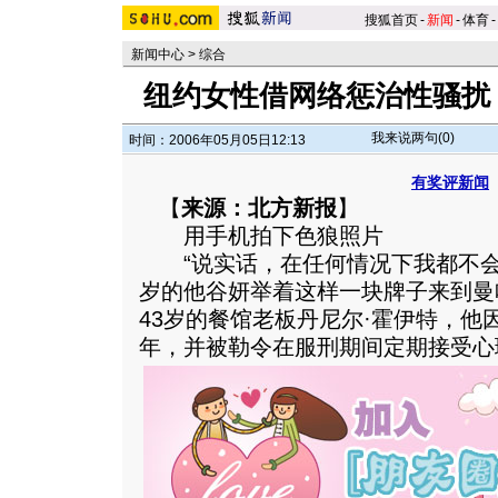
搜狐首页
-
新闻
-
体育
-
新闻中心
>
综合
纽约女性借网络惩治性骚扰
我来说两句(
0
)
时间：2006年05月05日12:13
有奖评新闻
【
来源：北方新报
】
用手机拍下色狼照片
“说实话，在任何情况下我都不会和你
岁的他谷妍举着这样一块牌子来到曼
43岁的餐馆老板丹尼尔·霍伊特，他
年，并被勒令在服刑期间定期接受心