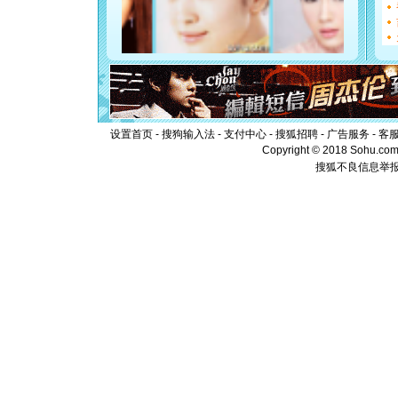
[元旦]
看
断电。爱
你是我专
[元旦]
如
起；二是
离。水晶
[元旦]
当
泣，这痛
卖了。水
设置首页
-
搜狗输入法
-
支付中心
-
搜狐招聘
-
广告服务
-
客
[春节]
风
Copyright © 2018 Sohu.com I
颜！冬去
搜狐不良信息举
道一声平
[春节]
传
片叶子是
送你一棵