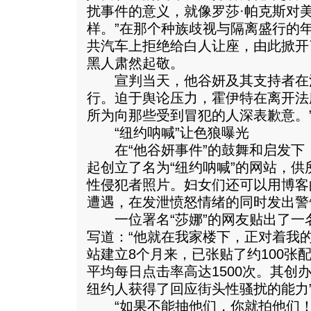
扰事件的意义，就像罗莎·帕克斯对
样。”在那个种族歧视与隔离盛行的
共汽车上拒绝给白人让座，由此掀开
黑人肃然起敬。
宣判当天，他谷妍及其支持者在
行。迫于舆论压力，霍伊特在离开法
所为向那些受到冒犯的人深表歉意。
“纽约呐喊”让色狼曝光
在“他谷妍事件”的鼓舞和启发下，
起创立了名为“纽约呐喊”的网站，
性侵犯者照片。妇女们还可以用博客
遭遇，在发泄愤怒情绪的同时发出警
一位署名“莎娜”的网友贴出了一
写道：“他就在我家楼下，正对着我
站建立8个月来，已张贴了约100张
平均每日点击率高达1500次。其创办
纽约人获得了回应街头性骚扰的能力
“如果不能抽他们，你就拍他们！