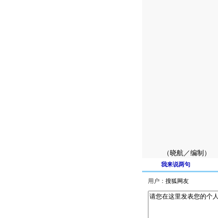
（晓航／编制）
我来说两句
用户：