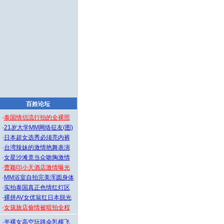
百姓论坛
·
泰国情侣流行拍的全裸照
·
21岁大学MM网络征友(图)
·
日本超女选秀必须亮内裤
·
台湾辣妹的激情艳舞表演
·
女星沙滩竟当众吻胸激情
·
曹颖印小天酒店激情曝光
·
MM浴室自拍完美浑圆身体
·
实拍泰国真正色情红灯区
·
裸拼AV女优翁红日本脱光
·
女孩旅店偷情被暗拍全程
·
半裸女高空玩跳伞乳横飞