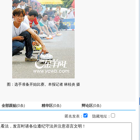
图：选手准备开始比赛。本报记者 林桂炎 摄
全部跟贴
(
0
条)
精华区
(
0
条)
辩论区
(
0
条)
匿名发表：
隐藏地址：