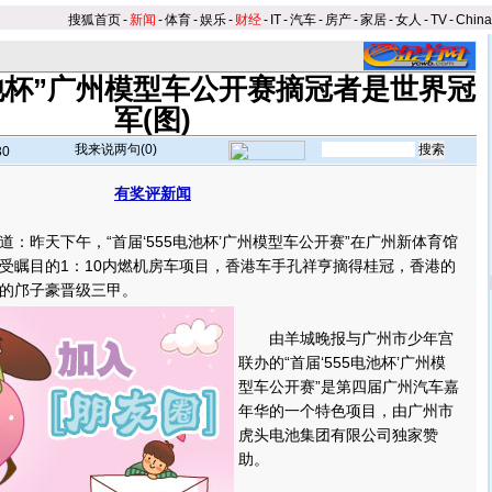
搜狐首页
-
新闻
-
体育
-
娱乐
-
财经
-
IT
-
汽车
-
房产
-
家居
-
女人
-
TV
-
Chin
电池杯”广州模型车公开赛摘冠者是世界冠
军(图)
我来说两句(
0
)
30
有奖评新闻
昨天下午，“首届‘555电池杯’广州模型车公开赛”在广州新体育馆
受瞩目的1：10内燃机房车项目，香港车手孔祥亨摘得桂冠，香港的
的邝子豪晋级三甲。
由羊城晚报与广州市少年宫
联办的“首届‘555电池杯’广州模
型车公开赛”是第四届广州汽车嘉
年华的一个特色项目，由广州市
虎头电池集团有限公司独家赞
助。