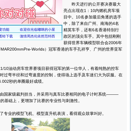
昨天进行的公开赛决赛最大
亮点出现在1：10内燃机房车项
目中。10名参加最后角逐的选手
中，除了来自广州、南海的4名
精英车手，还有6名香港特别行
政区的顶尖车手。其中包括刚刚
获得世界车辆模型联合会2006年
FMAR200mmPre-Worlds）冠军香港的车手孔祥亨、广州的世界亚军
1/10油动房车世界赛项目获得冠军的第一位华人，有着纯熟的控车
对过弯半径和过弯速度的控制，使得场上选手及车迷们大为叹服。在
4.002秒的单圈最好成绩。
国家级裁判担当，并采用与真车比赛相同的电子计时系统———
平的基础上，更增加了比赛的专业性与刺激性。
专业的模型飞机、模型直升机表演，看得观众鼓掌叫好。