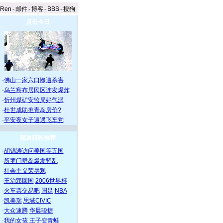
aRen
-
邮件
-
博客
-
BBS
-
搜狗
点击今日
·
佛山一家六口惨遭杀害
·
乌兰察布居民区连发爆炸
·
忻州煤矿安监局好气派
·
杜世成助推青岛房价?
·
平安夜女子遭遇飞车党
频道精彩推荐
·
胡锦涛访问美国等五国
·
所罗门群岛爆发骚乱
·
社会主义荣辱观
·
王治郅回国
2006世界杯
·
火车票交易吧
国足
NBA
·
凯美瑞
思域CIVIC
·
大众速腾
华晨骏捷
·
我的女孩
王子变青蛙