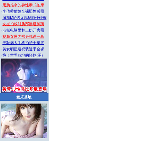
·
用胸推拿的异性泰式按摩
·
李倩蓉放荡全裸照性感照
·
游戏MM选拔现场随便碰臀
·
女星拍戏时胸部惨遭蹂躏
·
老板电脑里和二奶开房照
·
视频女屋内裸身挑逗一幕
·
无耻病人手机拍护士裙底
·
美女明星透视装近乎全裸
·
惊！世界各地的怪物(图)
娱乐基地