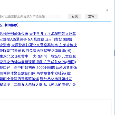
热门新闻推荐】
达姆绞刑录像公布
天下头条：很多秘密带入坟墓
安部发A级通缉令 5万悬红佛山灭门案疑凶(图)
念逝者
太原警察打死北京警察案终审 主犯被枪决
俊晖豪宅曝光 政府免费送别墅安防弹玻璃(图)
生东北虎咬死黄牛
十大假新闻：垃圾场儿童残肢
家辩论伪科学废留现场混乱 几乎成肢体PK(组图)
花口述：高中时献初夜
2000只蝴蝶贴爱因斯坦像
白领祼体聚会放纵肉体
尚雯婕客串穆桂英(图)
颖印小天酒店开房照被爆
野外丛林赤裸姐妹花
秘莫测：二战五大未解之谜
岳飞神话的虚假之处
[圣诞节]
圣诞节到了，想想没什么送给你的，又不打算给
你太多，只有给你五千万：千万快乐！千万要健康！千万
要平安！千万要知足！千万不要忘记我！