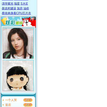
·
清华紫光
瑞星
S.H.E
·
新农村建设
加息
油价
·
蔡依林身着CPU芯片衣
一个人哭
退后