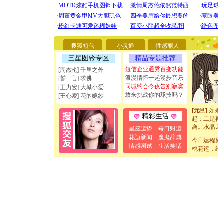
[圣诞节]
你太多，
要平安！
[圣诞节]
搜狐短信
小灵通
性感丽人
能正大光明
三星图铃专区
精品专题推荐
都要快乐噢
[圣诞节]
短信企业通秀百变功能
[周杰伦] 千里之外
如意,快乐
浪漫情怀一起漫步音乐
[誓 言] 求佛
[元旦]
看
同城约会今夜告别寂寞
[王力宏] 大城小爱
断电。爱
敢来挑战你的球技吗？
[王心凌] 花的嫁纱
你是我专
[元旦]
如
精彩生活
起；二是
离。水晶
星座运势
每日财运
[元旦]
当
花边新闻
魔鬼辞典
泣，这痛
今日运程
情感测试
生活笑话
卖了。水
桃花运，
[春节]
风
颜！冬去
道一声平
[春节]
传
片叶子是
送你一棵
[圣诞节]
你太多，