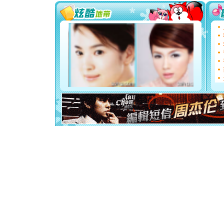
要平安！
[圣诞节]
能正大光明
都要快乐噢
[圣诞节]
如意,快乐
[元旦]
看
断电。爱
你是我专
[元旦]
如
起；二是
离。水晶
[元旦]
当
泣，这痛
卖了。水
[春节]
风
颜！冬去
道一声平
[春节]
传
片叶子是
送你一棵