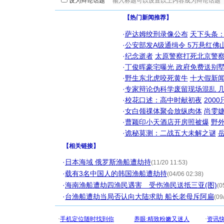
设为辩论话题
【热门新闻推荐】
·
萨达姆绞刑录像公布
天下头条
·
公安部发A级通缉令 5万悬红佛山
·
纪念逝者
太原警察打死北京警察
·
丁俊晖豪宅曝光 政府免费送别墅
·
野生东北虎咬死黄牛
十大假新
·
专家辩论伪科学废留现场混乱 几
·
校花口述：高中时献初夜
200
·
女白领祼体聚会放纵肉体
尚雯婕
·
曹颖印小天酒店开房照被爆
野
·
诡秘莫测：二战五大未解之谜
【
相关链接
】
·
日本海域 俄罗斯渔船遭劫持
(11/20 11:53)
·
载有3名中国人的韩国渔船遭劫持
(04/06 02:38)
·
海南渔船遭劫四渔民遇害 受伤渔民送抵三亚(图)
(0
·
台渔船遭劫当局否认向大陆求助 船长老母斥阿扁
(09