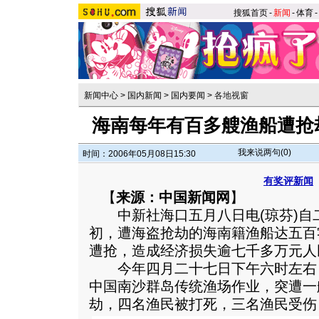
搜狐首页
-
新闻
-
体育
-
新闻中心
>
国内新闻
>
国内要闻
>
各地视窗
海南每年有百多艘渔船遭抢
我来说两句(
0
)
时间：2006年05月08日15:30
有奖评新闻
【
来源：中国新闻网
】
中新社海口五月八日电(琼芬)自
初，遭海盗抢劫的海南籍渔船达五百
遭抢，造成经济损失逾七千多万元人
今年四月二十七日下午六时左右，
中国南沙群岛传统渔场作业，突遭一
劫，四名渔民被打死，三名渔民受伤