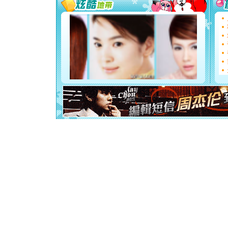
要平安！
[圣诞节]
能正大光明
都要快乐噢
[圣诞节]
如意,快乐
[元旦]
看
断电。爱
你是我专
[元旦]
如
起；二是
离。水晶
[元旦]
当
泣，这痛
卖了。水
[春节]
风
颜！冬去
道一声平
[春节]
传
片叶子是
送你一棵