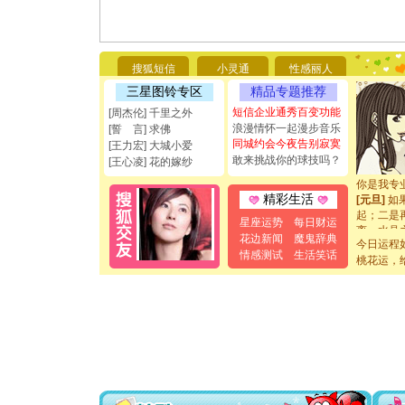
[圣诞节]
你太多，
要平安！
搜狐短信
小灵通
性感丽人
[圣诞节]
能正大光明
三星图铃专区
精品专题推荐
都要快乐噢
短信企业通秀百变功能
[周杰伦] 千里之外
[圣诞节]
浪漫情怀一起漫步音乐
[誓 言] 求佛
如意,快乐
同城约会今夜告别寂寞
[王力宏] 大城小爱
[元旦]
看
敢来挑战你的球技吗？
[王心凌] 花的嫁纱
断电。爱
你是我专
[元旦]
如
精彩生活
起；二是
星座运势
每日财运
离。水晶
花边新闻
魔鬼辞典
[元旦]
当
今日运程
情感测试
生活笑话
泣，这痛
桃花运，
卖了。水
[春节]
风
颜！冬去
道一声平
[春节]
传
片叶子是
送你一棵
[圣诞节]
你太多，