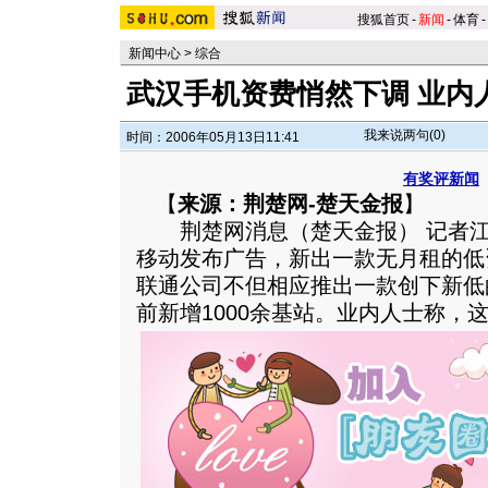
搜狐首页
-
新闻
-
体育
-
新闻中心
>
综合
武汉手机资费悄然下调 业内
我来说两句(
0
)
时间：2006年05月13日11:41
有奖评新闻
【
来源：荆楚网-楚天金报
】
荆楚网消息（楚天金报） 记者江萌
移动发布广告，新出一款无月租的低
联通公司不但相应推出一款创下新低
前新增1000余基站。业内人士称，