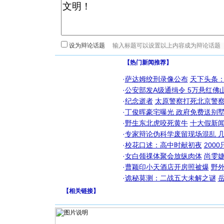
设为辩论话题
【热门新闻推荐】
·
萨达姆绞刑录像公布
天下头条
·
公安部发A级通缉令 5万悬红佛山
·
纪念逝者
太原警察打死北京警察
·
丁俊晖豪宅曝光 政府免费送别墅
·
野生东北虎咬死黄牛
十大假新
·
专家辩论伪科学废留现场混乱 几
·
校花口述：高中时献初夜
200
·
女白领祼体聚会放纵肉体
尚雯婕
·
曹颖印小天酒店开房照被爆
野
·
诡秘莫测：二战五大未解之谜
【
相关链接
】