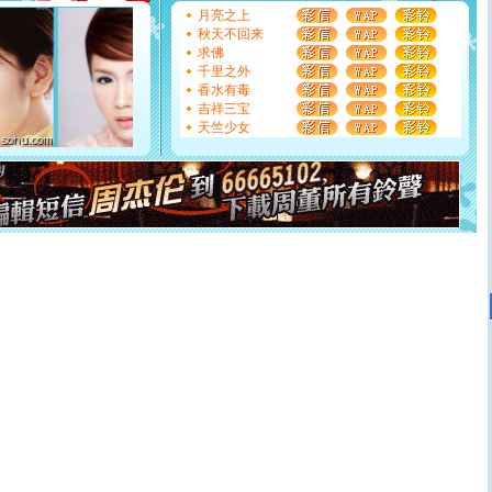
[圣诞节]
不只这样的日子才会想起你,而是这样的日子才
月亮之上
能正大光明地骚扰你,告诉你,圣诞要快乐!新年要快乐!天天
秋天不回来
都要快乐噢!
求佛
[圣诞节]
奉上一颗祝福的心,在这个特别的日子里,愿幸福,
千里之外
如意,快乐,鲜花,一切美好的祝愿与你同在.圣诞快乐!
香水有毒
[元旦]
看到你我会触电；看不到你我要充电；没有你我会
吉祥三宝
断电。爱你是我职业，想你是我事业，抱你是我特长，吻
天竺少女
你是我专业！水晶之恋祝你新年快乐
[元旦]
如果上天让我许三个愿望，一是今生今世和你在一
起；二是再生再世和你在一起；三是三生三世和你不再分
离。水晶之恋祝你新年快乐
[元旦]
当我狠下心扭头离去那一刻，你在我身后无助地哭
泣，这痛楚让我明白我多么爱你。我转身抱住你：这猪不
卖了。水晶之恋祝你新年快乐。
[春节]
风柔雨润好月圆，半岛铁盒伴身边，每日尽显开心
颜！冬去春来似水如烟，劳碌人生需尽欢！听一曲轻歌，
道一声平安！新年吉祥万事如愿
[春节]
传说薰衣草有四片叶子：第一片叶子是信仰，第二
片叶子是希望，第三片叶子是爱情，第四片叶子是幸运。
送你一棵薰衣草，愿你新年快乐！