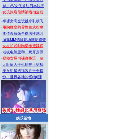
·
裸拼AV女优翁红日本脱光
·
女孩旅店偷情被暗拍全程
·
半裸女高空玩跳伞乳横飞
·
用胸推拿的异性泰式按摩
·
李倩蓉放荡全裸照性感照
·
游戏MM选拔现场随便碰臀
·
女星拍戏时胸部惨遭蹂躏
·
老板电脑里和二奶开房照
·
视频女屋内裸身挑逗一幕
·
无耻病人手机拍护士裙底
·
美女明星透视装近乎全裸
·
惊！世界各地的怪物(图)
娱乐基地