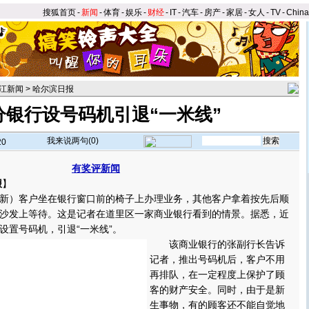
搜狐首页
-
新闻
-
体育
-
娱乐
-
财经
-
IT
-
汽车
-
房产
-
家居
-
女人
-
TV
-
Chin
江新闻
>
哈尔滨日报
分银行设号码机引退“一米线”
我来说两句(
0
)
20
有奖评新闻
报
】
）客户坐在银行窗口前的椅子上办理业务，其他客户拿着按先后顺
沙发上等待。这是记者在道里区一家商业银行看到的情景。据悉，近
设置号码机，引退“一米线”。
该商业银行的张副行长告诉
记者，推出号码机后，客户不用
再排队，在一定程度上保护了顾
客的财产安全。同时，由于是新
生事物，有的顾客还不能自觉地