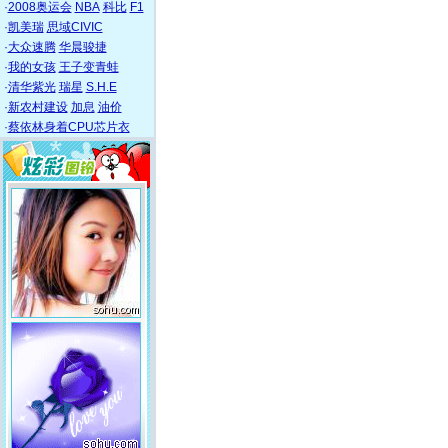
·
2008奥运会
NBA
科比
F1
·
凯美瑞
思域CIVIC
·
大众速腾
华晨骏捷
·
我的女孩
王子变青蛙
·
清华紫光
瑞星
S.H.E
·
新农村建设
加息
油价
·
蔡依林身着CPU芯片衣