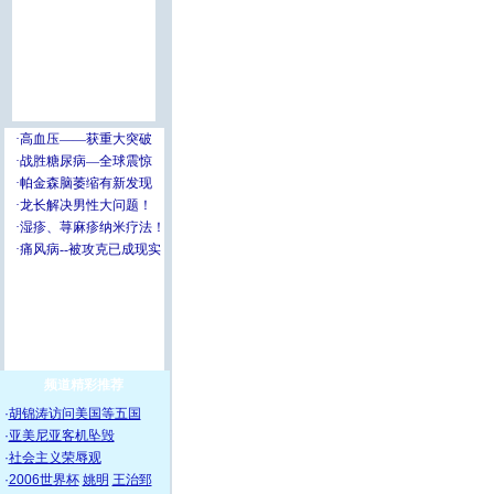
频道精彩推荐
·
胡锦涛访问美国等五国
·
亚美尼亚客机坠毁
·
社会主义荣辱观
·
2006世界杯
姚明
王治郅