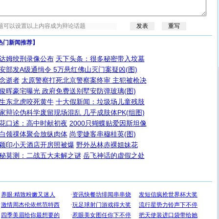
热门新闻推荐】
达姆绞刑录像公布
天下头条：很多秘密带入坟墓
安部发A级通缉令 5万悬红佛山灭门案疑凶(图)
念逝者
太原警察打死北京警察案终审 主犯被枪决
俊晖豪宅曝光 政府免费送别墅安防弹玻璃(图)
生东北虎咬死黄牛
十大假新闻：垃圾场儿童残肢
家辩论伪科学废留现场混乱 几乎成肢体PK(组图)
花口述：高中时献初夜
2000只蝴蝶贴爱因斯坦像
白领祼体聚会放纵肉体
尚雯婕客串穆桂英(图)
颖印小天酒店开房照被爆
野外丛林赤裸姐妹花
秘莫测：二战五大未解之谜
岳飞神话的虚假之处