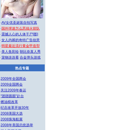
·
AV女优圣诞装自拍写真
·
国外球迷怎么恶搞火箭队
·
震撼人心的人体干尸[图]
·
女人内裤的奇特广告创意
·
明星最近流行黄金甲造型
·
美人鱼彩绘
朝比奈真人秀
·
宠物连连看
合金弹头游戏
热点专题
·
2009年全国两会
·
2009全国两会
·
关注2009年春运
·
"团团圆圆"赴台
·
燃油税改革
·
纪念改革开放30年
·
2008美国大选
·
2008珠海航展
·
2008年美国总统选举