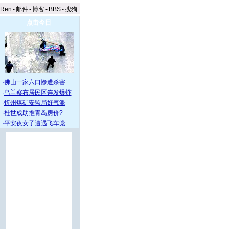
aRen
-
邮件
-
博客
-
BBS
-
搜狗
点击今日
·
佛山一家六口惨遭杀害
·
乌兰察布居民区连发爆炸
·
忻州煤矿安监局好气派
·
杜世成助推青岛房价?
·
平安夜女子遭遇飞车党