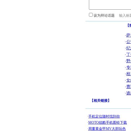
设为辩论话题
【
·
萨
·
公
·
纪
·
丁
·
野
·
专
·
校
·
女
·
曹
·
诡
【
相关链接
】