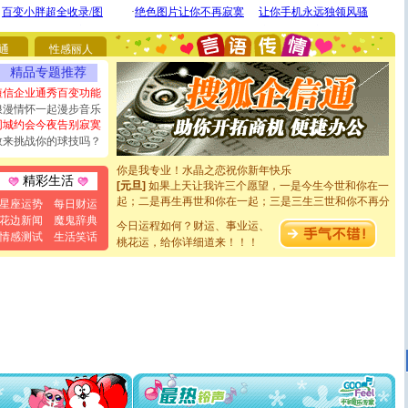
[圣诞节]
圣诞节到了，想想没什么送给你的，又不打算给
你太多，只有给你五千万：千万快乐！千万要健康！千万
要平安！千万要知足！千万不要忘记我！
通
性感丽人
[圣诞节]
不只这样的日子才会想起你,而是这样的日子才
能正大光明地骚扰你,告诉你,圣诞要快乐!新年要快乐!天天
精品专题推荐
都要快乐噢!
短信企业通秀百变功能
[圣诞节]
奉上一颗祝福的心,在这个特别的日子里,愿幸福,
浪漫情怀一起漫步音乐
如意,快乐,鲜花,一切美好的祝愿与你同在.圣诞快乐!
同城约会今夜告别寂寞
[元旦]
看到你我会触电；看不到你我要充电；没有你我会
敢来挑战你的球技吗？
断电。爱你是我职业，想你是我事业，抱你是我特长，吻
你是我专业！水晶之恋祝你新年快乐
[元旦]
如果上天让我许三个愿望，一是今生今世和你在一
精彩生活
起；二是再生再世和你在一起；三是三生三世和你不再分
星座运势
每日财运
离。水晶之恋祝你新年快乐
花边新闻
魔鬼辞典
[元旦]
当我狠下心扭头离去那一刻，你在我身后无助地哭
今日运程如何？财运、事业运、
情感测试
生活笑话
泣，这痛楚让我明白我多么爱你。我转身抱住你：这猪不
桃花运，给你详细道来！！！
卖了。水晶之恋祝你新年快乐。
[春节]
风柔雨润好月圆，半岛铁盒伴身边，每日尽显开心
颜！冬去春来似水如烟，劳碌人生需尽欢！听一曲轻歌，
道一声平安！新年吉祥万事如愿
[春节]
传说薰衣草有四片叶子：第一片叶子是信仰，第二
片叶子是希望，第三片叶子是爱情，第四片叶子是幸运。
送你一棵薰衣草，愿你新年快乐！
[圣诞节]
圣诞节到了，想想没什么送给你的，又不打算给
你太多，只有给你五千万：千万快乐！千万要健康！千万
要平安！千万要知足！千万不要忘记我！