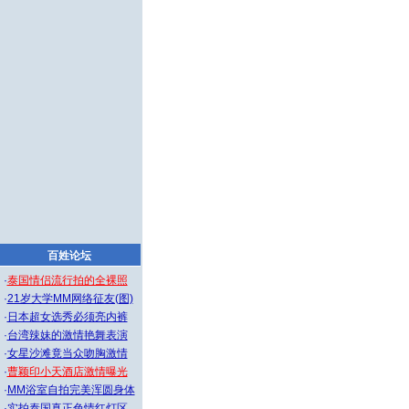
百姓论坛
·
泰国情侣流行拍的全裸照
·
21岁大学MM网络征友(图)
·
日本超女选秀必须亮内裤
·
台湾辣妹的激情艳舞表演
·
女星沙滩竟当众吻胸激情
·
曹颖印小天酒店激情曝光
·
MM浴室自拍完美浑圆身体
·
实拍泰国真正色情红灯区