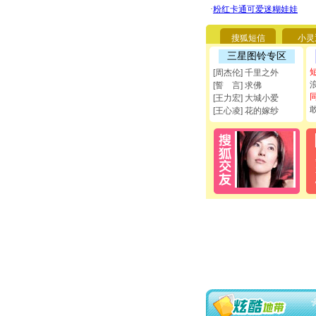
搜狐短信
小灵
三星图铃专区
[周杰伦] 千里之外
[誓 言] 求佛
[王力宏] 大城小爱
[王心凌] 花的嫁纱