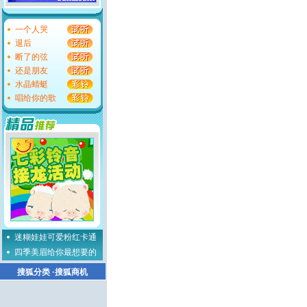
一个人哭
退后
断了的弦
还是朋友
水晶蜻蜓
唱给你的歌
迷糊娃娃可爱粉红卡通
四季美眉给你最想要的
搜狐分类
·
搜狐商机