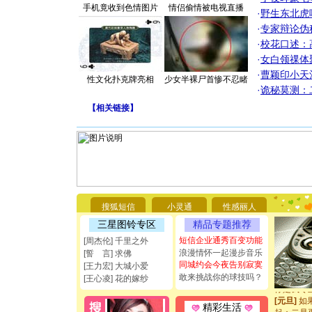
手机竟收到色情图片
情侣偷情被电视直播
·
野生东北虎
·
专家辩论伪
·
校花口述：
·
女白领祼体
·
曹颖印小天
性文化扑克牌亮相
少女半裸尸首惨不忍睹
·
诡秘莫测：
【
相关链接
】
[圣诞节]
你太多，
要平安！
[圣诞节]
搜狐短信
小灵通
性感丽人
能正大光明
三星图铃专区
精品专题推荐
都要快乐噢
[圣诞节]
短信企业通秀百变功能
[周杰伦] 千里之外
如意,快乐
浪漫情怀一起漫步音乐
[誓 言] 求佛
[元旦]
看
同城约会今夜告别寂寞
[王力宏] 大城小爱
断电。爱
敢来挑战你的球技吗？
[王心凌] 花的嫁纱
你是我专
[元旦]
如
精彩生活
起；二是