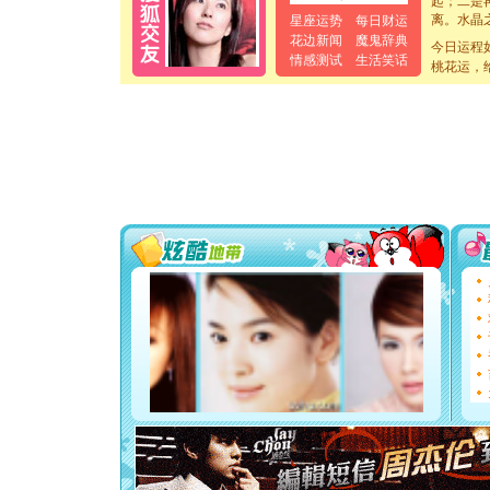
离。水晶
星座运势
每日财运
[元旦]
当
花边新闻
魔鬼辞典
今日运程
泣，这痛
情感测试
生活笑话
桃花运，
卖了。水
[春节]
风
颜！冬去
道一声平
[春节]
传
片叶子是
送你一棵
[圣诞节]
你太多，
要平安！
[圣诞节]
能正大光明
都要快乐噢
[圣诞节]
如意,快乐
[元旦]
看
断电。爱
你是我专
[元旦]
如
起；二是
离。水晶
[元旦]
当
泣，这痛