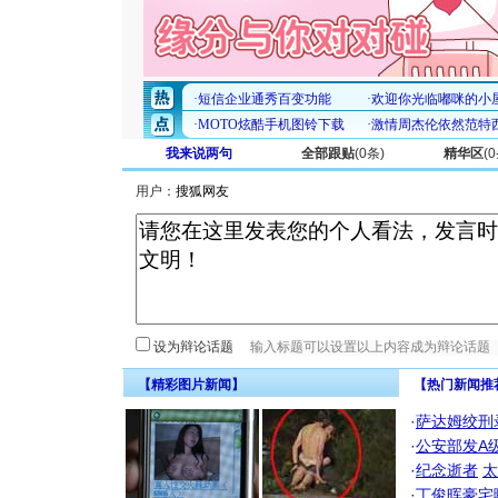
我来说两句
全部跟贴
(
0
条)
精华区
(
0
用户：
设为辩论话题
【精彩图片新闻】
【热门新闻推
·
萨达姆绞刑
·
公安部发A
·
纪念逝者
太
·
丁俊晖豪宅