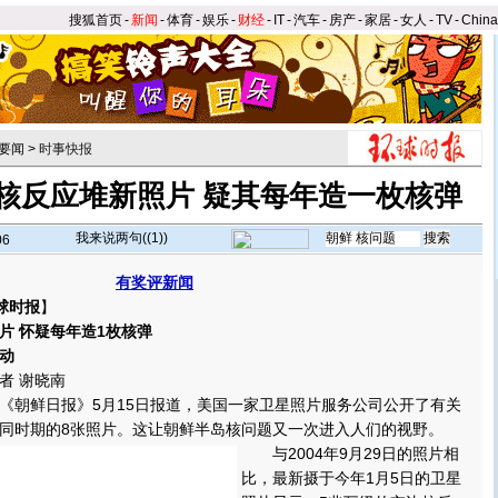
搜狐首页
-
新闻
-
体育
-
娱乐
-
财经
-
IT
-
汽车
-
房产
-
家居
-
女人
-
TV
-
Chin
要闻
>
时事快报
核反应堆新照片 疑其每年造一枚核弹
我来说两句(
(1)
)
06
有奖评新闻
球时报
】
片 怀疑每年造1枚核弹
动
 谢晓南
朝鲜日报》5月15日报道，美国一家卫星照片服务公司公开了有关
同时期的8张照片。
这让朝鲜半岛核问题又一次进入人们的视野。
与2004年9月29日的照片相
比，最新摄于今年1月5日的卫星