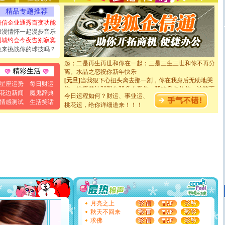
[圣诞节]
奉上一颗祝福的心,在这个特别的日子里,愿幸福,
精品专题推荐
如意,快乐,鲜花,一切美好的祝愿与你同在.圣诞快乐!
短信企业通秀百变功能
[元旦]
看到你我会触电；看不到你我要充电；没有你我会
浪漫情怀一起漫步音乐
断电。爱你是我职业，想你是我事业，抱你是我特长，吻
同城约会今夜告别寂寞
你是我专业！水晶之恋祝你新年快乐
敢来挑战你的球技吗？
[元旦]
如果上天让我许三个愿望，一是今生今世和你在一
起；二是再生再世和你在一起；三是三生三世和你不再分
离。水晶之恋祝你新年快乐
精彩生活
[元旦]
当我狠下心扭头离去那一刻，你在我身后无助地哭
泣，这痛楚让我明白我多么爱你。我转身抱住你：这猪不
星座运势
每日财运
卖了。水晶之恋祝你新年快乐。
花边新闻
魔鬼辞典
今日运程如何？财运、事业运、
[春节]
风柔雨润好月圆，半岛铁盒伴身边，每日尽显开心
情感测试
生活笑话
桃花运，给你详细道来！！！
颜！冬去春来似水如烟，劳碌人生需尽欢！听一曲轻歌，
道一声平安！新年吉祥万事如愿
[春节]
传说薰衣草有四片叶子：第一片叶子是信仰，第二
片叶子是希望，第三片叶子是爱情，第四片叶子是幸运。
送你一棵薰衣草，愿你新年快乐！
[圣诞节]
圣诞节到了，想想没什么送给你的，又不打算给
你太多，只有给你五千万：千万快乐！千万要健康！千万
要平安！千万要知足！千万不要忘记我！
[圣诞节]
不只这样的日子才会想起你,而是这样的日子才
能正大光明地骚扰你,告诉你,圣诞要快乐!新年要快乐!天天
都要快乐噢!
[圣诞节]
奉上一颗祝福的心,在这个特别的日子里,愿幸福,
月亮之上
如意,快乐,鲜花,一切美好的祝愿与你同在.圣诞快乐!
秋天不回来
[元旦]
看到你我会触电；看不到你我要充电；没有你我会
求佛