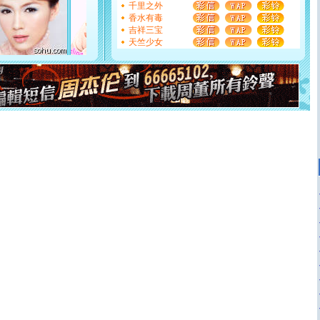
断电。爱你是我职业，想你是我事业，抱你是我特长，吻
千里之外
你是我专业！水晶之恋祝你新年快乐
香水有毒
[元旦]
如果上天让我许三个愿望，一是今生今世和你在一
吉祥三宝
起；二是再生再世和你在一起；三是三生三世和你不再分
天竺少女
离。水晶之恋祝你新年快乐
[元旦]
当我狠下心扭头离去那一刻，你在我身后无助地哭
泣，这痛楚让我明白我多么爱你。我转身抱住你：这猪不
卖了。水晶之恋祝你新年快乐。
[春节]
风柔雨润好月圆，半岛铁盒伴身边，每日尽显开心
颜！冬去春来似水如烟，劳碌人生需尽欢！听一曲轻歌，
道一声平安！新年吉祥万事如愿
[春节]
传说薰衣草有四片叶子：第一片叶子是信仰，第二
片叶子是希望，第三片叶子是爱情，第四片叶子是幸运。
送你一棵薰衣草，愿你新年快乐！