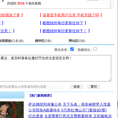
共找到
3518
个相关新闻.
全部跟贴
(
(1条)
条)
精华区
(
0
条)
辩论区
(
0
条)
匿名发表：
隐藏地址：
【热门新闻推荐】
·
萨达姆绞刑录像公布
天下头条：很多秘密带入坟墓
·
公安部发A级通缉令 5万悬红佛山灭门案疑凶(图)
·
纪念逝者
太原警察打死北京警察案终审 主犯被枪决