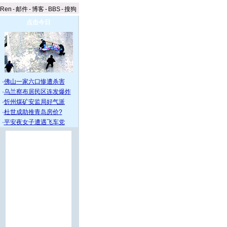
aRen
-
邮件
-
博客
-
BBS
-
搜狗
点击今日
·
佛山一家六口惨遭杀害
·
乌兰察布居民区连发爆炸
·
忻州煤矿安监局好气派
·
杜世成助推青岛房价?
·
平安夜女子遭遇飞车党