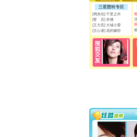
三星图铃专区
[周杰伦] 千里之外
[誓 言] 求佛
[王力宏] 大城小爱
[王心凌] 花的嫁纱