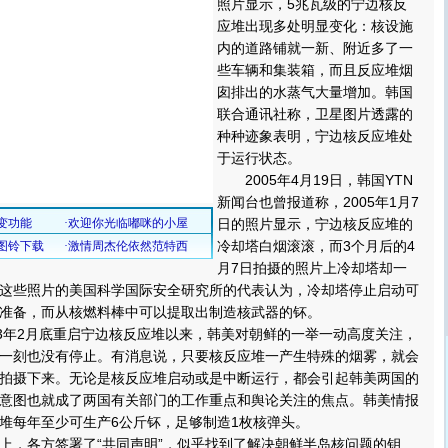
照片显示，5兆瓦级的宁边核反
应堆出现多处明显变化：核设施
内的道路铺就一新、附近多了一
些车辆和集装箱，而且反应堆烟
囱排出的水蒸气大量增加。韩国
联合通讯社称，卫星图片透露的
种种迹象表明，宁边核反应堆处
于运行状态。
2005年4月19日，韩国YTN
新闻台也曾报道称，2005年1月7
日的照片显示，宁边核反应堆的
冷却塔白烟滚滚，而3个月后的4
月7日拍摄的照片上冷却塔却一
这些照片的美国科学国际安全研究所的代表认为，冷却塔停止启动可
准备，而从核燃料棒中可以提取出制造核武器的钚。
年2月底重启宁边核反应堆以来，韩美对朝鲜的一举一动高度关注，
一刻也没有停止。有消息说，只要核反应堆一产生特殊的烟雾，就会
拍摄下来。无论是核反应堆启动或是中断运行，都会引起韩美两国的
意图也就成了两国有关部门的工作重点和舆论关注的焦点。韩美情报
堆每年至少可生产6公斤钚，足够制造1枚核弹头。
上，各方签署了“共同声明”，似乎找到了解决朝鲜半岛核问题的钥