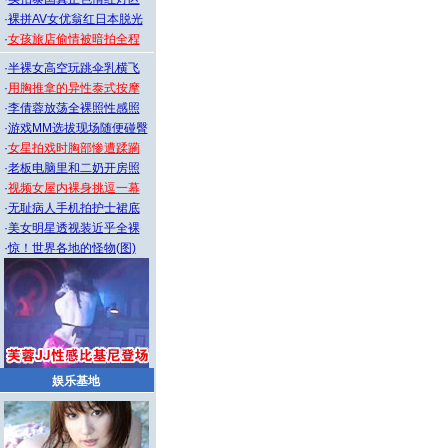
·
裸拼AV女优翁红日本脱光
·
女孩旅店偷情被暗拍全程
·
半裸女高空玩跳伞乳横飞
·
用胸推拿的异性泰式按摩
·
李倩蓉放荡全裸照性感照
·
游戏MM选拔现场随便碰臀
·
女星拍戏时胸部惨遭蹂躏
·
老板电脑里和二奶开房照
·
视频女屋内裸身挑逗一幕
·
无耻病人手机拍护士裙底
·
美女明星透视装近乎全裸
·
惊！世界各地的怪物(图)
娱乐基地