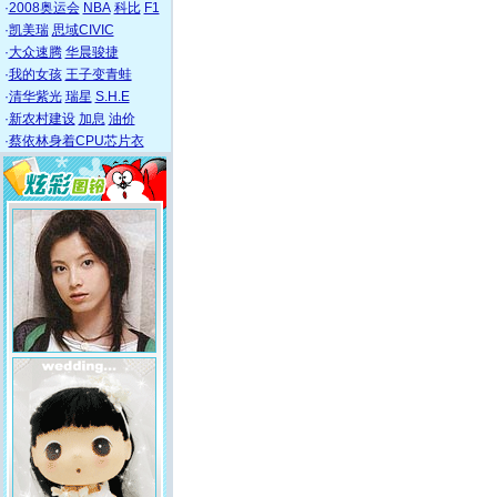
·
2008奥运会
NBA
科比
F1
·
凯美瑞
思域CIVIC
·
大众速腾
华晨骏捷
·
我的女孩
王子变青蛙
·
清华紫光
瑞星
S.H.E
·
新农村建设
加息
油价
·
蔡依林身着CPU芯片衣