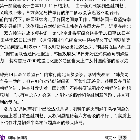
第一阶段会谈于去年11月11日结束后，由于美对朝实施金融制裁，
又暗淡下来，各方商定尽快举行的第二阶段会议迟迟不能召开。
的情况下，韩国继续奔走于各国之间做工作，同时韩国一直坚持南
题分开处理，这体现出在对朝政策上韩美存在巨大差异。近期在南北
，双方接连达成多项共识：第4次南北将军级会谈将于16日至18日举
往来将于25日试运行，6月份韩国前总统金大中将乘坐火车访问朝鲜等
武铉访问蒙古时表示：“可以对朝鲜做出很多让步，韩国将在国内制度
。”据韩国联合通讯社报道，韩国政府从15日开始正式实施向朝鲜运
计划，装有首批7000吨援助化肥的货船当天上午从韩国南部的丽水港
奭14日甚至希望在年内举行南北首脑会谈。李钟奭表示：“韩美两
向是一致的，但在如何对待朝鲜问题上可能出现差异。很明显在目前
朝鲜体制，将会引发灾难，因此我们不能接受试图改变朝鲜体制的想
促朝鲜：“只有重返六方会谈，才能讨论假钞和金融制裁问题，并且可
制的动向。”
各方在“共同声明”中已经达成共识，明确了解决朝鲜半岛核问题的
表面上看目前金融制裁、人权问题阻碍着六方会谈的举行，而实质上
互不信任才是朝鲜半岛核问题真正的最大障碍。