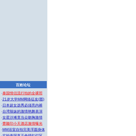
百姓论坛
·
泰国情侣流行拍的全裸照
·
21岁大学MM网络征友(图)
·
日本超女选秀必须亮内裤
·
台湾辣妹的激情艳舞表演
·
女星沙滩竟当众吻胸激情
·
曹颖印小天酒店激情曝光
·
MM浴室自拍完美浑圆身体
·
实拍泰国真正色情红灯区