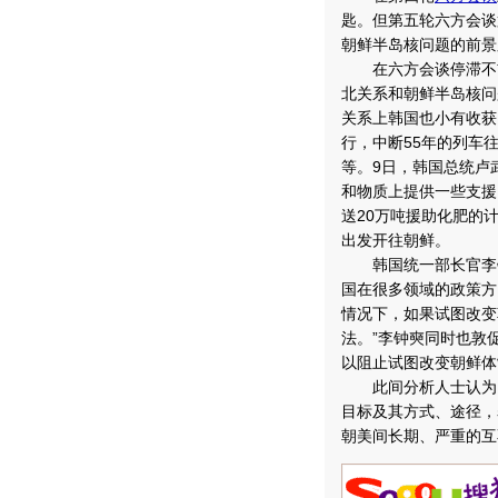
匙。但第五轮六方会谈
朝鲜半岛核问题的前景
在六方会谈停滞不前
北关系和朝鲜半岛核问
关系上韩国也小有收获
行，中断55年的列车
等。9日，韩国总统卢
和物质上提供一些支援
送20万吨援助化肥的
出发开往朝鲜。
韩国统一部长官李钟
国在很多领域的政策方
情况下，如果试图改变
法。”李钟奭同时也敦
以阻止试图改变朝鲜体
此间分析人士认为，
目标及其方式、途径，
朝美间长期、严重的