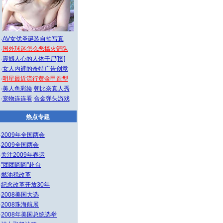
·
AV女优圣诞装自拍写真
·
国外球迷怎么恶搞火箭队
·
震撼人心的人体干尸[图]
·
女人内裤的奇特广告创意
·
明星最近流行黄金甲造型
·
美人鱼彩绘
朝比奈真人秀
·
宠物连连看
合金弹头游戏
热点专题
·
2009年全国两会
·
2009全国两会
·
关注2009年春运
·
"团团圆圆"赴台
·
燃油税改革
·
纪念改革开放30年
·
2008美国大选
·
2008珠海航展
·
2008年美国总统选举