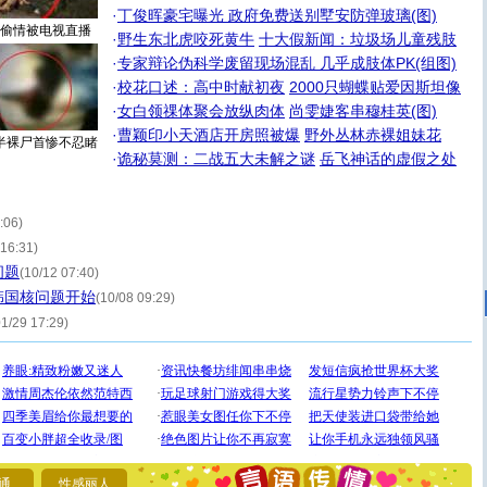
·
丁俊晖豪宅曝光 政府免费送别墅安防弹玻璃(图)
偷情被电视直播
·
野生东北虎咬死黄牛
十大假新闻：垃圾场儿童残肢
·
专家辩论伪科学废留现场混乱 几乎成肢体PK(组图)
·
校花口述：高中时献初夜
2000只蝴蝶贴爱因斯坦像
·
女白领祼体聚会放纵肉体
尚雯婕客串穆桂英(图)
·
曹颖印小天酒店开房照被爆
野外丛林赤裸姐妹花
半裸尸首惨不忍睹
·
诡秘莫测：二战五大未解之谜
岳飞神话的虚假之处
:06)
 16:31)
问题
(10/12 07:40)
韩国核问题开始
(10/08 09:29)
01/29 17:29)
[圣诞节]
圣诞节到了，想想没什么送给你的，又不打算给
你太多，只有给你五千万：千万快乐！千万要健康！千万
要平安！千万要知足！千万不要忘记我！
[圣诞节]
不只这样的日子才会想起你,而是这样的日子才
能正大光明地骚扰你,告诉你,圣诞要快乐!新年要快乐!天天
都要快乐噢!
通
性感丽人