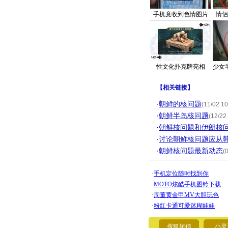
手机竟收到色情图片
情侣
性文化扑克牌亮相
少女
【
相关链接
】
·
朝鲜的核问题
(11/02 10
·
朝鲜半岛核问题
(12/22
·
朝鲜核问题和伊朗核
·
讨论朝鲜核问题应从
·
朝鲜核问题最新动态
(
搜狐短信
小灵