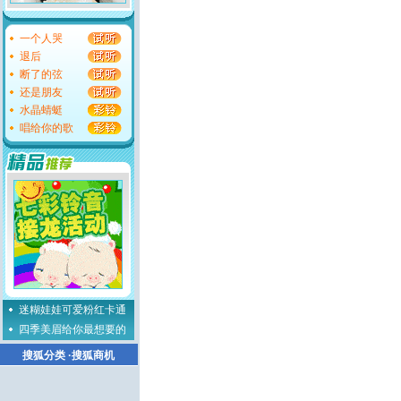
一个人哭
退后
断了的弦
还是朋友
水晶蜻蜓
唱给你的歌
迷糊娃娃可爱粉红卡通
四季美眉给你最想要的
搜狐分类
·
搜狐商机