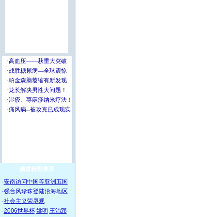
频道精彩推荐
·
安南访问中国等亚洲五国
·
强台风珍珠登陆沿海地区
·
社会主义荣辱观
·
2006世界杯
姚明
王治郅