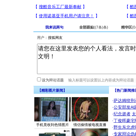
我来说两句
全部跟贴
(
(7条)
条)
精华区
(
0
用户：
设为辩论话题
【精彩图片新闻】
【热门新闻推
·
萨达姆绞刑
·
公安部发A
·
纪念逝者
太
·
丁俊晖豪宅
手机竟收到色情图片
情侣偷情被电视直播
·
野生东北虎
·
专家辩论伪