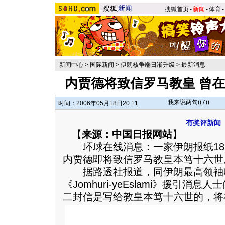
搜狐首页
-
新闻
-
体育
-
新闻中心
>
国际新闻
>
伊朗核争端日渐升级
>
最新消息
内贾德将致信罗马教皇 曾
我来说两句(
(7)
)
时间：2006年05月18日20:11
有奖评新闻
【
来源：中国日报网站
】
环球在线消息：一家伊朗报纸18
内贾德即将致信罗马教皇本笃十六世
据路透社报道，同伊朗最高领袖
《Jomhuri-yeEslami》援引消
二封信是写给教皇本笃十六世的，将