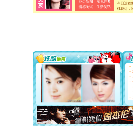
泣，这痛
花边新闻
魔鬼辞典
今日运程
卖了。水
情感测试
生活笑话
桃花运，
[春节]
风
颜！冬去
道一声平
[春节]
传
片叶子是
送你一棵
[圣诞节]
你太多，
要平安！
[圣诞节]
能正大光明
都要快乐噢
[圣诞节]
如意,快乐
[元旦]
看
断电。爱
你是我专
[元旦]
如
起；二是
离。水晶
[元旦]
当
泣，这痛
卖了。水
[春节]
风
颜！冬去