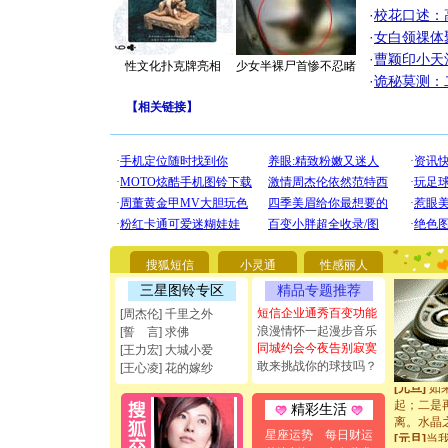
·
校花口述：
·
女白领祼体
·
曹颖印小天
性文化扑克牌亮相
少女半裸尸首惨不忍睹
·
诡秘莫测：
【
相关链接
】
[圣诞节]
你太多，
要平安！
[圣诞节]
能正大光明
搜狐短信
小灵通
性感丽人
都要快乐噢
三星图铃专区
精品专题推荐
[圣诞节]
短信企业通秀百变功能
如意,快乐
[周杰伦] 千里之外
[元旦]
看
浪漫情怀一起漫步音乐
[誓 言] 求佛
断电。爱
同城约会今夜告别寂寞
[王力宏] 大城小爱
你是我专
敢来挑战你的球技吗？
[王心凌] 花的嫁纱
[元旦]
如
起；二是
精彩生活
离。水晶
[元旦]
当
星座运势
每日财运