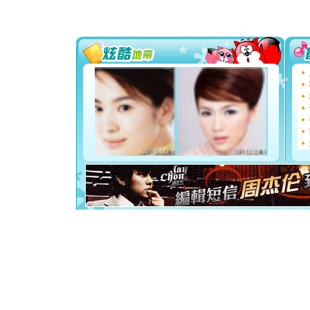
[圣诞节]
你太多，
要平安！
[圣诞节]
能正大光明
都要快乐噢
[圣诞节]
如意,快乐
[元旦]
看
断电。爱
你是我专
[元旦]
如
起；二是
离。水晶
[元旦]
当
泣，这痛
卖了。水
[春节]
风
颜！冬去
道一声平
[春节]
传
片叶子是
送你一棵