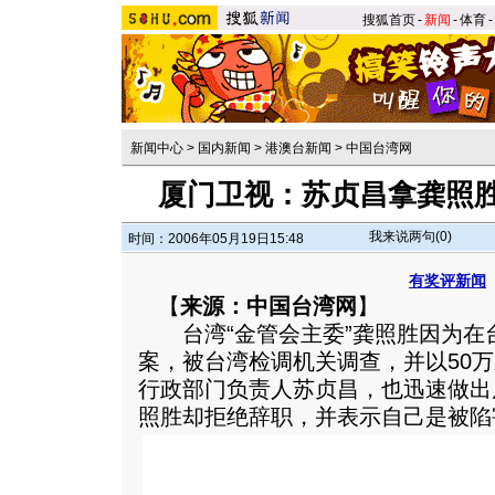
搜狐首页
-
新闻
-
体育
-
新闻中心
>
国内新闻
>
港澳台新闻
>
中国台湾网
厦门卫视：苏贞昌拿龚照胜
我来说两句(
0
)
时间：2006年05月19日15:48
有奖评新闻
【
来源：中国台湾网
】
台湾“金管会主委”龚照胜因为在
案，被台湾检调机关调查，并以50
行政部门负责人苏贞昌，也迅速做出
照胜却拒绝辞职，并表示自己是被陷