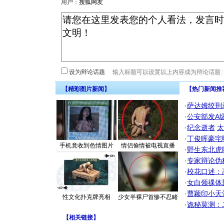
用户：
设为辩论话题
【精彩图片新闻】
【热门新闻推
·
萨达姆绞刑
·
公安部发A
·
纪念逝者
太
·
丁俊晖豪宅
手机竟收到色情图片
情侣偷情被电视直播
·
野生东北虎
·
专家辩论伪
·
校花口述：
·
女白领祼体
·
曹颖印小天
性文化扑克牌亮相
少女半裸尸首惨不忍睹
·
诡秘莫测：
【
相关链接
】