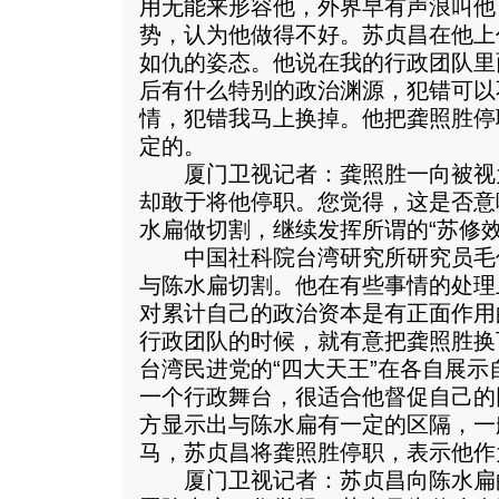
用无能来形容他，外界早有声浪叫他
势，认为他做得不好。苏贞昌在他上
如仇的姿态。他说在我的行政团队里
后有什么特别的政治渊源，犯错可以
情，犯错我马上换掉。他把龚照胜停
定的。
厦门卫视记者：龚照胜一向被视
却敢于将他停职。您觉得，这是否意
水扁做切割，继续发挥所谓的“苏修效
中国社科院台湾研究所研究员毛
与陈水扁切割。他在有些事情的处理
对累计自己的政治资本是有正面作用
行政团队的时候，就有意把龚照胜换
台湾民进党的“四大天王”在各自展
一个行政舞台，很适合他督促自己的
方显示出与陈水扁有一定的区隔，一
马，苏贞昌将龚照胜停职，表示他作
厦门卫视记者：苏贞昌向陈水扁