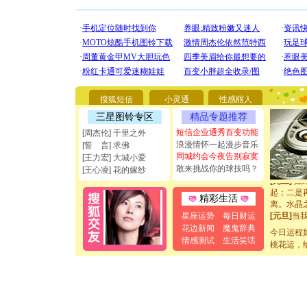
[圣诞节]
你太多，
要平安！
[圣诞节]
能正大光明
搜狐短信
小灵通
性感丽人
都要快乐噢
三星图铃专区
精品专题推荐
[圣诞节]
如意,快乐
短信企业通秀百变功能
[周杰伦] 千里之外
[元旦]
看
浪漫情怀一起漫步音乐
[誓 言] 求佛
断电。爱
同城约会今夜告别寂寞
[王力宏] 大城小爱
你是我专
敢来挑战你的球技吗？
[王心凌] 花的嫁纱
[元旦]
如
起；二是
精彩生活
离。水晶
[元旦]
当
星座运势
每日财运
泣，这痛
花边新闻
魔鬼辞典
今日运程
卖了。水
情感测试
生活笑话
桃花运，
[春节]
风
颜！冬去
道一声平
[春节]
传
片叶子是
送你一棵