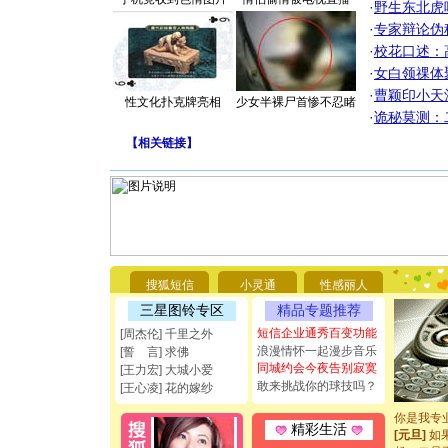
·
野生东北虎
·
专家辩论伪
·
校花口述：
·
女白领祼体
·
曹颖印小天
性文化扑克牌亮相
少女半裸尸首惨不忍睹
·
诡秘莫测：
【
相关链接
】
[圣诞节]
你太多，
要平安！
搜狐短信
小灵通
性感丽人
[圣诞节]
能正大光明
三星图铃专区
精品专题推荐
都要快乐噢
短信企业通秀百变功能
[周杰伦] 千里之外
[圣诞节]
浪漫情怀一起漫步音乐
[誓 言] 求佛
如意,快乐
同城约会今夜告别寂寞
[王力宏] 大城小爱
[元旦]
看
敢来挑战你的球技吗？
断电。爱
[王心凌] 花的嫁纱
你是我专
[元旦]
如
精彩生活
起；二是