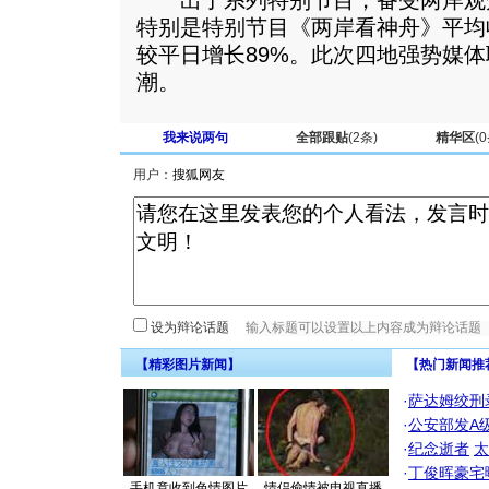
出了系列特别节目，备受两岸观
特别是特别节目《两岸看神舟》平均收
较平日增长89%。此次四地强势媒
潮。
我来说两句
全部跟贴
(
2
条)
精华区
(
0
用户：
设为辩论话题
【精彩图片新闻】
【热门新闻推
·
萨达姆绞刑
·
公安部发A
·
纪念逝者
太
·
丁俊晖豪宅
手机竟收到色情图片
情侣偷情被电视直播