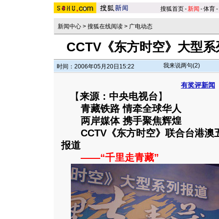
搜狐首页
-
新闻
-
体育
-
新闻中心
>
搜狐在线阅读
>
广电动态
CCTV《东方时空》大型系
我来说两句(
2
)
时间：2006年05月20日15:22
有奖评新闻
【
来源：中央电视台
】
青藏铁路 情牵全球华人
两岸媒体 携手聚焦辉煌
CCTV《东方时空》联合台港
报道
——“千里走青藏”