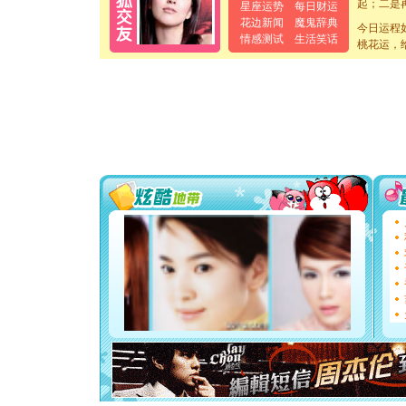
星座运势
每日财运
离。水晶
[元旦]
当
花边新闻
魔鬼辞典
今日运程
泣，这痛
情感测试
生活笑话
桃花运，
卖了。水
[春节]
风
颜！冬去
道一声平
[春节]
传
片叶子是
送你一棵
[圣诞节]
你太多，
要平安！
[圣诞节]
能正大光明
都要快乐噢
[圣诞节]
如意,快乐
[元旦]
看
断电。爱
你是我专
[元旦]
如
起；二是
离。水晶
[元旦]
当
泣，这痛