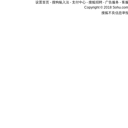
卖了。水
设置首页
-
搜狗输入法
-
支付中心
-
搜狐招聘
-
广告服务
-
客
[春节]
风
Copyright © 2018 Sohu.com I
颜！冬去
搜狐不良信息举
道一声平
[春节]
传
片叶子是
送你一棵