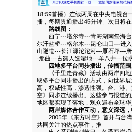
18:59首播）连续两周在中央电视
播，每期贯通播出45分钟。次日将
路线图：
西宁---塔尔寺---青海湖南祭海台---
尔汗盐桥---格尔木---昆仑山口---进
山隧道---长江源沱沱河---雁石坪---唐
-那曲---古露人造湿地---羊八井---拉
四地多平台同步播出，传播范围
《千里走青藏》活动由两岸四地
取多平台同步播出的方式，向世界展
高，权威性高，渗透性强。台、港、
空》同步连续播出。这些参与报道的
地区都实现了落地，观众遍布全球华
两岸媒体合作互动，意义深远，
2005年《东方时空》首开与台湾
共同关注的热点事件，推