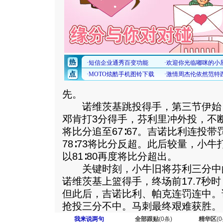
先。
诺维茨基跳投得手，第三节伊始，小
邓肯打3分得手，芬利里冲外投，不
将比分追至67∶67。吉诺比利连投
78∶73将比分反超。此后较量，小牛
以81∶80再度将比分超出。
关键时刻，小牛旧将芬利三分中的，
诺维茨基上篮得手，终场前17.7秒时
但此后，吉诺比利、帕克连罚连中。
抢投三分不中。马刺最终艰难获胜。
我来说两句
全部跟贴
(
0
条)
精华区
(
0