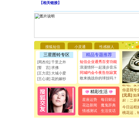
【
相关链接
】
[圣诞节]
你太多，
要平安！
搜狐短信
小灵通
性感丽人
[圣诞节]
三星图铃专区
精品专题推荐
能正大光明
都要快乐噢
短信企业通秀百变功能
[周杰伦] 千里之外
[圣诞节]
浪漫情怀一起漫步音乐
[誓 言] 求佛
如意,快乐
同城约会今夜告别寂寞
[王力宏] 大城小爱
[元旦]
看
敢来挑战你的球技吗？
[王心凌] 花的嫁纱
断电。爱
你是我专
精彩生活
[元旦]
如
起；二是
星座运势
每日财运
离。水晶
花边新闻
魔鬼辞典
今日运程
[元旦]
当
情感测试
生活笑话
桃花运，
泣，这痛
卖了。水
[春节]
风
颜！冬去
道一声平