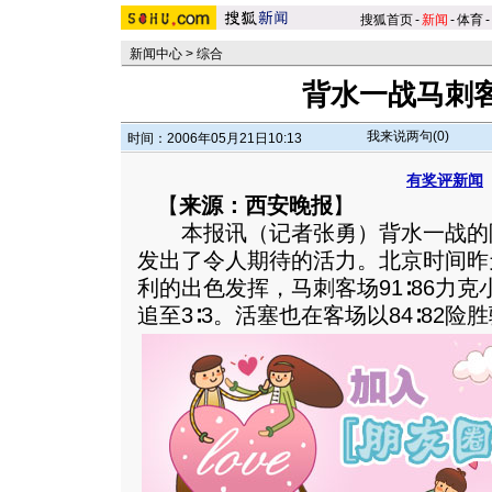
搜狐首页
-
新闻
-
体育
-
新闻中心
>
综合
背水一战马刺
我来说两句(
0
)
时间：2006年05月21日10:13
有奖评新闻
【
来源：西安晚报
】
本报讯（记者张勇）背水一战的
发出了令人期待的活力。北京时间昨
利的出色发挥，马刺客场91∶86力
追至3∶3。活塞也在客场以84∶82