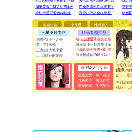
[圣诞节]
你太多，
要平安！
搜狐短信
小灵通
性感丽人
[圣诞节]
三星图铃专区
精品专题推荐
能正大光明
都要快乐噢
短信企业通秀百变功能
[周杰伦] 千里之外
[圣诞节]
浪漫情怀一起漫步音乐
[誓 言] 求佛
如意,快乐
同城约会今夜告别寂寞
[王力宏] 大城小爱
[元旦]
看
敢来挑战你的球技吗？
[王心凌] 花的嫁纱
断电。爱
你是我专
精彩生活
[元旦]
如
起；二是
星座运势
每日财运
离。水晶
花边新闻
魔鬼辞典
今日运程
[元旦]
当
情感测试
生活笑话
桃花运，
泣，这痛
卖了。水
[春节]
风
颜！冬去
道一声平
[春节]
传
片叶子是
送你一棵
[圣诞节]