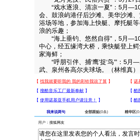
“戏水逐浪、清凉一夏”：5月—1
会、鼓浪屿港仔后沙滩、美华沙滩、
浴场等地，参加海上快艇、摩托艇等
浪的乐趣；
“海上垂钓、悠然自得”，5月—1
中心，经五缘湾大桥，乘快艇登上鳄
家海鲜；
“呼朋引伴、捕‘鹰’捉‘鸟’”：5月
武、泉州各高尔夫球场。（林维真）
我来说两句
全部跟贴
(
0
条)
精华区
(
0
用户：