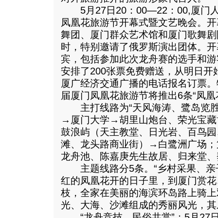
5月27日20：00—22：00,厦
凤凰花旅游节开幕式暨文艺晚会。开
舞团、厦门群众艺术馆和厦门歌舞剧
时，特别邀请了俄罗斯演出团体。开幕
宾，包括参加此次龙舟赛的选手和游
安排了200张票免费赠送，从明日
厦广经济交通广播的电话报名订票。
届厦门凤凰花旅游节将推出6条“凤凰
主打线路为“天风海涛、鹭岛览胜
→厦门大学→胡里山炮台、荣光宝藏
鼓浪屿（天主教堂、日光岩、百鸟园
滩、龙头路商业街）→白鹭洲广场；
龙舟池、陈嘉庚先生故居、归来堂、
主题线路分5条。“乡村采果、亲子
红的凤凰花开的日子里，到厦门赏花
枝，全家在美丽的海滨环岛路上骑上
光、大海、沙滩组成的秀丽风光，其
“龙舟竞技、民俗共赏”：5月27日