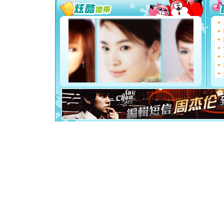
你太多，
要平安！
[圣诞节]
能正大光明
都要快乐噢
[圣诞节]
如意,快乐
[元旦]
看
断电。爱
你是我专
[元旦]
如
起；二是
离。水晶
[元旦]
当
泣，这痛
卖了。水
[春节]
风
颜！冬去
道一声平
[春节]
传
片叶子是
送你一棵