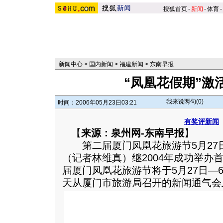
搜狐首页
-
新闻
-
体育
-
新闻中心
>
国内新闻
>
福建新闻
>
东南早报
“凤凰花假期”激
我来说两句(
0
)
时间：2006年05月23日03:21
有奖评新闻
【
来源：泉州网-东南早报
】
第二届厦门凤凰花旅游节5月27日
（记者林维真）继2004年成功举办
届厦门凤凰花旅游节将于5月27日—
天从厦门市旅游局召开的新闻通气会