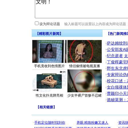
设为辩论话题
【精彩图片新闻】
【热门新闻推
·
萨达姆绞刑
·
公安部发A
·
纪念逝者
太
·
丁俊晖豪宅
手机竟收到色情图片
情侣偷情被电视直播
·
野生东北虎
·
专家辩论伪
·
校花口述：
·
女白领祼体
·
曹颖印小天
性文化扑克牌亮相
少女半裸尸首惨不忍睹
·
诡秘莫测：
【
相关链接
】