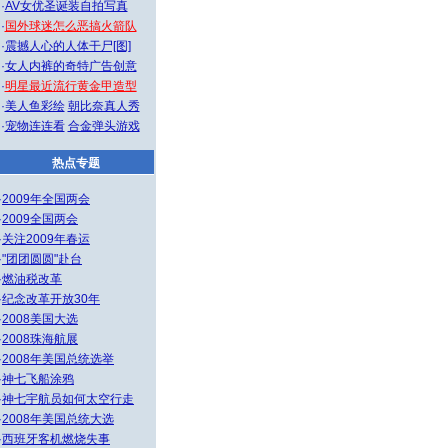
·
AV女优圣诞装自拍写真
·
国外球迷怎么恶搞火箭队
·
震撼人心的人体干尸[图]
·
女人内裤的奇特广告创意
·
明星最近流行黄金甲造型
·
美人鱼彩绘
朝比奈真人秀
·
宠物连连看
合金弹头游戏
热点专题
·
2009年全国两会
·
2009全国两会
·
关注2009年春运
·
"团团圆圆"赴台
·
燃油税改革
·
纪念改革开放30年
·
2008美国大选
·
2008珠海航展
·
2008年美国总统选举
·
神七飞船涂鸦
·
神七宇航员如何太空行走
·
2008年美国总统大选
·
西班牙客机燃烧失事