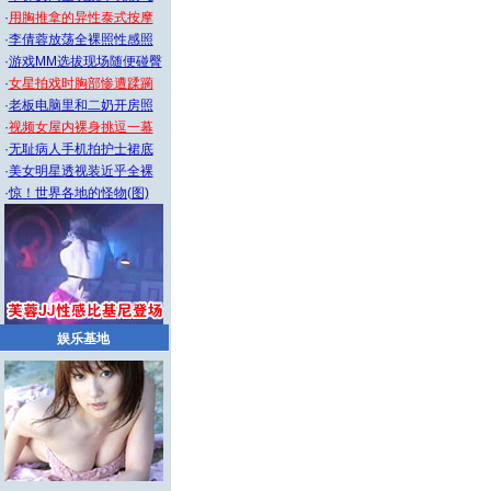
·
用胸推拿的异性泰式按摩
·
李倩蓉放荡全裸照性感照
·
游戏MM选拔现场随便碰臀
·
女星拍戏时胸部惨遭蹂躏
·
老板电脑里和二奶开房照
·
视频女屋内裸身挑逗一幕
·
无耻病人手机拍护士裙底
·
美女明星透视装近乎全裸
·
惊！世界各地的怪物(图)
娱乐基地