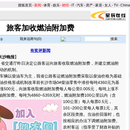
搜狐首页
-
新闻
-
体育
-
娱乐
-
财经
-
IT
-
汽车
-
房产
-
家居
-
女人
-
TV
-
Chin
旅客加收燃油附加费
我来说两句(
0
)
49
有奖评新闻
长沙晚报
】
省交通厅昨日决定公路客运向旅客收取燃油附加费，并建立燃油附
动的机制。
辆以柴油车为主，我省公路客运燃油附加费采取以柴油价格为基础
油价格形成机制改革前长沙市场0#柴油零售中准价每吨4360元为基
500元，向旅客收取燃油附加费每人每公里0.005元，每吨上涨不
燃油附加费。
每吨为4860~5359元时，燃油附加费100公里以内（含
100公里）每人每票0.5元，
101~200公里每人每票1元，其
余区段类推。当油价回落时，也
按相应的办法下调燃油附加费。
农村客运（指享受了财政补贴的