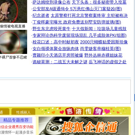
·
萨达姆绞刑录像公布
天下头条：很多秘密带入坟墓
·
公安部发A级通缉令 5万悬红佛山灭门案疑凶(图)
·
纪念逝者
太原警察打死北京警察案终审 主犯被枪决
·
丁俊晖豪宅曝光 政府免费送别墅安防弹玻璃(图)
偷情被电视直播
·
野生东北虎咬死黄牛
十大假新闻：垃圾场儿童残肢
·
专家辩论伪科学废留现场混乱 几乎成肢体PK(组图)
·
校花口述：高中时献初夜
2000只蝴蝶贴爱因斯坦像
·
女白领祼体聚会放纵肉体
尚雯婕客串穆桂英(图)
·
曹颖印小天酒店开房照被爆
野外丛林赤裸姐妹花
半裸尸首惨不忍睹
·
诡秘莫测：二战五大未解之谜
岳飞神话的虚假之处
[圣诞节]
圣诞节到了，想想没什么送给你的，又不打算给
你太多，只有给你五千万：千万快乐！千万要健康！千万
要平安！千万要知足！千万不要忘记我！
[圣诞节]
不只这样的日子才会想起你,而是这样的日子才
通
性感丽人
能正大光明地骚扰你,告诉你,圣诞要快乐!新年要快乐!天天
精品专题推荐
都要快乐噢!
短信企业通秀百变功能
[圣诞节]
奉上一颗祝福的心,在这个特别的日子里,愿幸福,
如意,快乐,鲜花,一切美好的祝愿与你同在.圣诞快乐!
浪漫情怀一起漫步音乐