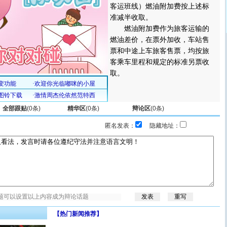
客运班线）燃油附加费按上述标
准减半收取。
燃油附加费作为旅客运输的
燃油差价，在票外加收，车站售
票和中途上车旅客售票，均按旅
客乘车里程和规定的标准另票收
取。
全部跟贴
(
0
条)
精华区
(
0
条)
辩论区
(
0
条)
匿名发表：
隐藏地址：
【热门新闻推荐】