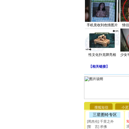
手机竟收到色情图片
情侣
性文化扑克牌亮相
少女
【
相关链接
】
搜狐短信
小灵
三星图铃专区
[周杰伦] 千里之外
[誓 言] 求佛