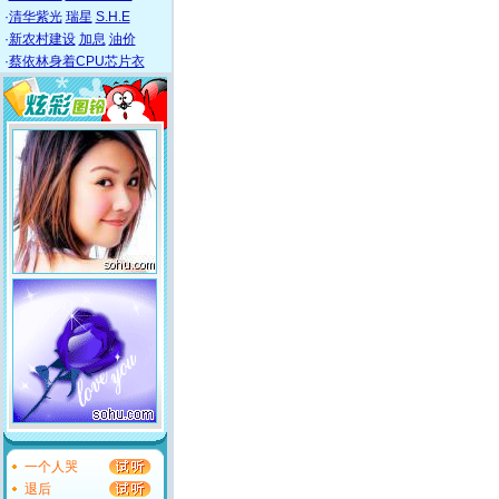
·
清华紫光
瑞星
S.H.E
·
新农村建设
加息
油价
·
蔡依林身着CPU芯片衣
一个人哭
退后