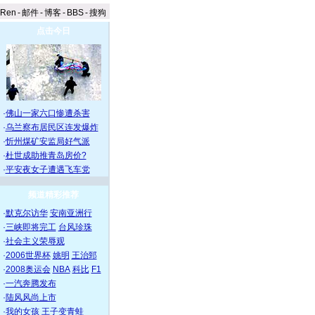
aRen
-
邮件
-
博客
-
BBS
-
搜狗
点击今日
·
佛山一家六口惨遭杀害
·
乌兰察布居民区连发爆炸
·
忻州煤矿安监局好气派
·
杜世成助推青岛房价?
·
平安夜女子遭遇飞车党
频道精彩推荐
·
默克尔访华
安南亚洲行
·
三峡即将完工
台风珍珠
·
社会主义荣辱观
·
2006世界杯
姚明
王治郅
·
2008奥运会
NBA
科比
F1
·
一汽奔腾发布
·
陆风风尚上市
·
我的女孩
王子变青蛙