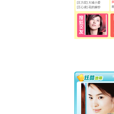
[王力宏] 大城小爱
[王心凌] 花的嫁纱