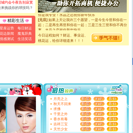
[元旦]
看到你我会触电；看不到你我要充电；没有你我会
同城约会今夜告别寂寞
断电。爱你是我职业，想你是我事业，抱你是我特长，吻
敢来挑战你的球技吗？
你是我专业！水晶之恋祝你新年快乐
[元旦]
如果上天让我许三个愿望，一是今生今世和你在一
精彩生活
起；二是再生再世和你在一起；三是三生三世和你不再分
离。水晶之恋祝你新年快乐
星座运势
每日财运
[元旦]
当我狠下心扭头离去那一刻，你在我身后无助地哭
花边新闻
魔鬼辞典
今日运程如何？财运、事业运、
泣，这痛楚让我明白我多么爱你。我转身抱住你：这猪不
情感测试
生活笑话
桃花运，给你详细道来！！！
卖了。水晶之恋祝你新年快乐。
[春节]
风柔雨润好月圆，半岛铁盒伴身边，每日尽显开心
颜！冬去春来似水如烟，劳碌人生需尽欢！听一曲轻歌，
道一声平安！新年吉祥万事如愿
[春节]
传说薰衣草有四片叶子：第一片叶子是信仰，第二
片叶子是希望，第三片叶子是爱情，第四片叶子是幸运。
送你一棵薰衣草，愿你新年快乐！
[圣诞节]
圣诞节到了，想想没什么送给你的，又不打算给
你太多，只有给你五千万：千万快乐！千万要健康！千万
要平安！千万要知足！千万不要忘记我！
[圣诞节]
不只这样的日子才会想起你,而是这样的日子才
能正大光明地骚扰你,告诉你,圣诞要快乐!新年要快乐!天天
月亮之上
都要快乐噢!
秋天不回来
[圣诞节]
奉上一颗祝福的心,在这个特别的日子里,愿幸福,
求佛
如意,快乐,鲜花,一切美好的祝愿与你同在.圣诞快乐!
千里之外
[元旦]
看到你我会触电；看不到你我要充电；没有你我会
香水有毒
断电。爱你是我职业，想你是我事业，抱你是我特长，吻
吉祥三宝
你是我专业！水晶之恋祝你新年快乐
天竺少女