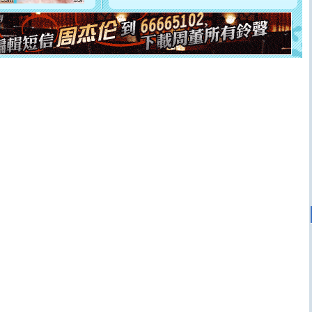
[元旦]
如果上天让我许三个愿望，一是今生今世和你在一
起；二是再生再世和你在一起；三是三生三世和你不再分
离。水晶之恋祝你新年快乐
[元旦]
当我狠下心扭头离去那一刻，你在我身后无助地哭
泣，这痛楚让我明白我多么爱你。我转身抱住你：这猪不
卖了。水晶之恋祝你新年快乐。
[春节]
风柔雨润好月圆，半岛铁盒伴身边，每日尽显开心
颜！冬去春来似水如烟，劳碌人生需尽欢！听一曲轻歌，
道一声平安！新年吉祥万事如愿
[春节]
传说薰衣草有四片叶子：第一片叶子是信仰，第二
片叶子是希望，第三片叶子是爱情，第四片叶子是幸运。
送你一棵薰衣草，愿你新年快乐！