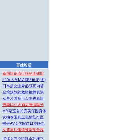
百姓论坛
·
泰国情侣流行拍的全裸照
·
21岁大学MM网络征友(图)
·
日本超女选秀必须亮内裤
·
台湾辣妹的激情艳舞表演
·
女星沙滩竟当众吻胸激情
·
曹颖印小天酒店激情曝光
·
MM浴室自拍完美浑圆身体
·
实拍泰国真正色情红灯区
·
裸拼AV女优翁红日本脱光
·
女孩旅店偷情被暗拍全程
·
半裸女高空玩跳伞乳横飞