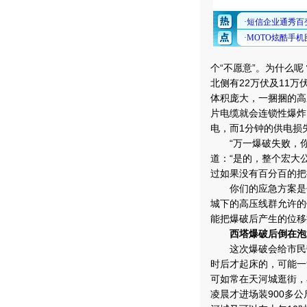
个“不愿意”。为什么
北侧有22万伏及11万
体积庞大，一捆捆的高
片电缆就会连锁性爆炸
电，而1分钟的供电损失
“万一爆破失败，你掏
道：“是的，整个宏大
过如果没有百分百的把
你们的应急方案是什
城下的高压线群允许的
能把爆破后产生的位移控
西塔爆破后倒在泡
这次爆破会给市民带
时后才起床的，可能一
可如常在天河城逛街，
凌晨才进场装900多