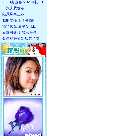
·
2008奥运会
NBA
科比
F1
·
一汽奔腾发布
·
陆风风尚上市
·
我的女孩
王子变青蛙
·
清华紫光
瑞星
S.H.E
·
新农村建设
加息
油价
·
蔡依林身着CPU芯片衣