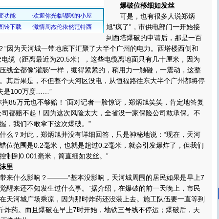
爆破位移细如发丝
可是，也有很多人说郑炳
旭“疯了”，市供电部门一开始接
到西塔爆破的申请后，那是一百
呢？“因为天河城一带地底下汇聚了大半个广州的电力。西塔楼西侧和
伏电缆（距离最近为20.5米），这些电缆离地面只有几十厘米，因为
压线全都像‘灌肠’一样，绷得紧紧的，稍用力一触碰，一震动，这整
。其后果是，不但整个天河区没电，从恒福路往东大半个广州都将停
是100万度……”
85万元也不够赔！”面对记者一脸惊讶，郑炳旭笑笑，肯定地答复
公司都赔不起！因为这次风险太大，全省没一家保险公司敢承保。不
握，我们不敢拿下这次爆破。”
么？对此，郑炳旭并没有详细回答，只是神秘地说：“现在，天河
错位范围是0.2毫米，也就是超过0.2毫米，就会引发爆炸了，但我们
制到0.001毫米，简直细如发丝。”
沫里
来什么影响？———“基本没影响，天河城周围的居民如果是早上7
觉醒来还不知发生过什么事。”据介绍，在爆破的前一天晚上，市民
在天河城广场乘凉，因为那时炸药还没装上去。施工队伍要一直等到
公斤炸药。而且爆破在早上7时开始，地铁三号线不停运；爆破后，天