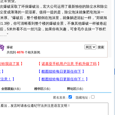
时正常营业。
爆破采取了环保爆破法，宏大公司运用了最新独创的除尘水和除尘
尘变成薄薄的一层湿雾。值得一提的是，除尘泡沫就像肥皂泡沫一
厘米厚。“爆破后，整个楼都倒在泡沫里，就像躺进浴缸一样，”郑炳旭
有1.3秒，你可清晰看到整个楼的爆破全景，不像其他爆破一样被卷起
后，5米外看不出一丝污染，如果你有兴趣，可拿毛巾去抹一下铁栏
……”
共找到
4076
个相关新闻.
全部跟贴
(
4
条)
精华区
(
0
条)
辩论区
(
0
条)
匿名发表：
隐藏地址：