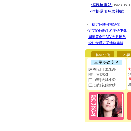
·
爆破核电站
(05/23 06:0
·
控制爆破尽显神威—
搜狐短信
小灵
三星图铃专区
[周杰伦] 千里之外
[誓 言] 求佛
[王力宏] 大城小爱
[王心凌] 花的嫁纱