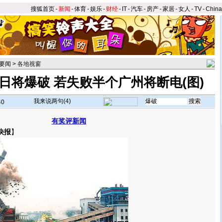
搜狐首页
-
新闻
-
体育
-
娱乐
-
财经
-
IT
-
汽车
-
房产
-
家居
-
女人
-
TV
-
Chin
要闻
>
各地视窗
日将爆破 若失败半个广州将断电(图)
我来说两句(
4
)
40
有奖评新闻
快报
】