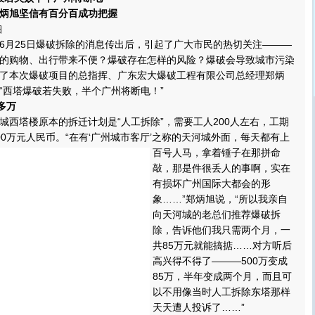
炳旭坚信有百分百成功把握
钿
月25日爆破拆除的消息传出后，引起了广大市民的热切关注———
的购物、出行带来不便？爆破存在怎样的风险？爆破会导致城市污染
了本次爆破项目的总指挥、广东宏大爆破工程有限公司总经理郑炳
：“西塔爆破若失败，半个广州将断电！”
多万
塔楼原本的拆迁计划是“人工拆除”，需要工人200人左右，工期
00万元人民币。
“在有‘广州城市客厅’之称的天河城外面，每天都有上
百号人马，拿着锤子在那拼命
敲，那是件很丢人的事啊，实在
有损坏广州国际大都会的形
象……”郑炳旭说，“所以我亲自
向天河城的老总们推荐爆破拆
除，告诉他们我只需两个月，一
共85万元就能搞掂……对方听后
高兴得不得了———500万变成
85万，半年变成两个月，而且可
以不用像当时人工拆除东塔那样
天天遭人投诉了……”