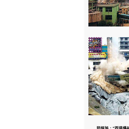
郑炳旭：“西塔爆