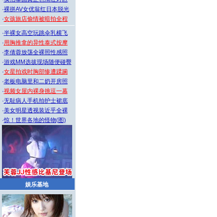
·
裸拼AV女优翁红日本脱光
·
女孩旅店偷情被暗拍全程
·
半裸女高空玩跳伞乳横飞
·
用胸推拿的异性泰式按摩
·
李倩蓉放荡全裸照性感照
·
游戏MM选拔现场随便碰臀
·
女星拍戏时胸部惨遭蹂躏
·
老板电脑里和二奶开房照
·
视频女屋内裸身挑逗一幕
·
无耻病人手机拍护士裙底
·
美女明星透视装近乎全裸
·
惊！世界各地的怪物(图)
娱乐基地