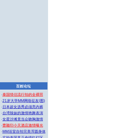
百姓论坛
·
泰国情侣流行拍的全裸照
·
21岁大学MM网络征友(图)
·
日本超女选秀必须亮内裤
·
台湾辣妹的激情艳舞表演
·
女星沙滩竟当众吻胸激情
·
曹颖印小天酒店激情曝光
·
MM浴室自拍完美浑圆身体
·
实拍泰国真正色情红灯区