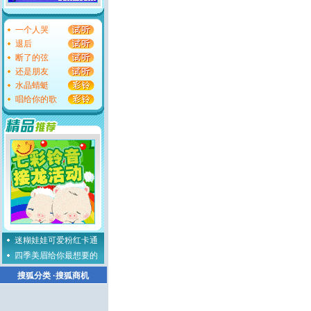
一个人哭
退后
断了的弦
还是朋友
水晶蜻蜓
唱给你的歌
迷糊娃娃可爱粉红卡通
四季美眉给你最想要的
搜狐分类
·
搜狐商机