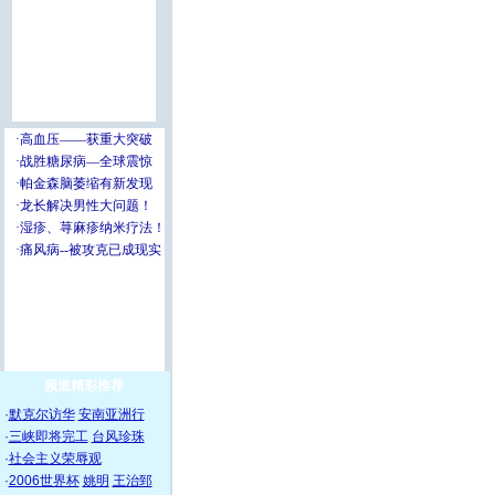
频道精彩推荐
·
默克尔访华
安南亚洲行
·
三峡即将完工
台风珍珠
·
社会主义荣辱观
·
2006世界杯
姚明
王治郅