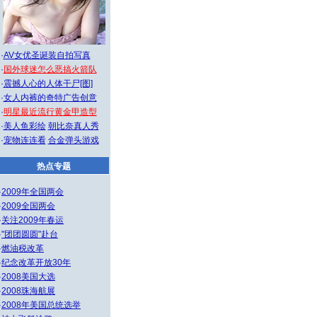
·
AV女优圣诞装自拍写真
·
国外球迷怎么恶搞火箭队
·
震撼人心的人体干尸[图]
·
女人内裤的奇特广告创意
·
明星最近流行黄金甲造型
·
美人鱼彩绘
朝比奈真人秀
·
宠物连连看
合金弹头游戏
热点专题
·
2009年全国两会
·
2009全国两会
·
关注2009年春运
·
"团团圆圆"赴台
·
燃油税改革
·
纪念改革开放30年
·
2008美国大选
·
2008珠海航展
·
2008年美国总统选举