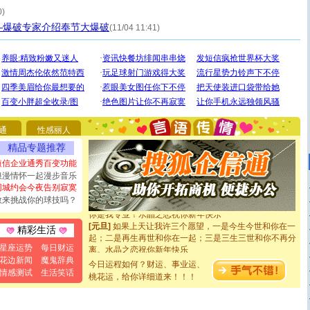
0)
—爆破专家介绍奉节大爆破
(11/04 11:41)
[圣诞节]
圣诞节到了，想想没什么送给你的，又不打算给
你太多，只有给你五千万：千万快乐！千万要健康！千万
要平安！千万要知足！千万不要忘记我！
[圣诞节]
不只这样的日子才会想起你,而是这样的日子才
通
性感丽人
能正大光明地骚扰你,告诉你,圣诞要快乐!新年要快乐!天天
精品专题推荐
都要快乐噢!
[圣诞节]
奉上一颗祝福的心,在这个特别的日子里,愿幸福,
短信企业通秀百变功能
如意,快乐,鲜花,一切美好的祝愿与你同在.圣诞快乐!
浪漫情怀一起漫步音乐
[元旦]
看到你我会触电；看不到你我要充电；没有你我会
同城约会今夜告别寂寞
断电。爱你是我职业，想你是我事业，抱你是我特长，吻
敢来挑战你的球技吗？
你是我专业！水晶之恋祝你新年快乐
[元旦]
如果上天让我许三个愿望，一是今生今世和你在一
精彩生活
起；二是再生再世和你在一起；三是三生三世和你不再分
离。水晶之恋祝你新年快乐
星座运势
每日财运
[元旦]
当我狠下心扭头离去那一刻，你在我身后无助地哭
花边新闻
魔鬼辞典
今日运程如何？财运、事业运、
泣，这痛楚让我明白我多么爱你。我转身抱住你：这猪不
情感测试
生活笑话
卖了。水晶之恋祝你新年快乐。
桃花运，给你详细道来！！！
[春节]
风柔雨润好月圆，半岛铁盒伴身边，每日尽显开心
颜！冬去春来似水如烟，劳碌人生需尽欢！听一曲轻歌，