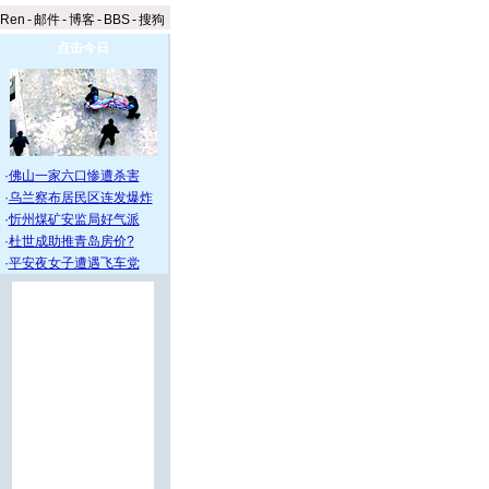
aRen
-
邮件
-
博客
-
BBS
-
搜狗
点击今日
·
佛山一家六口惨遭杀害
·
乌兰察布居民区连发爆炸
·
忻州煤矿安监局好气派
·
杜世成助推青岛房价?
·
平安夜女子遭遇飞车党