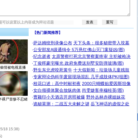
【热门新闻推荐】
·
萨达姆绞刑录像公布
天下头条：很多秘密带入坟墓
·
公安部发A级通缉令 5万悬红佛山灭门案疑凶(图)
·
纪念逝者
太原警察打死北京警察案终审 主犯被枪决
·
丁俊晖豪宅曝光 政府免费送别墅安防弹玻璃(图)
偷情被电视直播
·
野生东北虎咬死黄牛
十大假新闻：垃圾场儿童残肢
·
专家辩论伪科学废留现场混乱 几乎成肢体PK(组图)
·
校花口述：高中时献初夜
2000只蝴蝶贴爱因斯坦像
·
女白领祼体聚会放纵肉体
尚雯婕客串穆桂英(图)
·
曹颖印小天酒店开房照被爆
野外丛林赤裸姐妹花
半裸尸首惨不忍睹
·
诡秘莫测：二战五大未解之谜
岳飞神话的虚假之处
05/18 15:38)
5)