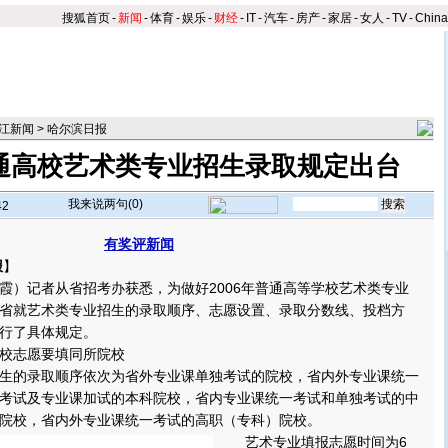
搜狐首页
-
新闻
-
体育
-
娱乐
-
财经
-
IT
-
汽车
-
房产
-
家居
-
女人
-
TV
-
Chin
江新闻
>
哈尔滨日报
普通高校艺术类专业招生录取规定出台
我来说两句(
0
)
42
有奖评新闻
报
】
）记者从省招考办获悉，为做好2006年普通高等学校艺术类专业
省就艺术类专业招生的录取顺序、志愿设置、录取分数线、投档方
行了具体规定。
志愿要填同所院校
的录取顺序依次为省外专业课单独考试的院校，省内外专业课统一
考试及专业课加试的本科院校，省内专业课统一考试和单独考试的中
院校，省内外专业课统一考试的高职（专科）院校。
艺术专业填报志愿时间为6