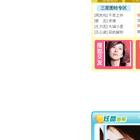
搜狐短信
小灵
三星图铃专区
[周杰伦] 千里之外
[誓 言] 求佛
[王力宏] 大城小爱
[王心凌] 花的嫁纱