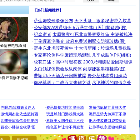
【热门新闻推荐】
·
萨达姆绞刑录像公布
天下头条：很多秘密带入坟墓
·
公安部发A级通缉令 5万悬红佛山灭门案疑凶(图)
·
纪念逝者
太原警察打死北京警察案终审 主犯被枪决
·
丁俊晖豪宅曝光 政府免费送别墅安防弹玻璃(图)
偷情被电视直播
·
野生东北虎咬死黄牛
十大假新闻：垃圾场儿童残肢
·
专家辩论伪科学废留现场混乱 几乎成肢体PK(组图)
·
校花口述：高中时献初夜
2000只蝴蝶贴爱因斯坦像
·
女白领祼体聚会放纵肉体
尚雯婕客串穆桂英(图)
·
曹颖印小天酒店开房照被爆
野外丛林赤裸姐妹花
半裸尸首惨不忍睹
·
诡秘莫测：二战五大未解之谜
岳飞神话的虚假之处
[圣诞节]
圣诞节到了，想想没什么送给你的，又不打算给
你太多，只有给你五千万：千万快乐！千万要健康！千万
要平安！千万要知足！千万不要忘记我！
[圣诞节]
不只这样的日子才会想起你,而是这样的日子才