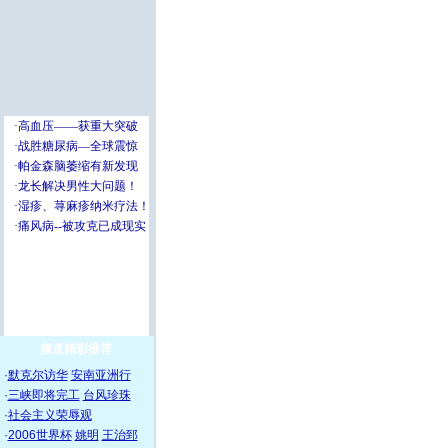
频道精彩推荐
·
默克尔访华
安南亚洲行
·
三峡即将完工
台风珍珠
·
社会主义荣辱观
·
2006世界杯
姚明
王治郅