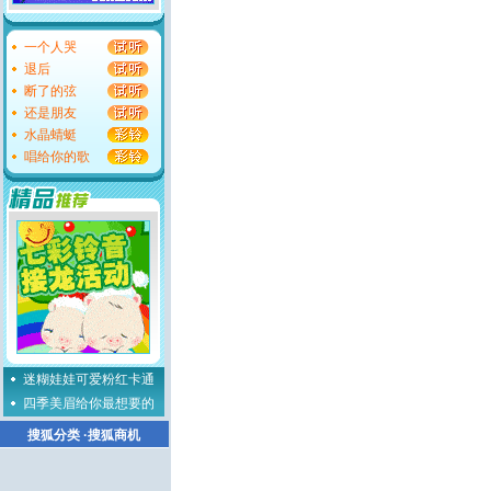
一个人哭
退后
断了的弦
还是朋友
水晶蜻蜓
唱给你的歌
迷糊娃娃可爱粉红卡通
四季美眉给你最想要的
搜狐分类
·
搜狐商机