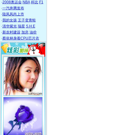
·
2008奥运会
NBA
科比
F1
·
一汽奔腾发布
·
陆风风尚上市
·
我的女孩
王子变青蛙
·
清华紫光
瑞星
S.H.E
·
新农村建设
加息
油价
·
蔡依林身着CPU芯片衣