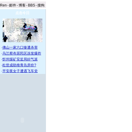
aRen
-
邮件
-
博客
-
BBS
-
搜狗
点击今日
·
佛山一家六口惨遭杀害
·
乌兰察布居民区连发爆炸
·
忻州煤矿安监局好气派
·
杜世成助推青岛房价?
·
平安夜女子遭遇飞车党