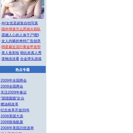
·
AV女优圣诞装自拍写真
·
国外球迷怎么恶搞火箭队
·
震撼人心的人体干尸[图]
·
女人内裤的奇特广告创意
·
明星最近流行黄金甲造型
·
美人鱼彩绘
朝比奈真人秀
·
宠物连连看
合金弹头游戏
热点专题
·
2009年全国两会
·
2009全国两会
·
关注2009年春运
·
"团团圆圆"赴台
·
燃油税改革
·
纪念改革开放30年
·
2008美国大选
·
2008珠海航展
·
2008年美国总统选举