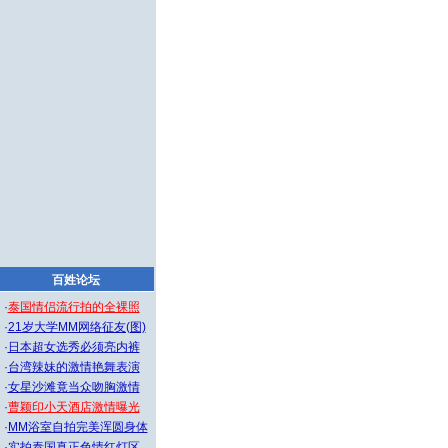
百姓论坛
·
泰国情侣流行拍的全裸照
·
21岁大学MM网络征友(图)
·
日本超女选秀必须亮内裤
·
台湾辣妹的激情艳舞表演
·
女星沙滩竟当众吻胸激情
·
曹颖印小天酒店激情曝光
·
MM浴室自拍完美浑圆身体
·
实拍泰国真正色情红灯区