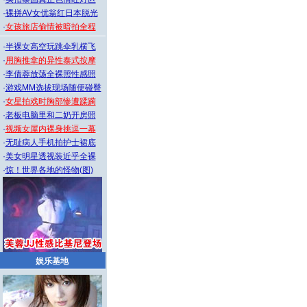
·
裸拼AV女优翁红日本脱光
·
女孩旅店偷情被暗拍全程
·
半裸女高空玩跳伞乳横飞
·
用胸推拿的异性泰式按摩
·
李倩蓉放荡全裸照性感照
·
游戏MM选拔现场随便碰臀
·
女星拍戏时胸部惨遭蹂躏
·
老板电脑里和二奶开房照
·
视频女屋内裸身挑逗一幕
·
无耻病人手机拍护士裙底
·
美女明星透视装近乎全裸
·
惊！世界各地的怪物(图)
娱乐基地