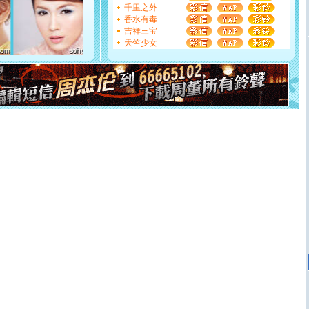
如意,快乐,鲜花,一切美好的祝愿与你同在.圣诞快乐!
千里之外
[元旦]
看到你我会触电；看不到你我要充电；没有你我会
香水有毒
断电。爱你是我职业，想你是我事业，抱你是我特长，吻
吉祥三宝
你是我专业！水晶之恋祝你新年快乐
天竺少女
[元旦]
如果上天让我许三个愿望，一是今生今世和你在一
起；二是再生再世和你在一起；三是三生三世和你不再分
离。水晶之恋祝你新年快乐
[元旦]
当我狠下心扭头离去那一刻，你在我身后无助地哭
泣，这痛楚让我明白我多么爱你。我转身抱住你：这猪不
卖了。水晶之恋祝你新年快乐。
[春节]
风柔雨润好月圆，半岛铁盒伴身边，每日尽显开心
颜！冬去春来似水如烟，劳碌人生需尽欢！听一曲轻歌，
道一声平安！新年吉祥万事如愿
[春节]
传说薰衣草有四片叶子：第一片叶子是信仰，第二
片叶子是希望，第三片叶子是爱情，第四片叶子是幸运。
送你一棵薰衣草，愿你新年快乐！