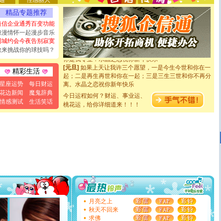
通
性感丽人
能正大光明地骚扰你,告诉你,圣诞要快乐!新年要快乐!天天
精品专题推荐
都要快乐噢!
[圣诞节]
奉上一颗祝福的心,在这个特别的日子里,愿幸福,
短信企业通秀百变功能
如意,快乐,鲜花,一切美好的祝愿与你同在.圣诞快乐!
浪漫情怀一起漫步音乐
[元旦]
看到你我会触电；看不到你我要充电；没有你我会
同城约会今夜告别寂寞
断电。爱你是我职业，想你是我事业，抱你是我特长，吻
敢来挑战你的球技吗？
你是我专业！水晶之恋祝你新年快乐
[元旦]
如果上天让我许三个愿望，一是今生今世和你在一
精彩生活
起；二是再生再世和你在一起；三是三生三世和你不再分
离。水晶之恋祝你新年快乐
星座运势
每日财运
[元旦]
当我狠下心扭头离去那一刻，你在我身后无助地哭
花边新闻
魔鬼辞典
今日运程如何？财运、事业运、
泣，这痛楚让我明白我多么爱你。我转身抱住你：这猪不
情感测试
生活笑话
卖了。水晶之恋祝你新年快乐。
桃花运，给你详细道来！！！
[春节]
风柔雨润好月圆，半岛铁盒伴身边，每日尽显开心
颜！冬去春来似水如烟，劳碌人生需尽欢！听一曲轻歌，
道一声平安！新年吉祥万事如愿
[春节]
传说薰衣草有四片叶子：第一片叶子是信仰，第二
片叶子是希望，第三片叶子是爱情，第四片叶子是幸运。
送你一棵薰衣草，愿你新年快乐！
[圣诞节]
圣诞节到了，想想没什么送给你的，又不打算给
你太多，只有给你五千万：千万快乐！千万要健康！千万
要平安！千万要知足！千万不要忘记我！
[圣诞节]
不只这样的日子才会想起你,而是这样的日子才
能正大光明地骚扰你,告诉你,圣诞要快乐!新年要快乐!天天
月亮之上
都要快乐噢!
秋天不回来
[圣诞节]
奉上一颗祝福的心,在这个特别的日子里,愿幸福,
求佛