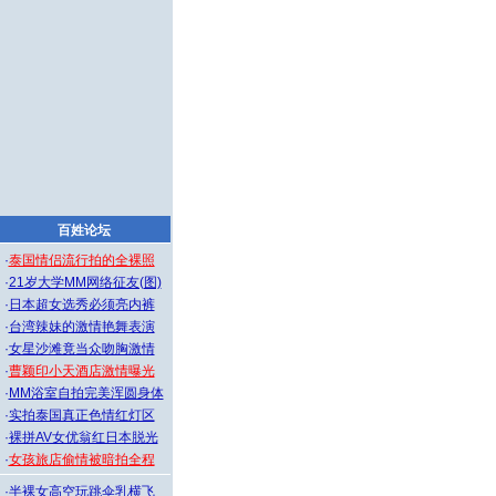
百姓论坛
·
泰国情侣流行拍的全裸照
·
21岁大学MM网络征友(图)
·
日本超女选秀必须亮内裤
·
台湾辣妹的激情艳舞表演
·
女星沙滩竟当众吻胸激情
·
曹颖印小天酒店激情曝光
·
MM浴室自拍完美浑圆身体
·
实拍泰国真正色情红灯区
·
裸拼AV女优翁红日本脱光
·
女孩旅店偷情被暗拍全程
·
半裸女高空玩跳伞乳横飞