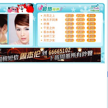
你太多，只有给你五千万：千万快乐！千万要健康！千万
要平安！千万要知足！千万不要忘记我！
[圣诞节]
不只这样的日子才会想起你,而是这样的日子才
能正大光明地骚扰你,告诉你,圣诞要快乐!新年要快乐!天天
月亮之上
都要快乐噢!
秋天不回来
[圣诞节]
奉上一颗祝福的心,在这个特别的日子里,愿幸福,
求佛
如意,快乐,鲜花,一切美好的祝愿与你同在.圣诞快乐!
千里之外
[元旦]
看到你我会触电；看不到你我要充电；没有你我会
香水有毒
断电。爱你是我职业，想你是我事业，抱你是我特长，吻
吉祥三宝
你是我专业！水晶之恋祝你新年快乐
天竺少女
[元旦]
如果上天让我许三个愿望，一是今生今世和你在一
起；二是再生再世和你在一起；三是三生三世和你不再分
离。水晶之恋祝你新年快乐
[元旦]
当我狠下心扭头离去那一刻，你在我身后无助地哭
泣，这痛楚让我明白我多么爱你。我转身抱住你：这猪不
卖了。水晶之恋祝你新年快乐。
[春节]
风柔雨润好月圆，半岛铁盒伴身边，每日尽显开心
颜！冬去春来似水如烟，劳碌人生需尽欢！听一曲轻歌，
道一声平安！新年吉祥万事如愿
[春节]
传说薰衣草有四片叶子：第一片叶子是信仰，第二
片叶子是希望，第三片叶子是爱情，第四片叶子是幸运。
送你一棵薰衣草，愿你新年快乐！