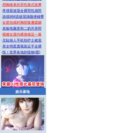
·
用胸推拿的异性泰式按摩
·
李倩蓉放荡全裸照性感照
·
游戏MM选拔现场随便碰臀
·
女星拍戏时胸部惨遭蹂躏
·
老板电脑里和二奶开房照
·
视频女屋内裸身挑逗一幕
·
无耻病人手机拍护士裙底
·
美女明星透视装近乎全裸
·
惊！世界各地的怪物(图)
娱乐基地