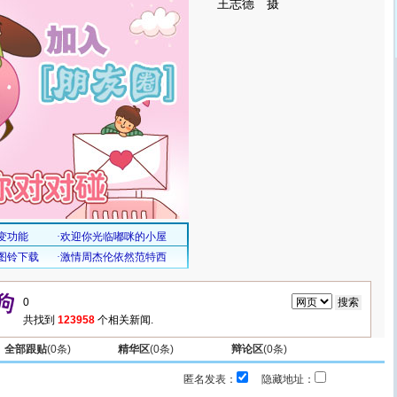
王志德 摄
共找到
123958
个相关新闻.
全部跟贴
(
0
条)
精华区
(
0
条)
辩论区
(
0
条)
匿名发表：
隐藏地址：