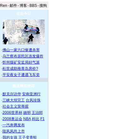
aRen
-
邮件
-
博客
-
BBS
-
搜狗
点击今日
·
佛山一家六口惨遭杀害
·
乌兰察布居民区连发爆炸
·
忻州煤矿安监局好气派
·
杜世成助推青岛房价?
·
平安夜女子遭遇飞车党
频道精彩推荐
·
默克尔访华
安南亚洲行
·
三峡大坝完工
台风珍珠
·
社会主义荣辱观
·
2006世界杯
姚明
王治郅
·
2008奥运会
NBA
科比
F1
·
一汽奔腾发布
·
陆风风尚上市
·
我的女孩
王子变青蛙