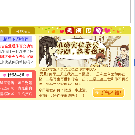
[圣诞节]
圣诞节到了，想想没什么送给你的，又不打算给
你太多，只有给你五千万：千万快乐！千万要健康！千万
要平安！千万要知足！千万不要忘记我！
[圣诞节]
不只这样的日子才会想起你,而是这样的日子才
通
性感丽人
能正大光明地骚扰你,告诉你,圣诞要快乐!新年要快乐!天天
精品专题推荐
都要快乐噢!
[圣诞节]
奉上一颗祝福的心,在这个特别的日子里,愿幸福,
短信企业通秀百变功能
如意,快乐,鲜花,一切美好的祝愿与你同在.圣诞快乐!
浪漫情怀一起漫步音乐
[元旦]
看到你我会触电；看不到你我要充电；没有你我会
同城约会今夜告别寂寞
断电。爱你是我职业，想你是我事业，抱你是我特长，吻
敢来挑战你的球技吗？
你是我专业！水晶之恋祝你新年快乐
[元旦]
如果上天让我许三个愿望，一是今生今世和你在一
精彩生活
起；二是再生再世和你在一起；三是三生三世和你不再分
离。水晶之恋祝你新年快乐
星座运势
每日财运
[元旦]
当我狠下心扭头离去那一刻，你在我身后无助地哭
花边新闻
魔鬼辞典
今日运程如何？财运、事业运、
泣，这痛楚让我明白我多么爱你。我转身抱住你：这猪不
情感测试
生活笑话
桃花运，给你详细道来！！！
卖了。水晶之恋祝你新年快乐。
[春节]
风柔雨润好月圆，半岛铁盒伴身边，每日尽显开心
颜！冬去春来似水如烟，劳碌人生需尽欢！听一曲轻歌，
道一声平安！新年吉祥万事如愿
[春节]
传说薰衣草有四片叶子：第一片叶子是信仰，第二
片叶子是希望，第三片叶子是爱情，第四片叶子是幸运。
送你一棵薰衣草，愿你新年快乐！
[圣诞节]
圣诞节到了，想想没什么送给你的，又不打算给