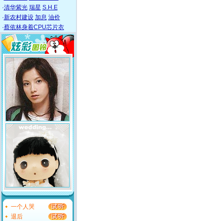
·
清华紫光
瑞星
S.H.E
·
新农村建设
加息
油价
·
蔡依林身着CPU芯片衣
一个人哭
退后