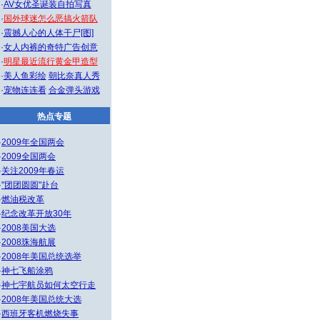
·
AV女优圣诞装自拍写真
·
国外球迷怎么恶搞火箭队
·
震撼人心的人体干尸[图]
·
女人内裤的奇特广告创意
·
明星最近流行黄金甲造型
·
美人鱼彩绘
朝比奈真人秀
·
宠物连连看
合金弹头游戏
热点专题
·
2009年全国两会
·
2009全国两会
·
关注2009年春运
·
"团团圆圆"赴台
·
燃油税改革
·
纪念改革开放30年
·
2008美国大选
·
2008珠海航展
·
2008年美国总统选举
·
神七飞船涂鸦
·
神七宇航员如何太空行走
·
2008年美国总统大选
·
西班牙客机燃烧失事