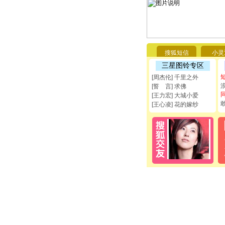
搜狐短信
小灵
三星图铃专区
[周杰伦] 千里之外
[誓 言] 求佛
[王力宏] 大城小爱
[王心凌] 花的嫁纱