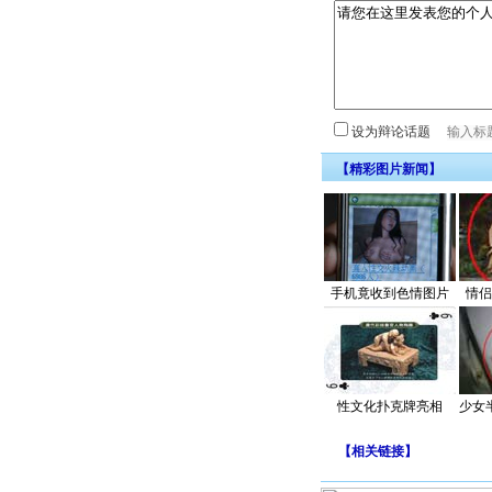
设为辩论话题
【精彩图片新闻】
手机竟收到色情图片
情侣
性文化扑克牌亮相
少女
【
相关链接
】