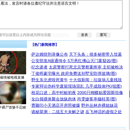
【热门新闻推荐】
·
萨达姆绞刑录像公布
天下头条：很多秘密带入坟墓
·
公安部发A级通缉令 5万悬红佛山灭门案疑凶(图)
·
纪念逝者
太原警察打死北京警察案终审 主犯被枪决
·
丁俊晖豪宅曝光 政府免费送别墅安防弹玻璃(图)
偷情被电视直播
·
野生东北虎咬死黄牛
十大假新闻：垃圾场儿童残肢
·
专家辩论伪科学废留现场混乱 几乎成肢体PK(组图)
·
校花口述：高中时献初夜
2000只蝴蝶贴爱因斯坦像
·
女白领祼体聚会放纵肉体
尚雯婕客串穆桂英(图)
·
曹颖印小天酒店开房照被爆
野外丛林赤裸姐妹花
半裸尸首惨不忍睹
·
诡秘莫测：二战五大未解之谜
岳飞神话的虚假之处