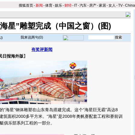
搜狐首页
-
新闻
-
体育
-
娱乐
-
财经
-
IT
-
汽车
-
房产
-
家居
-
女人
-
TV
-
Chin
“海星”雕塑完成（中国之窗）(图)
我来说两句(
0
)
53
有奖评新闻
民日报海外版
】
海星”钢体雕塑在山东青岛搭建完成。这个“海星巨无霸”高达8
总建筑面积2000多平方米。“海星”是2008年奥帆赛配套工程和赛前训
艇俱乐部系列工程的一部分。