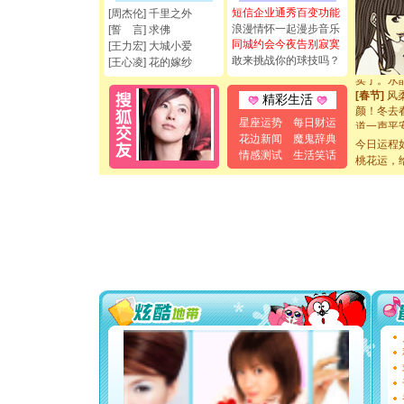
短信企业通秀百变功能
[周杰伦] 千里之外
起；二是
浪漫情怀一起漫步音乐
离。水晶
[誓 言] 求佛
同城约会今夜告别寂寞
[元旦]
当
[王力宏] 大城小爱
泣，这痛
敢来挑战你的球技吗？
[王心凌] 花的嫁纱
卖了。水
[春节]
风
精彩生活
颜！冬去
道一声平
星座运势
每日财运
[春节]
传
花边新闻
魔鬼辞典
今日运程
片叶子是
情感测试
生活笑话
桃花运，
送你一棵
[圣诞节]
你太多，
要平安！
[圣诞节]
能正大光明
都要快乐噢
[圣诞节]
如意,快乐
[元旦]
看
断电。爱
你是我专
[元旦]
如
起；二是
离。水晶
[元旦]
当