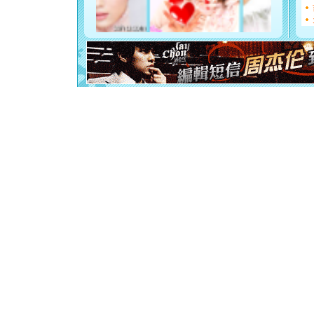
泣，这痛
卖了。水
[春节]
风
颜！冬去
道一声平
[春节]
传
片叶子是
送你一棵