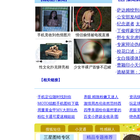
·
萨达姆绞刑
·
公安部发A
·
纪念逝者
太
·
丁俊晖豪宅
手机竟收到色情图片
情侣偷情被电视直播
·
野生东北虎
·
专家辩论伪
·
校花口述：
·
女白领祼体
·
曹颖印小天
性文化扑克牌亮相
少女半裸尸首惨不忍睹
·
诡秘莫测：
【
相关链接
】
[圣诞节]
你太多，
要平安！
[圣诞节]
能正大光明
都要快乐噢
[圣诞节]
如意,快乐
[元旦]
看
断电。爱
搜狐短信
小灵通
性感丽人
你是我专
三星图铃专区
精品专题推荐
[元旦]
如