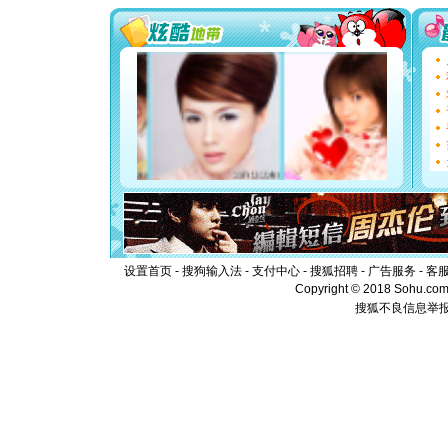
都要快乐噢
[圣诞节]
如意,快乐
[元旦]
看
断电。爱
你是我专
[元旦]
如
起；二是
离。水晶
[元旦]
当
泣，这痛
卖了。水
[春节]
风
颜！冬去
道一声平
[春节]
传
设置首页
-
搜狗输入法
-
支付中心
-
搜狐招聘
-
广告服务
-
客
片叶子是
Copyright © 2018 Sohu.com I
送你一棵
搜狐不良信息举