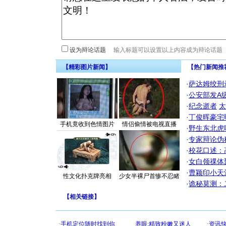
设为辩论话题
【精彩图片新闻】
【热门新闻推
·
萨达姆绞刑
·
公安部发A
·
纪念逝者
太
·
丁俊晖豪宅
手机竟收到色情图片
情侣偷情被电视直播
·
野生东北虎
·
专家辩论伪
·
校花口述：
·
女白领祼体
·
曹颖印小天
性文化扑克牌亮相
少女半裸尸首惨不忍睹
·
诡秘莫测：
【
相关链接
】
[圣诞节]
你太多，