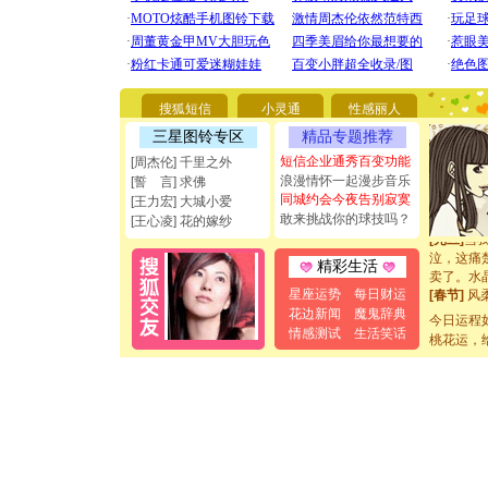
要平安！
[圣诞节]
能正大光明
都要快乐噢
[圣诞节]
如意,快乐
搜狐短信
小灵通
性感丽人
[元旦]
看
三星图铃专区
精品专题推荐
断电。爱
你是我专
短信企业通秀百变功能
[周杰伦] 千里之外
[元旦]
如
浪漫情怀一起漫步音乐
[誓 言] 求佛
起；二是
同城约会今夜告别寂寞
[王力宏] 大城小爱
离。水晶
敢来挑战你的球技吗？
[王心凌] 花的嫁纱
[元旦]
当
泣，这痛
精彩生活
卖了。水
[春节]
风
星座运势
每日财运
颜！冬去
花边新闻
魔鬼辞典
今日运程
道一声平
情感测试
生活笑话
桃花运，
[春节]
传
片叶子是
送你一棵
[圣诞节]
你太多，
要平安！
[圣诞节]
能正大光明