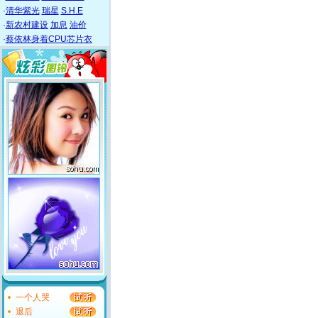
·
清华紫光
瑞星
S.H.E
·
新农村建设
加息
油价
·
蔡依林身着CPU芯片衣
一个人哭
退后