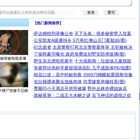
【热门新闻推荐】
·
萨达姆绞刑录像公布
天下头条：很多秘密带入坟墓
·
公安部发A级通缉令 5万悬红佛山灭门案疑凶(图)
·
纪念逝者
太原警察打死北京警察案终审 主犯被枪决
·
丁俊晖豪宅曝光 政府免费送别墅安防弹玻璃(图)
偷情被电视直播
·
野生东北虎咬死黄牛
十大假新闻：垃圾场儿童残肢
·
专家辩论伪科学废留现场混乱 几乎成肢体PK(组图)
·
校花口述：高中时献初夜
2000只蝴蝶贴爱因斯坦像
·
女白领祼体聚会放纵肉体
尚雯婕客串穆桂英(图)
·
曹颖印小天酒店开房照被爆
野外丛林赤裸姐妹花
半裸尸首惨不忍睹
·
诡秘莫测：二战五大未解之谜
岳飞神话的虚假之处
[圣诞节]
圣诞节到了，想想没什么送给你的，又不打算给
你太多，只有给你五千万：千万快乐！千万要健康！千万