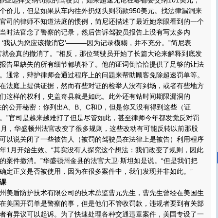
。那些选择交纳罚款的驾驶员，如果超速无论在哪都要交纳101美元，
个价儿，但是如果从车内往外扔烟头则罚款950美元。找法律漏洞来
官司的律师不知道法庭的惯例，简尼还描述了最近她亲眼看到的一个
当时法官念了警察的记录，然后告诉驾驶员报告上没有写太多内
，‘我认为您应该撤消它’———因为记录模糊，并不充分。”简尼表
官就会真的撤消了。”相反，那位驾驶员开始了长篇大论来解释到底发
报告里缺失的所有细节都填补了。他的证词倒恰恰提供了足够的让法
。通常，辩护律师会通过程序上的问题来帮助顾客免除超速罚单等。
在法庭上提供证据，然而有些对证的检举人没有到场，或者有些地方
们这样的权利，史盖奇县就是如此。此外还有钻时间期限漏洞的
关的公开秘密：你列出A、B、C和D，但是你又没有得到这些（证
。”官司是越来越难打了但是尽管如此，甚至律师今年都发觉反对罚
2月，华盛顿州法官改变了很多规则，这些改动有可能反转以前那股
可以说关闭了一些被告人（被罚的驾驶员在法律上是被告）利用程序
年1月开始生效。“其实没有人探究这个想法：我们改变了规则，因此
的案件撤消。”华盛顿州金县的法官大卫·斯坦如是说。“但是我们把
确定正义是否被使用，因为在很多案件中，我们发现并非如此。”
课
美盾防护技术有限公司的技术总监曹元先生，曹先生曾经在美国生
在美国开罚单是警察的事，但是他们不管收罚款，违规者要到有关部
者有异议可以起诉。为了快速处理各种交通违章案件，美国专设了一