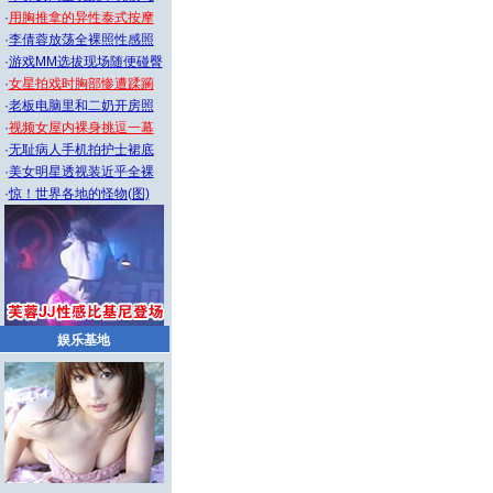
·
用胸推拿的异性泰式按摩
·
李倩蓉放荡全裸照性感照
·
游戏MM选拔现场随便碰臀
·
女星拍戏时胸部惨遭蹂躏
·
老板电脑里和二奶开房照
·
视频女屋内裸身挑逗一幕
·
无耻病人手机拍护士裙底
·
美女明星透视装近乎全裸
·
惊！世界各地的怪物(图)
娱乐基地