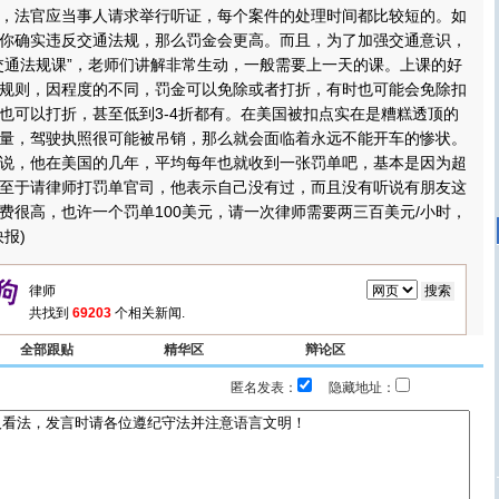
，法官应当事人请求举行听证，每个案件的处理时间都比较短的。如
你确实违反交通法规，那么罚金会更高。而且，为了加强交通意识，
交通法规课”，老师们讲解非常生动，一般需要上一天的课。上课的好
规则，因程度的不同，罚金可以免除或者打折，有时也可能会免除扣
也可以打折，甚至低到3-4折都有。在美国被扣点实在是糟糕透顶的
量，驾驶执照很可能被吊销，那么就会面临着永远不能开车的惨状。
说，他在美国的几年，平均每年也就收到一张罚单吧，基本是因为超
至于请律师打罚单官司，他表示自己没有过，而且没有听说有朋友这
费很高，也许一个罚单100美元，请一次律师需要两三百美元/小时，
报)
共找到
69203
个相关新闻.
全部跟贴
精华区
辩论区
匿名发表：
隐藏地址：