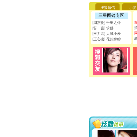
搜狐短信
小灵
三星图铃专区
[周杰伦] 千里之外
[誓 言] 求佛
[王力宏] 大城小爱
[王心凌] 花的嫁纱