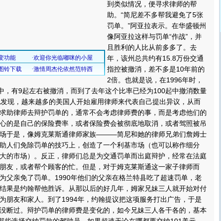
到类似情况，便寻求律师的帮
助。“简尼差不多帮我避免了5张
罚单。”阿亚拉表示。在华盛顿州
像阿亚拉这样与罚单“作战”，并
且胜利的人比从前多多了。去
年，该州总共约有15.8万份交通
指控被撤消，差不多是10年前的
2倍。也就是说，在1996年时，
控中，有9起左右被撤消，而到了去年这个比率已经为100起中撤消数量
地发现，越来越多的美国人开始雇用律师来代表自己提出异议，从而
求助律师去辩护罚单的，通常不会考虑律师费的事，而是考虑他们的
心的是自己的保险费率，或者保险费会被彻底地取消，或者驾照被吊
场于是，像姆克莱斯通律师家族———简尼和她的律师兄弟们詹姆士
助人们免除罚单的技巧上，创造了一个利基市场（也可以称作细分
大的市场）。反正，律师们总是为交通罚单而出庭辩护，经常在法庭
朋友，或者帮个顾客的忙。但是，对于姆克莱斯通这一家子律师而
为父亲免了罚单。1990年他们的父亲在格兰特县吃了超速罚单，老
结果是约翰帮他胜诉。从那以后的好几年，姆家兄妹三人就开始对付
为朋友和家人。到了1994年，约翰提议把这项服务打出广告，于是
没断过。辩护罚单的律师费是变化的，如今兄妹三人各干各的，基本