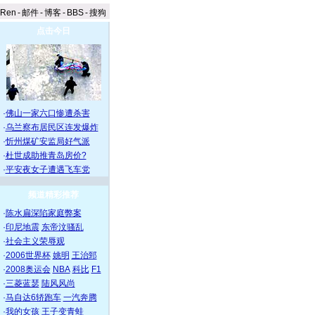
aRen
-
邮件
-
博客
-
BBS
-
搜狗
点击今日
·
佛山一家六口惨遭杀害
·
乌兰察布居民区连发爆炸
·
忻州煤矿安监局好气派
·
杜世成助推青岛房价?
·
平安夜女子遭遇飞车党
频道精彩推荐
·
陈水扁深陷家庭弊案
·
印尼地震
东帝汶骚乱
·
社会主义荣辱观
·
2006世界杯
姚明
王治郅
·
2008奥运会
NBA
科比
F1
·
三菱蓝瑟
陆风风尚
·
马自达6轿跑车
一汽奔腾
·
我的女孩
王子变青蛙