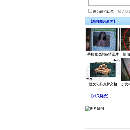
设为辩论话题
【精彩图片新闻】
手机竟收到色情图片
情侣
性文化扑克牌亮相
少女
【
相关链接
】