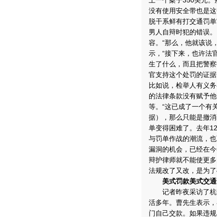
上一个案子350美元
没有使用安全带也是这
脱干系鲜有打交通罚单
男人自辩时犯的错误。
容。“那么，他就该说
示，“接下来，也许法
生了什么，而且把警察
官支持这个处罚的证据
比如说，检举人有义务
的法律条款没有赋予他
等。“这已成了一个有
据），那么只能是撤消
单变得困难了。去年1
与罚单作战的潮流，也
漏洞的机会，已经在今
辩护律师就不能使更多
法规改了又改，是为了
美式罚款美式交通
记者昨夜采访了杭州
活多年。曹先生表示，
门自己交款。如果违规