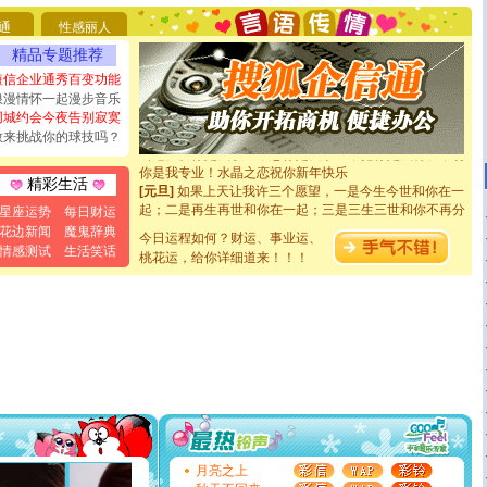
要平安！千万要知足！千万不要忘记我！
通
性感丽人
[圣诞节]
不只这样的日子才会想起你,而是这样的日子才
能正大光明地骚扰你,告诉你,圣诞要快乐!新年要快乐!天天
精品专题推荐
都要快乐噢!
短信企业通秀百变功能
[圣诞节]
奉上一颗祝福的心,在这个特别的日子里,愿幸福,
浪漫情怀一起漫步音乐
如意,快乐,鲜花,一切美好的祝愿与你同在.圣诞快乐!
同城约会今夜告别寂寞
[元旦]
看到你我会触电；看不到你我要充电；没有你我会
敢来挑战你的球技吗？
断电。爱你是我职业，想你是我事业，抱你是我特长，吻
你是我专业！水晶之恋祝你新年快乐
[元旦]
如果上天让我许三个愿望，一是今生今世和你在一
精彩生活
起；二是再生再世和你在一起；三是三生三世和你不再分
星座运势
每日财运
离。水晶之恋祝你新年快乐
花边新闻
魔鬼辞典
[元旦]
当我狠下心扭头离去那一刻，你在我身后无助地哭
今日运程如何？财运、事业运、
情感测试
生活笑话
泣，这痛楚让我明白我多么爱你。我转身抱住你：这猪不
桃花运，给你详细道来！！！
卖了。水晶之恋祝你新年快乐。
[春节]
风柔雨润好月圆，半岛铁盒伴身边，每日尽显开心
颜！冬去春来似水如烟，劳碌人生需尽欢！听一曲轻歌，
道一声平安！新年吉祥万事如愿
[春节]
传说薰衣草有四片叶子：第一片叶子是信仰，第二
片叶子是希望，第三片叶子是爱情，第四片叶子是幸运。
送你一棵薰衣草，愿你新年快乐！
[圣诞节]
圣诞节到了，想想没什么送给你的，又不打算给
你太多，只有给你五千万：千万快乐！千万要健康！千万
要平安！千万要知足！千万不要忘记我！
[圣诞节]
不只这样的日子才会想起你,而是这样的日子才
月亮之上
能正大光明地骚扰你,告诉你,圣诞要快乐!新年要快乐!天天