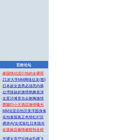
百姓论坛
·
泰国情侣流行拍的全裸照
·
21岁大学MM网络征友(图)
·
日本超女选秀必须亮内裤
·
台湾辣妹的激情艳舞表演
·
女星沙滩竟当众吻胸激情
·
曹颖印小天酒店激情曝光
·
MM浴室自拍完美浑圆身体
·
实拍泰国真正色情红灯区
·
裸拼AV女优翁红日本脱光
·
女孩旅店偷情被暗拍全程
·
半裸女高空玩跳伞乳横飞