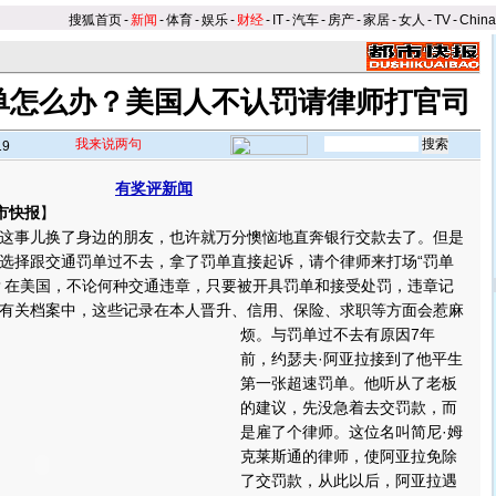
搜狐首页
-
新闻
-
体育
-
娱乐
-
财经
-
IT
-
汽车
-
房产
-
家居
-
女人
-
TV
-
Chin
单怎么办？美国人不认罚请律师打官司
我来说两句
19
有奖评新闻
市快报
】
事儿换了身边的朋友，也许就万分懊恼地直奔银行交款去了。但是
选择跟交通罚单过不去，拿了罚单直接起诉，请个律师来打场“罚单
？在美国，不论何种交通违章，只要被开具罚单和接受处罚，违章记
有关档案中，这些记录在本人晋升、信用、保险、求职等方面会惹麻
烦。
与罚单过不去有原因7年
前，约瑟夫·阿亚拉接到了他平生
第一张超速罚单。他听从了老板
的建议，先没急着去交罚款，而
是雇了个律师。这位名叫简尼·姆
克莱斯通的律师，使阿亚拉免除
了交罚款，从此以后，阿亚拉遇