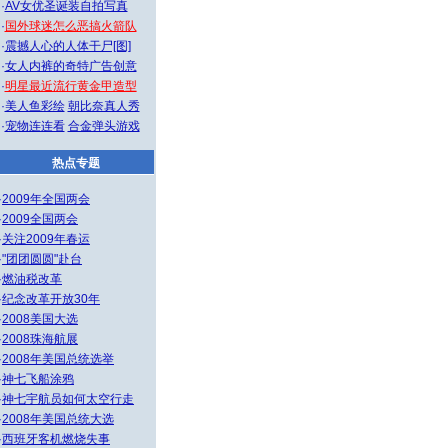
·
AV女优圣诞装自拍写真
·
国外球迷怎么恶搞火箭队
·
震撼人心的人体干尸[图]
·
女人内裤的奇特广告创意
·
明星最近流行黄金甲造型
·
美人鱼彩绘
朝比奈真人秀
·
宠物连连看
合金弹头游戏
热点专题
·
2009年全国两会
·
2009全国两会
·
关注2009年春运
·
"团团圆圆"赴台
·
燃油税改革
·
纪念改革开放30年
·
2008美国大选
·
2008珠海航展
·
2008年美国总统选举
·
神七飞船涂鸦
·
神七宇航员如何太空行走
·
2008年美国总统大选
·
西班牙客机燃烧失事