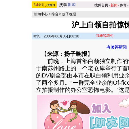
搜狐首页
-
新闻
-
体育
-
新闻中心
>
综合
>
扬子晚报
沪上白领自拍惊
我来说两句
时间：2006年06月05日08:30
有奖评新闻
【
来源：扬子晚报
】
前晚，上海首部白领独立制作的惊
于南苏州路上的一个老仓库举行了首
的DV剧全部由本市在职白领利用业
了两个多月。“一群完全业余的Of-fi
立拍摄制作的办公室恐怖电影。
”这