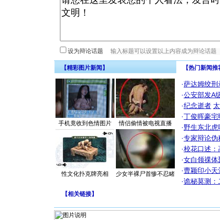
设为辩论话题
【精彩图片新闻】
【热门新闻推
·
萨达姆绞刑
·
公安部发A
·
纪念逝者
太
·
丁俊晖豪宅
手机竟收到色情图片
情侣偷情被电视直播
·
野生东北虎
·
专家辩论伪
·
校花口述：
·
女白领祼体
·
曹颖印小天
性文化扑克牌亮相
少女半裸尸首惨不忍睹
·
诡秘莫测：
【
相关链接
】