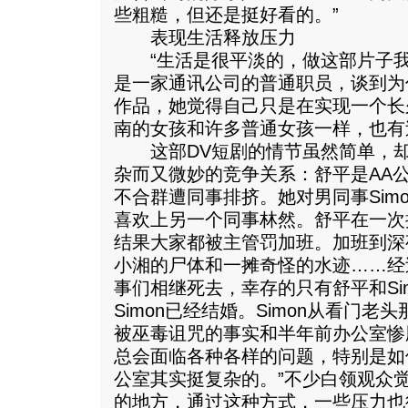
些粗糙，但还是挺好看的。”
表现生活释放压力
“生活是很平淡的，做这部片子我
是一家通讯公司的普通职员，谈到为
作品，她觉得自己只是在实现一个长
南的女孩和许多普通女孩一样，也有
这部DV短剧的情节虽然简单，却
杂而又微妙的竞争关系：舒平是AA
不合群遭同事排挤。她对男同事Sim
喜欢上另一个同事林然。舒平在一次
结果大家都被主管罚加班。加班到深
小湘的尸体和一摊奇怪的水迹……经
事们相继死去，幸存的只有舒平和Si
Simon已经结婚。Simon从看门
被巫毒诅咒的事实和半年前办公室惨
总会面临各种各样的问题，特别是如
公室其实挺复杂的。”不少白领观众
的地方，通过这种方式，一些压力也