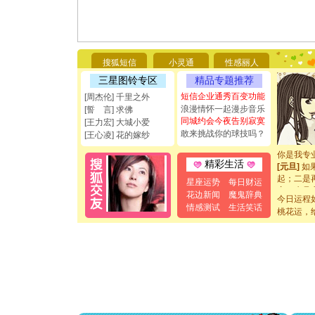
[圣诞节]
你太多，
要平安！
搜狐短信
小灵通
性感丽人
[圣诞节]
能正大光明
三星图铃专区
精品专题推荐
都要快乐噢
短信企业通秀百变功能
[周杰伦] 千里之外
[圣诞节]
浪漫情怀一起漫步音乐
[誓 言] 求佛
如意,快乐
同城约会今夜告别寂寞
[王力宏] 大城小爱
[元旦]
看
敢来挑战你的球技吗？
[王心凌] 花的嫁纱
断电。爱
你是我专
[元旦]
如
精彩生活
起；二是
星座运势
每日财运
离。水晶
花边新闻
魔鬼辞典
[元旦]
当
今日运程
情感测试
生活笑话
泣，这痛
桃花运，
卖了。水
[春节]
风
颜！冬去
道一声平
[春节]
传
片叶子是
送你一棵
[圣诞节]