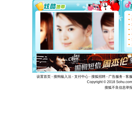
你太多，
要平安！
[圣诞节]
能正大光明
都要快乐噢
[圣诞节]
如意,快乐
[元旦]
看
断电。爱
你是我专
[元旦]
如
起；二是
离。水晶
[元旦]
当
泣，这痛
卖了。水
设置首页
-
搜狗输入法
-
支付中心
-
搜狐招聘
-
广告服务
-
客
[春节]
风
Copyright © 2018 Sohu.com I
颜！冬去
搜狐不良信息举
道一声平
[春节]
传
片叶子是
送你一棵