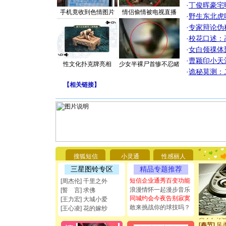
·
丁俊晖豪宅
手机竟收到色情图片
情侣偷情被电视直播
·
野生东北虎
·
专家辩论伪
·
校花口述：
·
女白领祼体
·
曹颖印小天
性文化扑克牌亮相
少女半裸尸首惨不忍睹
·
诡秘莫测：
[圣诞节]
【
相关链接
】
你太多，
要平安！
[圣诞节]
能正大光明
都要快乐噢
[圣诞节]
如意,快乐
[元旦]
看
断电。爱
搜狐短信
小灵通
性感丽人
你是我专
三星图铃专区
精品专题推荐
[元旦]
如
起；二是
短信企业通秀百变功能
[周杰伦] 千里之外
离。水晶
浪漫情怀一起漫步音乐
[誓 言] 求佛
[元旦]
当
同城约会今夜告别寂寞
[王力宏] 大城小爱
泣，这痛
敢来挑战你的球技吗？
[王心凌] 花的嫁纱
卖了。水
[春节]
风