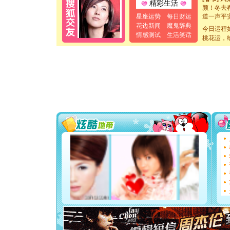
精彩生活
颜！冬去
道一声平
星座运势
每日财运
[春节]
传
花边新闻
魔鬼辞典
今日运程
片叶子是
情感测试
生活笑话
桃花运，
送你一棵
[圣诞节]
你太多，
要平安！
[圣诞节]
能正大光明
都要快乐噢
[圣诞节]
如意,快乐
[元旦]
看
断电。爱
你是我专
[元旦]
如
起；二是
离。水晶
[元旦]
当
泣，这痛
卖了。水
[春节]
风
颜！冬去
道一声平
[春节]
传