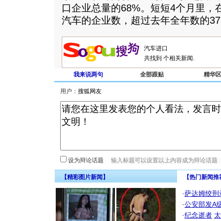
口企业总量的68%。短短4个月里，
汽车的企业数，超过去年全年数的37
共找到
个相关新闻.
我来说两句
全部跟贴
精华
用户：
设为辩论话题
【精彩图片新闻】
【热门新闻推
·
萨达姆绞刑
·
公安部发A
·
纪念逝者
太