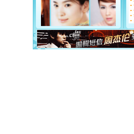
[圣诞节]
如意,快乐
[元旦]
看
断电。爱
你是我专
[元旦]
如
起；二是
离。水晶
[元旦]
当
泣，这痛
卖了。水
[春节]
风
颜！冬去
道一声平
[春节]
传
片叶子是
送你一棵