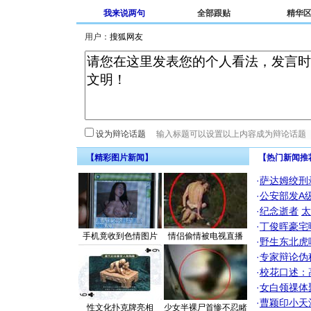
我来说两句
全部跟贴
精华
用户：
设为辩论话题
【精彩图片新闻】
【热门新闻推
·
萨达姆绞刑
·
公安部发A
·
纪念逝者
太
·
丁俊晖豪宅
手机竟收到色情图片
情侣偷情被电视直播
·
野生东北虎
·
专家辩论伪
·
校花口述：
·
女白领祼体
·
曹颖印小天
性文化扑克牌亮相
少女半裸尸首惨不忍睹