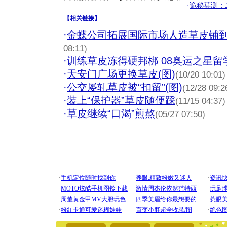
·
诡秘莫测：
【
相关链接
】
·
金蝶公司拓展国际市场人造草皮铺
08:11)
·
训练草皮冻得硬邦梆 08奥运之星
·
天安门广场更换草皮(图)
(10/20 10:01)
·
公交屡轧草皮被“扣留”(图)
(12/28 09:2
·
装上“保护器”草皮随便踩
(11/15 04:37)
·
草皮继续“口渴”煎熬
(05/27 07:50)
[圣诞节]
你太多，
要平安！