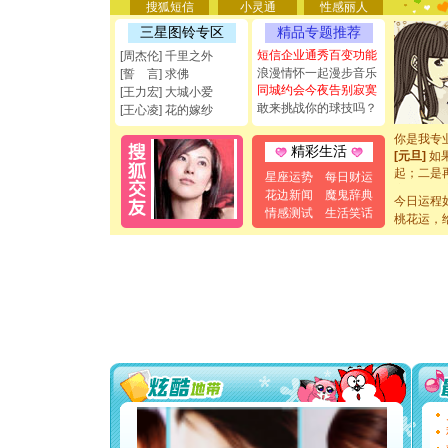
搜狐短信
小灵通
性感丽人
[圣诞节]
能正大光明
三星图铃专区
精品专题推荐
都要快乐噢
短信企业通秀百变功能
[周杰伦] 千里之外
[圣诞节]
浪漫情怀一起漫步音乐
[誓 言] 求佛
如意,快乐
同城约会今夜告别寂寞
[王力宏] 大城小爱
[元旦]
看
敢来挑战你的球技吗？
[王心凌] 花的嫁纱
断电。爱
你是我专
[元旦]
如
精彩生活
起；二是
星座运势
每日财运
离。水晶
花边新闻
魔鬼辞典
[元旦]
当
今日运程
情感测试
生活笑话
泣，这痛
桃花运，
卖了。水
[春节]
风
颜！冬去
道一声平
[春节]
传
片叶子是
送你一棵
[圣诞节]
你太多，
要平安！
[圣诞节]
能正大光明
都要快乐噢