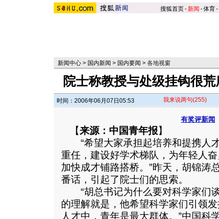
搜狐首页
-
新闻
-
体育
-
新闻中心
>
国内新闻
>
国内要闻
>
各地视窗
院士称教授与处级挂钩很荒
我来说两句
(255)
时间：2006年06月07日05:53
有奖评新闻
【
来源：中国青年报
】
“希望大家承担起培养和提携人才
重任，建设好学术梯队，为年轻人奋
加快成才铺路搭桥。”昨天，胡锦涛
番话，引起了院士们的思索。
“胡总书记为什么要对科学家们谈
的理解就是，他希望科学家们引领发
人才中，青年是最大群体。
”中国科