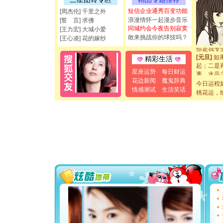
都要快乐噢
短信企业通秀百变功能
[周杰伦] 千里之外
[圣诞节]
浪漫情怀一起漫步音乐
如意,快乐
[誓 言] 求佛
同城约会今夜告别寂寞
[元旦]
看
[王力宏] 大城小爱
断电。爱
敢来挑战你的球技吗？
[王心凌] 花的嫁纱
你是我专
[元旦]
如
精彩生活
起；二是
离。水晶
星座运势
每日财运
[元旦]
当
花边新闻
魔鬼辞典
今日运程
泣，这痛
情感测试
生活笑话
桃花运，
卖了。水
[春节]
风
颜！冬去
道一声平
[春节]
传
片叶子是
送你一棵
[圣诞节]
你太多，
要平安！
[圣诞节]
能正大光明
都要快乐噢
[圣诞节]
如意,快乐