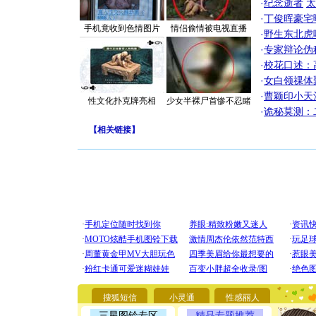
·
纪念逝者
太
·
丁俊晖豪宅
手机竟收到色情图片
情侣偷情被电视直播
·
野生东北虎
·
专家辩论伪
·
校花口述：
·
女白领祼体
·
曹颖印小天
性文化扑克牌亮相
少女半裸尸首惨不忍睹
·
诡秘莫测：
【
相关链接
】
[圣诞节]
你太多，
要平安！
[圣诞节]
搜狐短信
小灵通
性感丽人
能正大光明
三星图铃专区
精品专题推荐