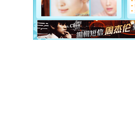
[元旦]
看
断电。爱
你是我专
[元旦]
如
起；二是
离。水晶
[元旦]
当
泣，这痛
卖了。水
[春节]
风
颜！冬去
道一声平
[春节]
传
片叶子是
送你一棵