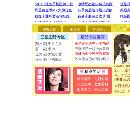
[圣诞节]
你太多，
要平安！
[圣诞节]
能正大光明
搜狐短信
小灵通
性感丽人
都要快乐噢
三星图铃专区
精品专题推荐
[圣诞节]
如意,快乐
短信企业通秀百变功能
[周杰伦] 千里之外
[元旦]
看
浪漫情怀一起漫步音乐
[誓 言] 求佛
断电。爱
同城约会今夜告别寂寞
[王力宏] 大城小爱
你是我专
敢来挑战你的球技吗？
[王心凌] 花的嫁纱
[元旦]
如
起；二是
精彩生活
离。水晶
[元旦]
当
星座运势
每日财运
泣，这痛
花边新闻
魔鬼辞典
今日运程
卖了。水
情感测试
生活笑话
桃花运，
[春节]
风
颜！冬去
道一声平
[春节]
传
片叶子是
送你一棵
[圣诞节]
你太多，