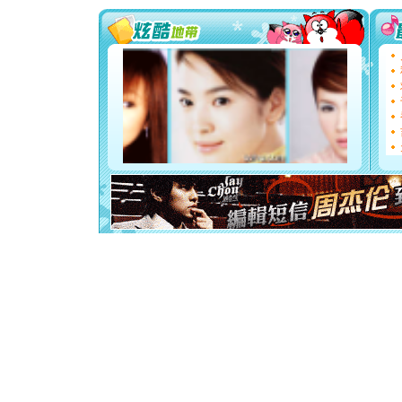
要平安！
[圣诞节]
能正大光明
都要快乐噢
[圣诞节]
如意,快乐
[元旦]
看
断电。爱
你是我专
[元旦]
如
起；二是
离。水晶
[元旦]
当
泣，这痛
卖了。水
[春节]
风
颜！冬去
道一声平
[春节]
传
片叶子是
送你一棵