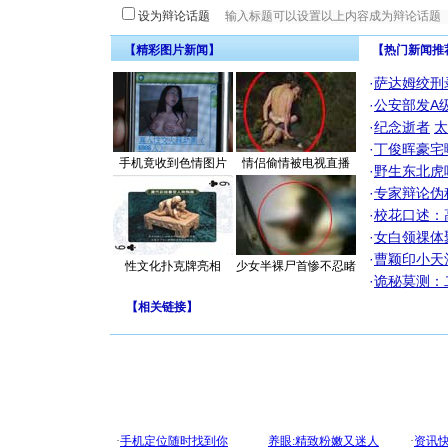
设为辩论话题
【精彩图片新闻】
【热门新闻推
·
萨达姆绞刑
·
公安部发A
·
纪念逝者
太
·
丁俊晖豪宅
手机竟收到色情图片
情侣偷情被电视直播
·
野生东北虎
·
专家辩论伪
·
校花口述：
·
女白领祼体
·
曹颖印小天
性文化扑克牌亮相
少女半裸尸首惨不忍睹
·
诡秘莫测：
【
相关链接
】