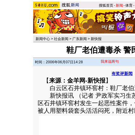
搜狐首页
-
新闻
-
体育
-
新闻中心
>
社会新闻
>
广东新闻
>
新快报
鞋厂老伯遭毒杀 警
我来说两句
时间：2006年06月07日14:28
有奖评新闻
【
来源：金羊网-新快报
】
白云区石井镇环窖村：鞋厂老伯遭
新快报讯 （记者 尹政军实习生苏
区石井镇环窖村发生一起恶性案件，
被人用塑料袋套头活活闷死，附近村