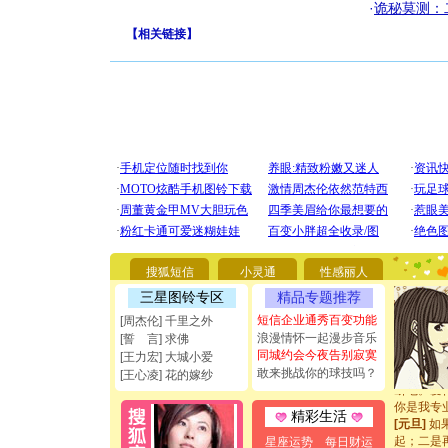
·
诡秘莫测：
【
相关链接
】
[圣诞节]
你太多，
要平安！
搜狐短信
小灵通
性感丽人
[圣诞节]
三星图铃专区
精品专题推荐
能正大光明
都要快乐噢
短信企业通秀百变功能
[周杰伦] 千里之外
[圣诞节]
浪漫情怀一起漫步音乐
[誓 言] 求佛
如意,快乐
同城约会今夜告别寂寞
[王力宏] 大城小爱
[元旦]
看
敢来挑战你的球技吗？
[王心凌] 花的嫁纱
断电。爱
你是我专
精彩生活
[元旦]
如
起；二是
星座运势
每日财运