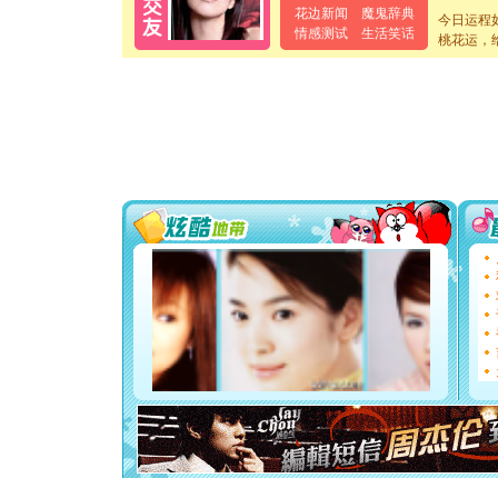
离。水晶
花边新闻
魔鬼辞典
今日运程
[元旦]
当
情感测试
生活笑话
桃花运，
泣，这痛
卖了。水
[春节]
风
颜！冬去
道一声平
[春节]
传
片叶子是
送你一棵
[圣诞节]
你太多，
要平安！
[圣诞节]
能正大光明
都要快乐噢
[圣诞节]
如意,快乐
[元旦]
看
断电。爱
你是我专
[元旦]
如
起；二是
离。水晶
[元旦]
当
泣，这痛
卖了。水