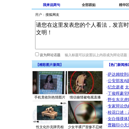
我来说两句
全部跟贴
精华
用户：
设为辩论话题
【精彩图片新闻】
【热门新闻推
·
萨达姆绞刑
·
公安部发A
·
纪念逝者
太
·
丁俊晖豪宅
手机竟收到色情图片
情侣偷情被电视直播
·
野生东北虎
·
专家辩论伪
·
校花口述：
·
女白领祼体
·
曹颖印小天
性文化扑克牌亮相
少女半裸尸首惨不忍睹